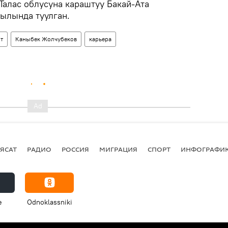
Талас облусуна караштуу Бакай-Ата
ылында туулган.
т
Каныбек Жолчубеков
карьера
ЯСАТ
РАДИО
РОССИЯ
МИГРАЦИЯ
СПОРТ
ИНФОГРАФИ
e
Odnoklassniki