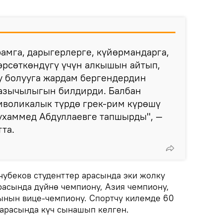
амга, дарыгерлерге, күйөрмандарга,
өрсөткөндүгү үчүн алкышын айтып,
у болууга жардам бергендердин
азычылыгын билдирди. Балбан
мволикалык түрдө грек-рим күрөшү
ухаммед Абдуллаевге тапшырды", —
та.
чубеков студенттер арасында эки жолку
расында дүйнө чемпиону, Азия чемпиону,
ынын вице-чемпиону. Спортчу килемде 60
арасында күч сынашып келген.