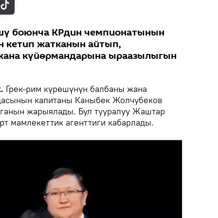
өшү боюнча КРдин чемпионатынын
 кетип жатканын айтып,
жана күйөрмандарына ыраазылыгын
.
Грек-рим күрөшүнүн балбаны жана
дасынын капитаны Каныбек Жолчубеков
аганын жарыялады. Бул тууралуу Жаштар
рт мамлекеттик агенттиги кабарлады.