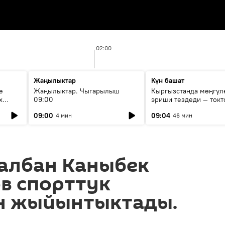
02:00
Жаңылыктар
Күн башат
е
Жаңылыктар. Чыгарылыш
Кыргызстанда мөңгүл
х
09:00
эриши тездеди — токт
мүмкүн эмеспи?
09:00
09:04
4 мин
46 мин
балбан Каныбек
в спорттук
н жыйынтыктады.