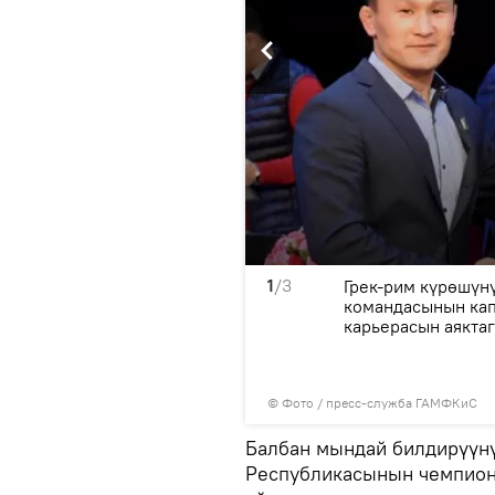
1
/3
денттер арасында эки
Грек-рим күрөшүн
да дүйнө чемпиону, Азия
командасынын кап
нын вице-чемпиону.
карьерасын аякта
ктагылар арасында күч
© Фото / пресс-служба ГАМФКиС
Балбан мындай билдирүүн
Республикасынын чемпио