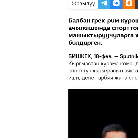
Жазылуу
Балбан грек-рим күр
ачылышында спорттон
машыктыруучуларга 
билдирген.
БИШКЕК, 18-фев. — Sputnik
Кыргызстан курама коман
спорттук карьерасын аякт
иши, дене тарбия жана спо