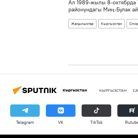
Ал 1989-жылы 8-октябрда 
районундагы Миң-Булак ай
Жаңылыктар
Кыргызстан
Спор
Кыргызстан
КЫРГЫЗСТАН
СА
Telegram
VK
ТikТоk
Rutub