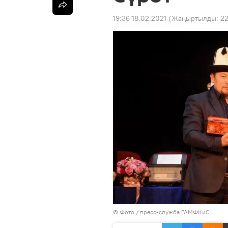
19:36 18.02.2021
(Жаңыртылды:
22
© Фото / пресс-служба ГАМФКиС