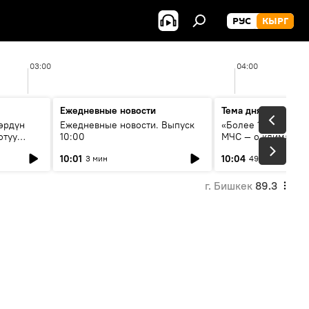
РУС
КЫРГ
03:00
04:00
Ежедневные новости
Тема дня
өрдүн
Ежедневные новости. Выпуск
«Более 1200 сёл в 
отуу
10:00
МЧС — о климате, 
системе оповещен
10:01
10:04
3 мин
49 мин
населения
г. Бишкек
89.3