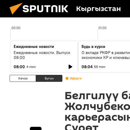
Кыргызстан
00:00
01:00
Ежедневные новости
Будь в курсе
Ежедневные новости. Выпуск
О вкладе РКФР в развити
08:00
экономики КР и ключевы
секторах до 2030 года
08:00
08:04
4 мин
55 мин
Кечээ
Бүгүн
Эфирге
Белгилүү 
Жолчубеко
карьерасы
Сүрөт