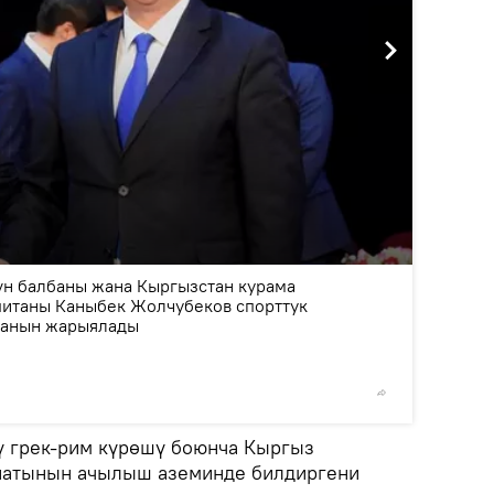
2
/3
үн балбаны жана Кыргызстан курама
итаны Каныбек Жолчубеков спорттук
ганын жарыялады
© Фото /
ү грек-рим күрөшү боюнча Кыргыз
натынын ачылыш аземинде билдиргени