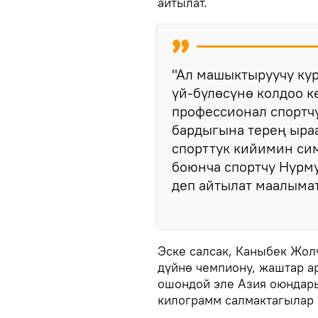
айтылат.
"Ал машыктыруучу кур
үй-бүлөсүнө колдоо к
профессионал спортч
бардыгына терең ыра
спорттук кийимин си
боюнча спортчу Нурм
деп айтылат маалымат
Эске салсак, Каныбек Жол
дүйнө чемпиону, жаштар а
ошондой эле Азия оюндар
килограмм салмактагылар 