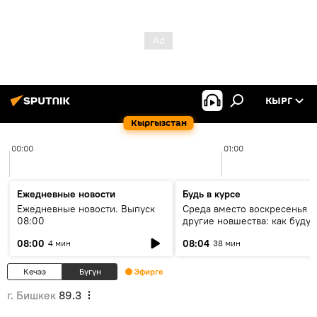
КЫРГ
Кыргызстан
00:00
01:00
Ежедневные новости
Будь в курсе
Ежедневные новости. Выпуск
Среда вместо воскресенья и
08:00
другие новшества: как будут
проходить выборы в КР?
08:00
08:04
4 мин
38 мин
Кечээ
Бүгүн
Эфирге
г. Бишкек
89.3