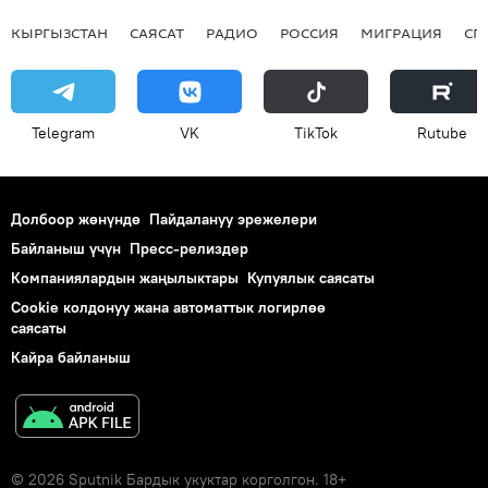
КЫРГЫЗСТАН
САЯСАТ
РАДИО
РОССИЯ
МИГРАЦИЯ
СП
Telegram
VK
ТikТоk
Rutube
Долбоор жөнүндө
Пайдалануу эрежелери
Байланыш үчүн
Пресс-релиздер
Компаниялардын жаңылыктары
Купуялык саясаты
Cookie колдонуу жана автоматтык логирлөө
саясаты
Кайра байланыш
© 2026 Sputnik Бардык укуктар корголгон. 18+