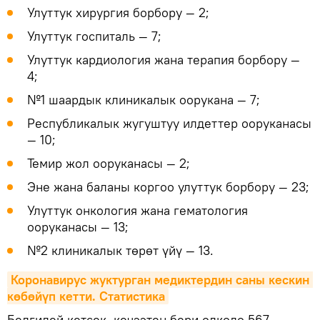
Улуттук хирургия борбору — 2;
Улуттук госпиталь — 7;
Улуттук кардиология жана терапия борбору —
4;
№1 шаардык клиникалык оорукана — 7;
Республикалык жугуштуу илдеттер ооруканасы
— 10;
Темир жол ооруканасы — 2;
Эне жана баланы коргоо улуттук борбору — 23;
Улуттук онкология жана гематология
ооруканасы — 13;
№2 клиникалык төрөт үйү — 13.
Коронавирус жуктурган медиктердин саны кескин 
көбөйүп кетти. Статистика
Белгилей кетсек, кечээтен бери өлкөдө 567