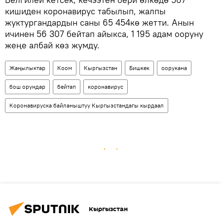
кишиден коронавирус табылып, жалпы
жуктургандардын саны 65 454кө жетти. Анын
ичинен 56 307 бейтап айыкса, 1 195 адам ооруну
жеңе албай көз жумду.
Жаңылыктар
Коом
Кыргызстан
Бишкек
оорукана
бош орундар
бейтап
коронавирус
Коронавируска байланыштуу Кыргызстандагы кырдаал
Кыргызстан