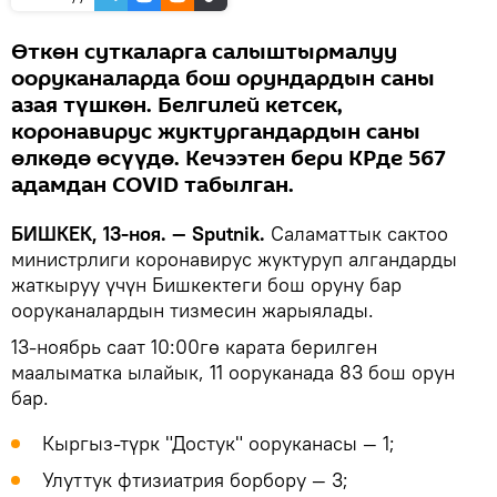
Өткөн суткаларга салыштырмалуу
ооруканаларда бош орундардын саны
азая түшкөн. Белгилей кетсек,
коронавирус жуктургандардын саны
өлкөдө өсүүдө. Кечээтен бери КРде 567
адамдан COVID табылган.
БИШКЕК, 13-ноя. — Sputnik.
Саламаттык сактоо
министрлиги коронавирус жуктуруп алгандарды
жаткыруу үчүн Бишкектеги бош оруну бар
ооруканалардын тизмесин жарыялады.
13-ноябрь саат 10:00гө карата берилген
маалыматка ылайык, 11 ооруканада 83 бош орун
бар.
Кыргыз-түрк "Достук" ооруканасы — 1;
Улуттук фтизиатрия борбору — 3;