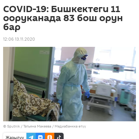
COVID-19: Бишкектеги 11
ооруканада 83 бош орун
бар
12:06 13.11.2020
©
Sputnik
/ Татьяна Макеева
/
Медиабанкка өтүү
Жазылуу