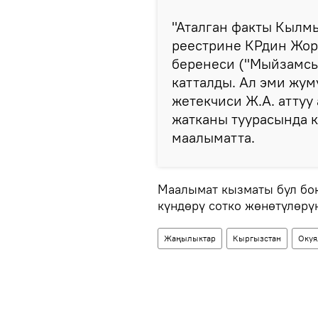
"Аталган факты Кылм
реестрине КРдин Жор
беренеси ("Мыйзамсы
катталды. Ал эми жу
жетекчиси Ж.А. аттуу
жатканы туурасында к
маалыматта.
Маалымат кызматы бул бо
күндөрү сотко жөнөтүлөрү
Жаңылыктар
Кыргызстан
Окуя