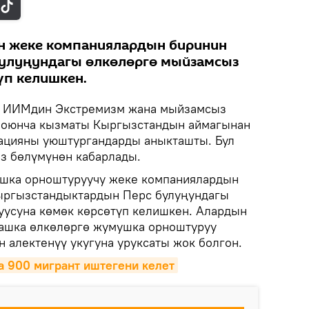
 жеке компаниялардын биринин
булуңундагы өлкөлөргө мыйзамсыз
үп келишкен.
ИИМдин Экстремизм жана мыйзамсыз
боюнча кызматы Кыргызстандын аймагынан
цияны уюштургандарды аныкташты. Бул
з бөлүмүнөн кабарлады.
шка орноштуруучу жеке компаниялардын
ыргызстандыктардын Перс булуңундагы
уусуна көмөк көрсөтүп келишкен. Алардын
ашка өлкөлөргө жумушка орноштуруу
 алектенүү укугуна уруксаты жок болгон.
а 900 мигрант иштегени келет