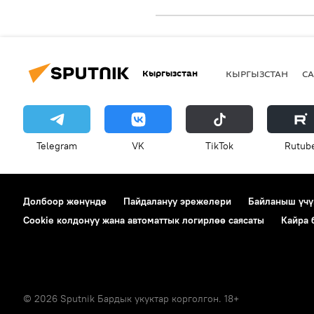
Кыргызстан
КЫРГЫЗСТАН
СА
Telegram
VK
ТikТоk
Rutub
Долбоор жөнүндө
Пайдалануу эрежелери
Байланыш үчү
Cookie колдонуу жана автоматтык логирлөө саясаты
Кайра
© 2026 Sputnik Бардык укуктар корголгон. 18+