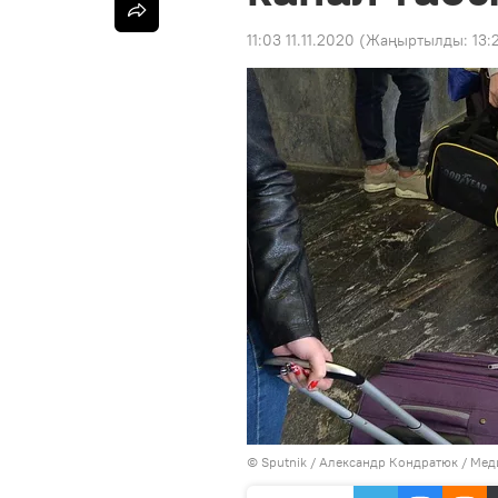
11:03 11.11.2020
(Жаңыртылды:
13:
©
Sputnik
/ Александр Кондратюк
/
Мед