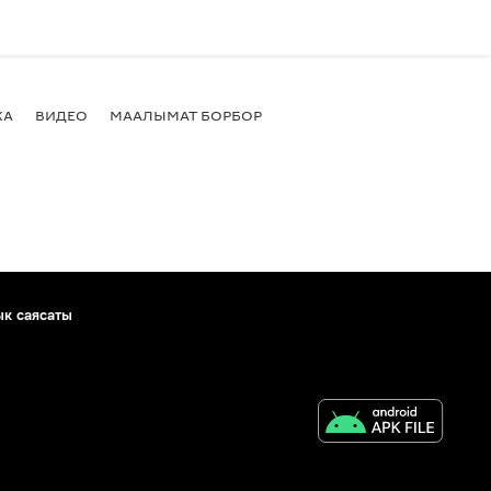
КА
ВИДЕО
МААЛЫМАТ БОРБОР
ык саясаты