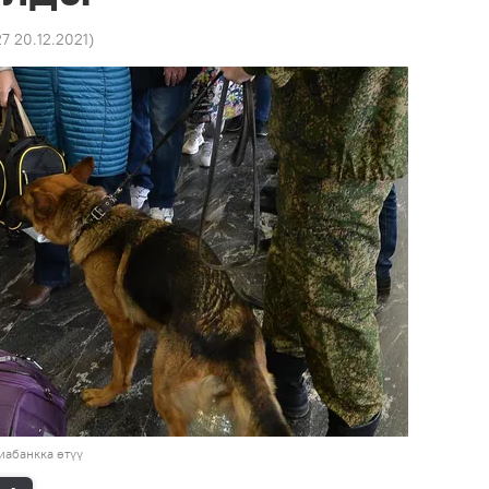
27 20.12.2021
)
иабанкка өтүү