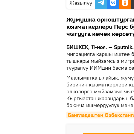
Жазылуу
Жумушка орноштурган
кызматкерлери Перс 
чыгууга көмөк көрсөт
БИШКЕК, 11-ноя. — Sputnik.
миграцияга каршы иштөө 
тышкары мыйзамсыз мигра
тууралуу ИИМдин басма сө
Маалыматка ылайык, жуму
биринин кызматкерлери к
өлкөлөргө мыйзамсыз чыг
Кыргызстан жарандарын б
боюнча ишмердүүлүк менен
Бангладештен Өзбекстанг