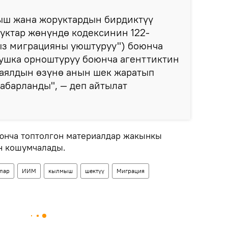
ыш жана жоруктардын бирдиктүү
уктар жөнүндө кодексинин 122-
з миграцияны уюштуруу") боюнча
мушка орноштуруу боюнча агенттиктин
 аялдын өзүнө анын шек жаратып
абарланды", — деп айтылат
юнча топтолгон материалдар жакынкы
н кошумчалады.
лар
ИИМ
кылмыш
шектүү
Миграция