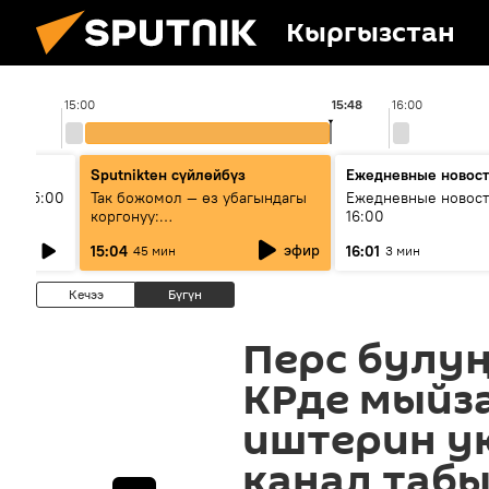
Кыргызстан
15:00
15:48
16:00
Sputnikteн сүйлөйбүз
Ежедневные новос
ыш 15:00
Так божомол — өз убагындагы
Ежедневные новост
коргонуу:
16:00
гидрометеорологиялык кызмат
эфир
15:04
16:01
45 мин
3 мин
кантип өркүндөтүлүүдө
Кечээ
Бүгүн
Перс булуң
КРде мыйз
иштерин у
канал таб