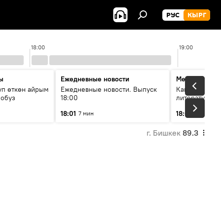
РУС
КЫРГ
18:00
19:00
ы
Ежедневные новости
Между строк
уп өткөн айрым
Ежедневные новости. Выпуск
Как кошки за
лобуз
18:00
литературу
18:01
18:08
7 мин
49 мин
г. Бишкек
89.3