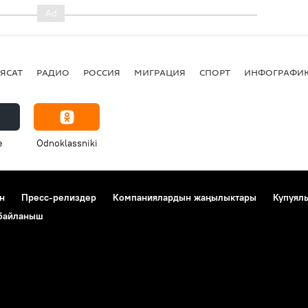
ЯСАТ
РАДИО
РОССИЯ
МИГРАЦИЯ
СПОРТ
ИНФОГРАФИ
e
Odnoklassniki
н
Пресс-релиздер
Компаниялардын жаңылыктары
Купуял
 байланыш