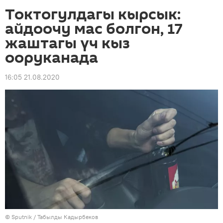
Токтогулдагы кырсык:
айдоочу мас болгон, 17
жаштагы үч кыз
ооруканада
16:05 21.08.2020
©
Sputnik / Табылды Кадырбеков