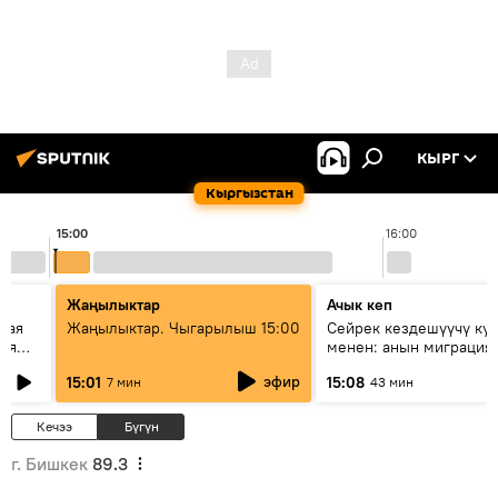
КЫРГ
Кыргызстан
15:00
16:00
Жаңылыктар
Ачык кеп
кая
Жаңылыктар. Чыгарылыш 15:00
Сейрек кездешүүчү ку
рия
менен: анын миграция
азии
жолу эмнеден кабар б
эфир
15:01
15:08
7 мин
43 мин
Кечээ
Бүгүн
г. Бишкек
89.3