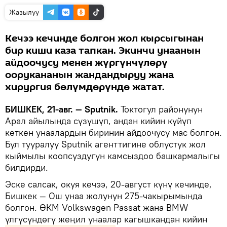
Жазылуу
Кечээ кечинде болгон жол кырсыгынан
бир киши каза тапкан. Экинчи унаанын
айдоочусу менен жүргүнчүлөрү
оорукананын жандандыруу жана
хирургия бөлүмдөрүндө жатат.
БИШКЕК, 21-авг. — Sputnik.
Токтогул районунун
Арал айылында сүзүшүп, андан кийин күйүп
кеткен унаалардын биринин айдоочусу мас болгон.
Бул тууралуу Sputnik агенттигине облустук жол
кыймылы коопсуздугун камсыздоо башкармалыгы
билдирди.
Эске салсак, окуя кечээ, 20-август күнү кечинде,
Бишкек — Ош унаа жолунун 275-чакырымында
болгон. ӨКМ Volkswagen Passat жана BMW
үлгүсүндөгү жеңил унаалар кагышкандан кийин