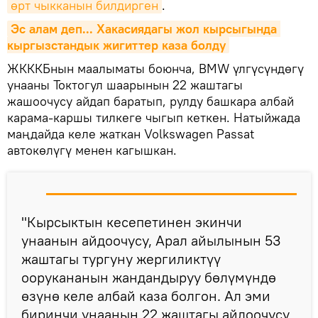
өрт чыкканын билдирген
.
Эс алам деп... Хакасиядагы жол кырсыгында 
кыргызстандык жигиттер каза болду
ЖКККБнын маалыматы боюнча, BMW үлгүсүндөгү
унааны Токтогул шаарынын 22 жаштагы
жашоочусу айдап баратып, рулду башкара албай
карама-каршы тилкеге чыгып кеткен. Натыйжада
маңдайда келе жаткан Volkswagen Passat
автокөлүгү менен кагышкан.
"Кырсыктын кесепетинен экинчи
унаанын айдоочусу, Арал айылынын 53
жаштагы тургуну жергиликтүү
оорукананын жандандыруу бөлүмүндө
өзүнө келе албай каза болгон. Ал эми
биринчи унаанын 22 жаштагы айдоочусу