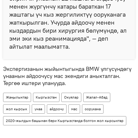
менен жүргүнчү катары бараткан 17
жаштагы үч кыз жергиликтүү ооруканага
жаткырылган. Учурда айдоочу менен
кыздардын бири хирургия бөлүмүндө, ал
эми эки кыз реанимацияда", — деп
айтылат маалыматта.
Экспертизанын жыйынтыгында BMW үлгүсүндөгү
унаанын айдоочусу мас экендиги аныкталган.
Тергөө иштери уланууда.
Жаңылыктар
Кыргызстан
Окуялар
Жалал-Абад
жол кырсык
унаа
айдоочу
мас
оорукана
2020-жылдын башынан бери Кыргызстанда болгон жол кырсыктар