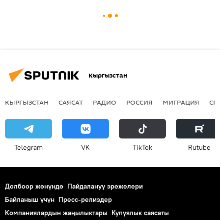
Кыргызстан
КЫРГЫЗСТАН
САЯСАТ
РАДИО
РОССИЯ
МИГРАЦИЯ
СП
Telegram
VK
ТikТоk
Rutube
Долбоор жөнүндө
Пайдалануу эрежелери
Байланыш үчүн
Пресс-релиздер
Компаниялардын жаңылыктары
Купуялык саясаты