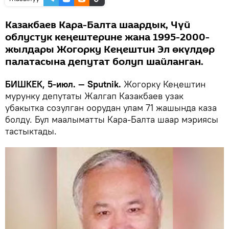
Казакбаев Кара-Балта шаардык, Чүй
облустук кеңештерине жана 1995-2000-
жылдары Жогорку Кеңештин Эл өкүлдөр
палатасына депутат болуп шайланган.
БИШКЕК, 5-июл. — Sputnik.
Жогорку Кеңештин
мурунку депутаты Жалгап Казакбаев узак
убакытка созулган оорудан улам 71 жашында каза
болду. Бул маалыматты Кара-Балта шаар мэриясы
тастыктады.