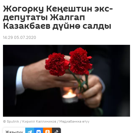
Жогорку Кеңештин экс-
депутаты Жалгап
Казакбаев дүйнө салды
14:29 05.07.2020
©
Sputnik
/ Кирилл Каллиников
/
Медиабанкка өтүү
Жазылуу