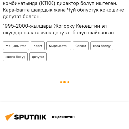
комбинатында (КТКК) директор болуп иштеген.
Кара-Балта шаардык жана Чүй облустук кеңешине
депутат болгон.
1995-2000-жылдары Жогорку Кеңештин эл
өкүлдөр палатасына депутат болуп шайланган.
Жаңылыктар
Коом
Кыргызстан
Саясат
каза болду
жерге берүү
депутат
Кыргызстан