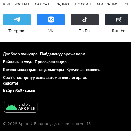
КЫРГЫЗСТАН
САЯСАТ
РАДИО
РОССИЯ
МИГРАЦИЯ
СП
Telegram
VK
ТikТоk
Rutube
Долбоор жөнүндө
Пайдалануу эрежелери
Байланыш үчүн
Пресс-релиздер
Компаниялардын жаңылыктары
Купуялык саясаты
Cookie колдонуу жана автоматтык логирлөө
саясаты
Кайра байланыш
© 2026 Sputnik Бардык укуктар корголгон. 18+