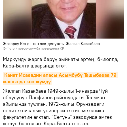
Жогорку Кеңештин экс-депутаты Жалгап Казакбаев
© Фото / пресс-служба президента КР
Маркумду жерге берүү зыйнаты эртең, 6-июлда,
Кара-Балта шаарында өтөт.
Канат Исаевдин апасы Асымбүбү Ташыбаева 79 
жашында көз жумду
Жалгап Казакбаев 1949-жылы 1-январда Чүй
облусунун Панфилов районундагы Тельман
айылында туулган. 1972-жылы Фрунзедеги
политехникалык университеттин механика
факультетин аяктап, "Сетунь" заводунда эмгек
жолун баштаган. Кара-Балта тоо-кен