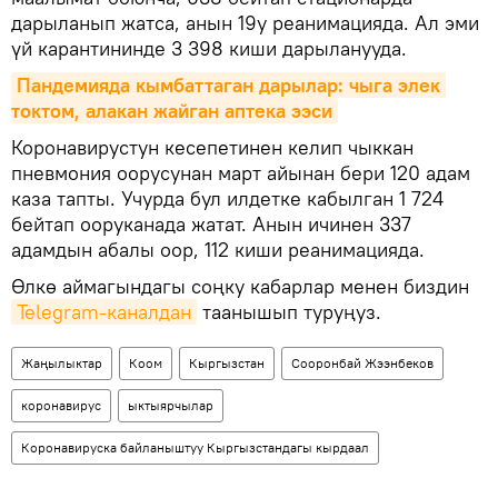
дарыланып жатса, анын 19у реанимацияда. Ал эми
үй карантининде 3 398 киши дарыланууда.
Пандемияда кымбаттаган дарылар: чыга элек 
токтом, алакан жайган аптека ээси
Коронавирустун кесепетинен келип чыккан
пневмония оорусунан март айынан бери 120 адам
каза тапты. Учурда бул илдетке кабылган 1 724
бейтап ооруканада жатат. Анын ичинен 337
адамдын абалы оор, 112 киши реанимацияда.
Өлкө аймагындагы соңку кабарлар менен биздин
Telegram-каналдан
таанышып туруңуз.
Жаңылыктар
Коом
Кыргызстан
Сооронбай Жээнбеков
коронавирус
ыктыярчылар
Коронавируска байланыштуу Кыргызстандагы кырдаал