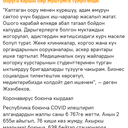
ооруга каршы бир муштумга түйүлгөндө
"Каптаган оору менен күрөшүү, адам өмүрүн
сактоо үчүн бардык иш-чаралар жасалып жатат.
Ошого карабай өлкөдө абал татаал бойдон
калууда. Дарыгерлерге болгон муктаждык
жогорулап, адистердин жетишсиздиги курч маселе
болуп турат. Жеке клиникалар, коргоо жана күч
органдарынын ооруканалары, аскер врачтары
ишке тартылат. Медициналык окуу жайлардын
жогорку курстарынын студенттеринен турган
ыктыярдуу бригадаларды түзүүгө чакырам. Бизнес
социалдык тилектештик көрсөтүп,
медиктерибизди колдойт деп ишенем", — деген
Жээнбеков.
Коронавирус боюнча кырдаал
Республика боюнча COVID илештирип
алгандардын жалпы саны 6 767ге жетти. Анын 2
655и айыгып, 76 киши көз жумду. Акыркы
маалымат боюнча, 638 бейтап стационарда