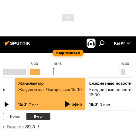
КЫРГ
Кыргызстан
15:00
15:16
16:00
Жаңылыктар
Ежедневные новости
кая
Жаңылыктар. Чыгарылыш 15:00
Ежедневные новости. 
16:00
эфир
15:01
16:01
7 мин
3 мин
Кечээ
Бүгүн
г. Бишкек
89.3