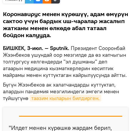
Коронавирус менен күрөшүү, адам өмүрүн
сактоо үчүн бардык иш-чаралар жасалып
жатканы менен өлкөдө абал татаал
бойдон калууда.
БИШКЕК, 3-июл. — Sputnik.
Президент Сооронбай
Жээнбеков ушундай оор мезгилде да өз капчыгын
толтургусу келгендерди "эл душманы" деп
атаарын медицина кызматкерлерин кесиптик
майрамы менен куттуктаган кайрылуусунда айтты.
Бүгүн Жээнбеков ак халатчандарды куттуктап,
алардын пандемия мезгилиндеги эмгеги менен
түйшүгүнө
таазим кыларын билдирген.
"Илдет менен күрөшкө жардам берип,