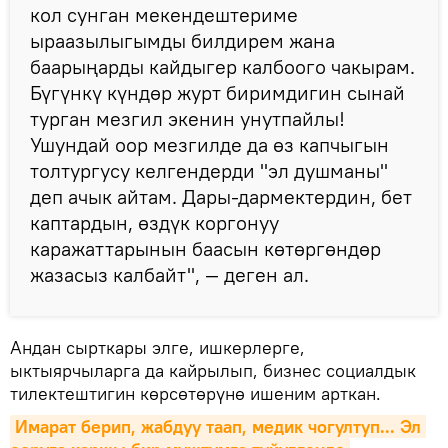
кол сунган мекендештериме
ыраазылыгымды билдирем жана
баарыңарды кайдыгер калбоого чакырам.
Бүгүнкү күндөр журт биримдигин сынай
турган мезгил экенин унутпайлы!
Ушундай оор мезгилде да өз капчыгын
толтургусу келгендерди "эл душманы"
деп ачык айтам. Дары-дармектердин, бет
каптардын, өздүк коргонуу
каражаттарынын баасын көтөргөндөр
жазасыз калбайт", — деген ал.
Андан сырткары элге, ишкерлерге,
ыктыярчыларга да кайрылып, бизнес социалдык
тилектештигин көрсөтөрүнө ишеним арткан.
Имарат берип, жабдуу таап, медик чогултуп... Эл 