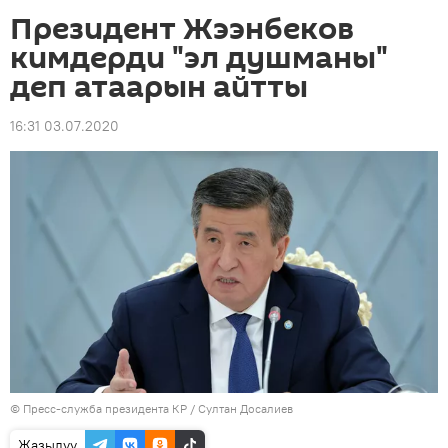
Президент Жээнбеков
кимдерди "эл душманы"
деп атаарын айтты
16:31 03.07.2020
©
Пресс-служба президента КР / Султан Досалиев
Жазылуу