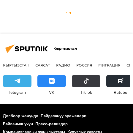
Кыргызстан
КЫРГЫЗСТАН
САЯСАТ
РАДИО
РОССИЯ
МИГРАЦИЯ
СП
Telegram
VK
ТikТоk
Rutube
Долбоор жөнүндө
Пайдалануу эрежелери
Байланыш үчүн
Пресс-релиздер
Компаниялардын жаңылыктары
Купуялык саясаты