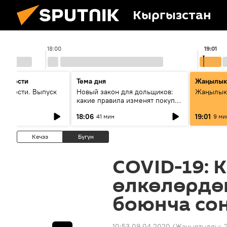
Кыргызстан
18:00
19:01
 новости
Тема дня
Жаңылык
новости. Выпуск
Новый закон для дольщиков:
Жаңылыкт
какие правила изменят покупку
квартир
18:06
19:01
41 мин
9 ми
Кечээ
Бүгүн
COVID-19: 
өлкөлөрдө
боюнча со
10:53 09.04.2020
(Жаңыртылды: