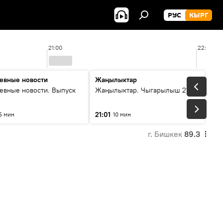
РУС
КЫРГ
21:00
22:00
евные новости
Жаңылыктар
евные новости. Выпуск
Жаңылыктар. Чыгарылыш 21:00
21:01
5 мин
10 мин
г. Бишкек
89.3