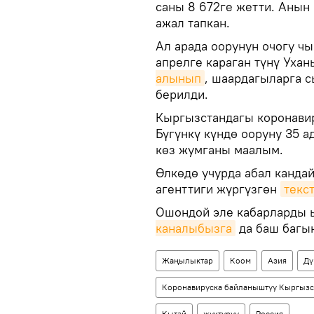
саны 8 672ге жетти. Анын
ажал тапкан.
Ал арада оорунун очогу чы
апрелге караган түнү Уха
алынып
, шаардагыларга с
берилди.
Кыргызстандагы коронавир
Бүгүнкү күндө ооруну 35 а
көз жумганы маалым.
Өлкөдө учурда абал канда
агенттиги жүргүзгөн
текс
Ошондой эле кабарларды ы
каналыбызга
да баш багы
Жаңылыктар
Коом
Азия
Дү
Коронавируска байланыштуу Кыргызс
Кытай
жуктуруу
Россия