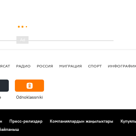
ЯСАТ
РАДИО
РОССИЯ
МИГРАЦИЯ
СПОРТ
ИНФОГРАФИ
e
Odnoklassniki
н
Пресс-релиздер
Компаниялардын жаңылыктары
Купуял
 байланыш