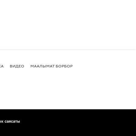
КА
ВИДЕО
МААЛЫМАТ БОРБОР
ык саясаты