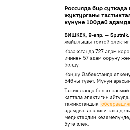
Россияда бир суткада
жуктурганы тастыктал
күнүнө 100дөй адамда
БИШКЕК, 9-апр. — Sputnik.
жайылышы токтой электиги
Казакстанда 727 адам кор
ичинен 57 адам ооруну же
болду.
Коңшу Өзбекстанда өпкөнү
546ны түзөт. Мунун арасын
Тажикстанда болсо расмий
каттала электигин айтууда
тажикстандык
обсервация
адамдын анализи таза дели
медиктердин көзөмөлүндө,
бүтө элек.