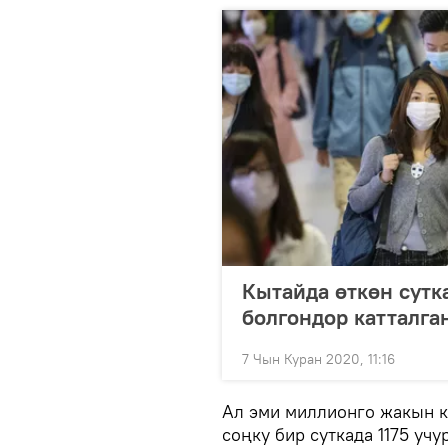
Кытайда өткөн сутк
болгондор катталга
7 Чын Куран 2020, 11:16
Ал эми миллионго жакын 
соңку бир суткада 1175 уч