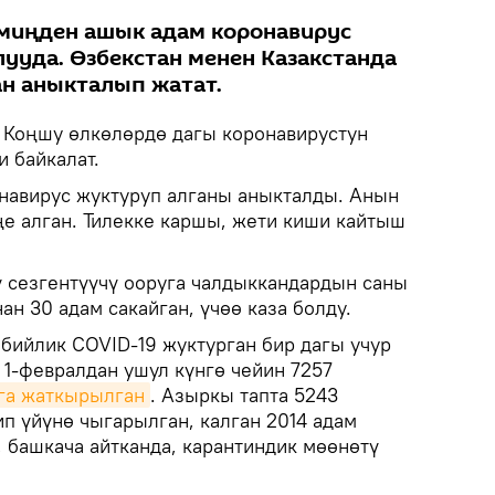
 миңден ашык адам коронавирус
ууда. Өзбекстан менен Казакстанда
н аныкталып жатат.
Коңшу өлкөлөрдө дагы коронавирустун
 байкалат.
онавирус жуктуруп алганы аныкталды. Анын
ңе алган. Тилекке каршы, жети киши кайтыш
 сезгентүүчү ооруга чалдыккандардын саны
ан 30 адам сакайган, үчөө каза болду.
 бийлик COVID-19 жуктурган бир дагы учур
. 1-февралдан ушул күнгө чейин 7257
га жаткырылган
. Азыркы тапта 5243
п үйүнө чыгарылган, калган 2014 адам
 башкача айтканда, карантиндик мөөнөтү