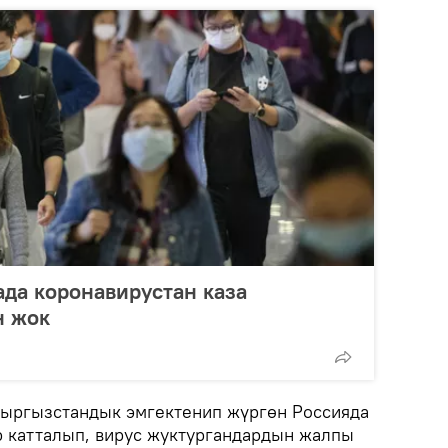
ада коронавирустан каза
н жок
кыргызстандык эмгектенип жүргөн Россияда
ур катталып, вирус жуктургандардын жалпы