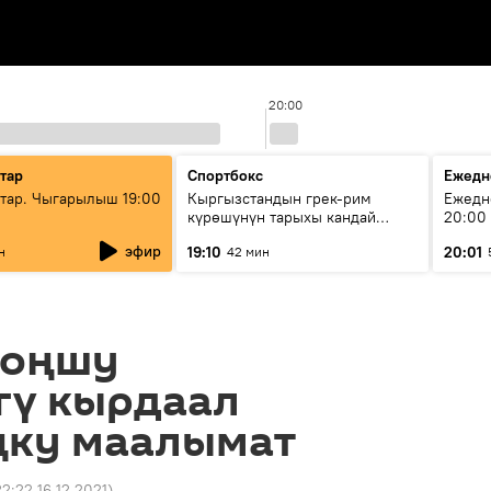
20:00
тар
Спортбокс
Ежедн
ар. Чыгарылыш 19:00
Кыргызстандын грек-рим
Ежедн
күрөшүнүн тарыхы кандай
20:00
башталган?
эфир
19:10
20:01
н
42 мин
Коңшу
гү кырдаал
ңку маалымат
22:22 16.12.2021
)