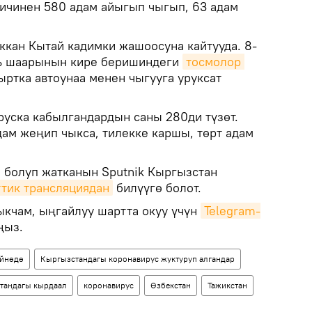
 ичинен 580 адам айыгып чыгып, 63 адам
ккан Кытай кадимки жашоосуна кайтууда. 8-
нь шаарынын кире беришиндеги
тосмолор 
ыртка автоунаа менен чыгууга уруксат
уска кабылгандардын саны 280ди түзөт.
дам жеңип чыкса, тилекке каршы, төрт адам
й болуп жатканын Sputnik Кыргызстан
ттик трансляциядан
билүүгө болот.
кчам, ыңгайлуу шартта окуу үчүн
Telegram-
ңыз.
йнөдө
Кыргызстандагы коронавирус жуктуруп алгандар
тандагы кырдаал
коронавирус
Өзбекстан
Тажикстан