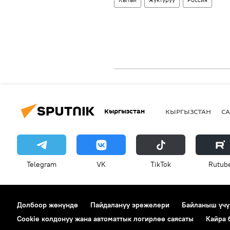
Кыргызстан
КЫРГЫЗСТАН
СА
Telegram
VK
ТikТоk
Rutub
Долбоор жөнүндө
Пайдалануу эрежелери
Байланыш үчү
Cookie колдонуу жана автоматтык логирлөө саясаты
Кайра