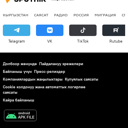
КЫРГЫЗСТАН
САЯСАТ
РАДИО
РОССИЯ
МИГРАЦИЯ
СП
Telegram
VK
ТikТоk
Rutube
Долбоор жөнүндө
Пайдалануу эрежелери
Байланыш үчүн
Пресс-релиздер
Компаниялардын жаңылыктары
Купуялык саясаты
Cookie колдонуу жана автоматтык логирлөө
саясаты
Кайра байланыш