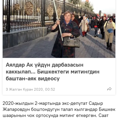
Аялдар Ак үйдүн дарбазасын
каккылап... Бишкектеги митингдин
баштан-аяк видеосу
3 Жалган Куран 2020, 00:52
2020-жылдын 2-мартында экс-депутат Садыр
Жапаровдун боштондугун талап кылгандар Бишкек
шаарынын чок ортосунда митинг өткөргөн. Саат