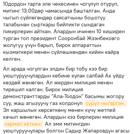
10дордон тарта эле чекесинен чогулуп отуруп,
митинг 13:00дөр чамасында башталган. Анда
чыгып сүйлөгөндөр саясатчыны бошотуу
талабынан сырткары бийликти сындаган
пикирлерин айткан. Алардын ичинен 10 кишиден
турган топ президент Сооронбай Жээнбековго
жолугуу үчүн барып, бирок аппараттын
кызматкери менен сүйлөшкөндөн кийин кайра
келген.
Ал арада чогулган элдин бир тобу кээ бир
уюштуруучулардын кебине кулак салбай Ак үйдү
көздөй жөнөгөн. Ал жерден милиция менен
тирешип калган. Бирок милиция
демонстранттарды "Ала-Тоодон" басымы жогору
суу, жаш агызуучу газ колдонуп
сүрүп чыгарган.
Эл каршылык көрсөткөнү менен күчү жетпей
качып жөнөгөн. Алардын кээ бирлерин милиция
кармап кеткен.
Ал эми митингдин
уюштуруучулары болгон Садыр Жапаровдун агасы