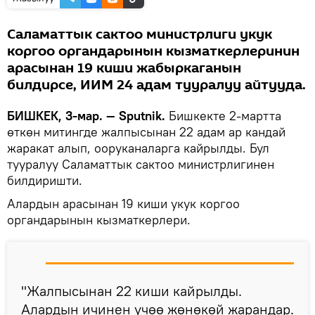
Саламаттык сактоо министрлиги укук
коргоо органдарынын кызматкерлеринин
арасынан 19 киши жабыркаганын
билдирсе, ИИМ 24 адам тууралуу айтууда.
БИШКЕК, 3-мар. — Sputnik.
Бишкекте 2-мартта
өткөн митингде жалпысынан 22 адам ар кандай
жаракат алып, ооруканаларга кайрылды. Бул
тууралуу Саламаттык сактоо министрлигинен
билдиришти.
Алардын арасынан 19 киши укук коргоо
органдарынын кызматкерлери.
"Жалпысынан 22 киши кайрылды.
Алардын ичинен үчөө жөнөкөй жарандар.