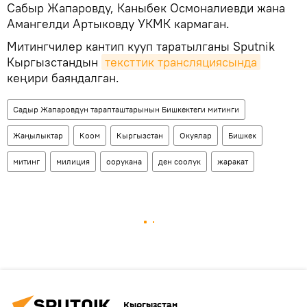
Сабыр Жапаровду, Каныбек Осмоналиевди жана
Амангелди Артыковду УКМК кармаган.
Митингчилер кантип кууп таратылганы Sputnik
Кыргызстандын
тексттик трансляциясында
кеңири баяндалган.
Садыр Жапаровдун тарапташтарынын Бишкектеги митинги
Жаңылыктар
Коом
Кыргызстан
Окуялар
Бишкек
митинг
милиция
оорукана
ден соолук
жаракат
Кыргызстан