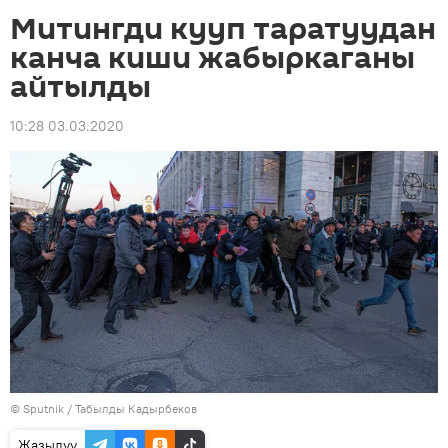
Митингди кууп таратуудан
канча киши жабыркаганы
айтылды
10:28 03.03.2020
©
Sputnik / Табылды Кадырбеков
Жазылуу