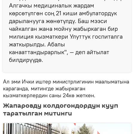
Алгачкы медициналык жардам
көрсөтүлгөн соң 21 киши амбулатордук
дарыланууга жөнөтүлдү. Баш мээси
чайкалган жана мойну жабыркаган бир
милиция кызматкери Улуттук госпиталга
жаткырылды. Абалы
канааттандырарлык", — деп айтылат
билдирүүдө.
Ал эми Ички иштер министрлигинин маалыматына
караганда, митингде жабыркаган
кызматкерлердин саны 24кө жеткен.
Жапаровду колдогондордун кууп
таратылган митинги