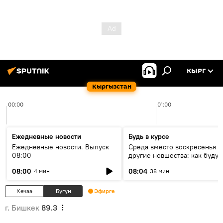
КЫРГ
Кыргызстан
00:00
01:00
Ежедневные новости
Будь в курсе
Ежедневные новости. Выпуск
Среда вместо воскресенья и
08:00
другие новшества: как будут
проходить выборы в КР?
08:00
08:04
4 мин
38 мин
Кечээ
Бүгүн
Эфирге
г. Бишкек
89.3