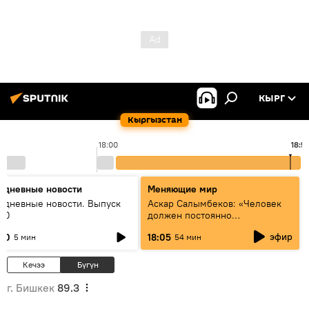
КЫРГ
Кыргызстан
18:00
18:5
едневные новости
Меняющие мир
едневные новости. Выпуск
Аскар Салымбеков: «Человек
:00
должен постоянно
совершенствоваться»
эфир
:00
18:05
5 мин
54 мин
Кечээ
Бүгүн
г. Бишкек
89.3