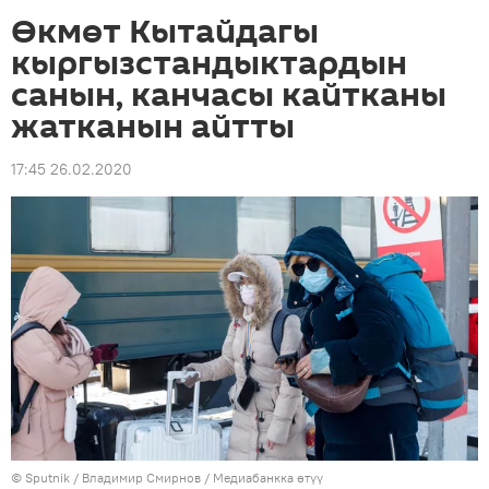
Өкмөт Кытайдагы
кыргызстандыктардын
санын, канчасы кайтканы
жатканын айтты
17:45 26.02.2020
©
Sputnik
/ Владимир Смирнов
/
Медиабанкка өтүү