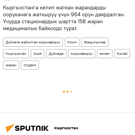
Кыргызстанга келип жаткан жарандарды
ооруканага жаткыруу үчүн 964 орун даярдалган.
Учурда стационардык шартта 158 жаран
медициналык байкоодо турат.
Дүйнөгө жайылган коронавирус
Коом
Жаңылыктар
Кыргызстан
Азия
Дүйнөдө
коронавирус
өкмөт
Кытай
жаран
студент
Кыргызстан