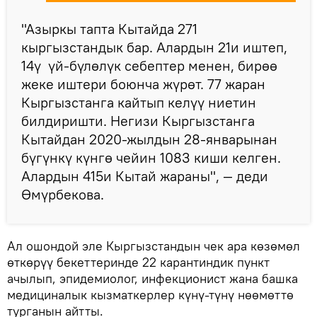
"Азыркы тапта Кытайда 271
кыргызстандык бар. Алардын 21и иштеп,
14ү үй-бүлөлүк себептер менен, бирөө
жеке иштери боюнча жүрөт. 77 жаран
Кыргызстанга кайтып келүү ниетин
билдиришти. Негизи Кыргызстанга
Кытайдан 2020-жылдын 28-январынан
бүгүнкү күнгө чейин 1083 киши келген.
Алардын 415и Кытай жараны", — деди
Өмүрбекова.
Ал ошондой эле Кыргызстандын чек ара көзөмөл
өткөрүү бекеттеринде 22 карантиндик пункт
ачылып, эпидемиолог, инфекционист жана башка
медициналык кызматкерлер күнү-түнү нөөмөттө
турганын айтты.