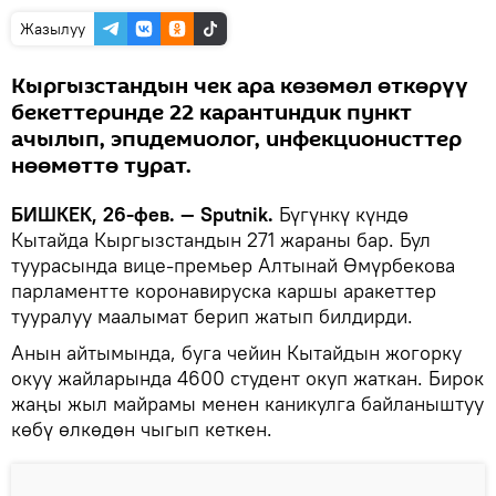
Жазылуу
Кыргызстандын чек ара көзөмөл өткөрүү
бекеттеринде 22 карантиндик пункт
ачылып, эпидемиолог, инфекционисттер
нөөмөттө турат.
БИШКЕК, 26-фев. — Sputnik.
Бүгүнкү күндө
Кытайда Кыргызстандын 271 жараны бар. Бул
туурасында вице-премьер Алтынай Өмүрбекова
парламентте коронавируска каршы аракеттер
тууралуу маалымат берип жатып билдирди.
Анын айтымында, буга чейин Кытайдын жогорку
окуу жайларында 4600 студент окуп жаткан. Бирок
жаңы жыл майрамы менен каникулга байланыштуу
көбү өлкөдөн чыгып кеткен.