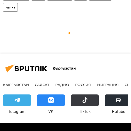
маяна
Кыргызстан
КЫРГЫЗСТАН
САЯСАТ
РАДИО
РОССИЯ
МИГРАЦИЯ
СП
Telegram
VK
ТikТоk
Rutube