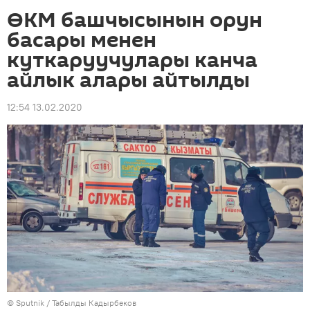
ӨКМ башчысынын орун
басары менен
куткаруучулары канча
айлык алары айтылды
12:54 13.02.2020
©
Sputnik / Табылды Кадырбеков