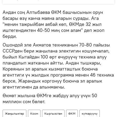
Андан соң Алтыбаева ӨКМ башчысынын орун
басары өзү канча маяна аларын сурады. Ага
"менин тажрыйбам аябай көп, ӨКМде 32 жыл
иштегендиктен 40-50 миң сом алам" деп жооп
берди.
Ошондой эле Акматов техниканын 70-80 пайызы
СССРден бери жаңылана электигин кошумчалап,
быйыл Кытайдан 100 өрт өчүрүүчү техника алуу
пландалып жатканын айтты. Андан тышкары,
Кореянын эл аралык кызматташтык боюнча
агенттиги үч жылдык программа менен 46 техника
берсе, Жарандык коргонуу боюнча эл аралык
агенттигинен да алынмакчы.
Өкмөт жылына ӨКМге жабдуу алуу үчүн 50
миллион сом бөлөт.
Жаңылыктар
Коом
Кыргызстан
ӨКМ
куткаруучу