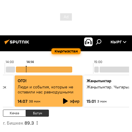
КЫРГ
Кыргызстан
14:00
14:14
15:00
ОГО!
Жаңылыктар
уск
Люди и события, которые не
Жаңылыктар. Чыгарыл
оставили нас равнодушными
эфир
14:07
15:01
38 мин
3 мин
Кечээ
Бүгүн
г. Бишкек
89.3