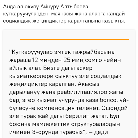
Анда эл өкүлү Айнуру Алтыбаева
куткаруучулардын маянасы жана аларга кандай
социалдык жеңилдиктер каралганына казыкты.
"Куткаруучулар эмгек тажрыйбасына
жараша 12 миңден 25 миң сомго чейин
айлык алат. Бизге дагы аскер
кызматкерлери сыяктуу эле социалдык
жеңилдиктер каралган. Акысыз
дарылануу жана реабилитациялоо жагы
бар, эгер кызмат учурунда каза болсо, үй-
бүлөсүнө компенсация төлөнөт. Ошондой
эле турак жай дагы берилип жатат. Бул
боюнча мамлекеттик структуралардын
ичинен 3-орунда турабыз", — деди