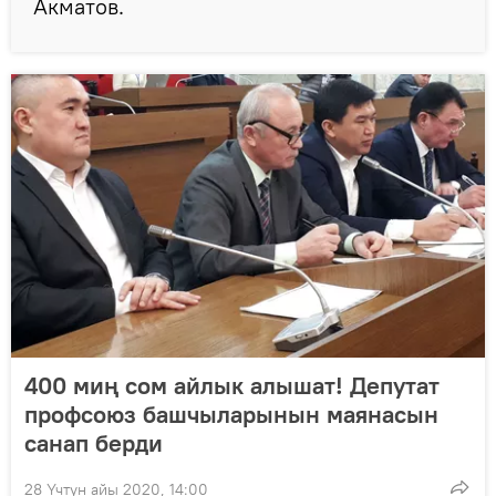
Акматов.
400 миң сом айлык алышат! Депутат
профсоюз башчыларынын маянасын
санап берди
28 Үчтүн айы 2020, 14:00