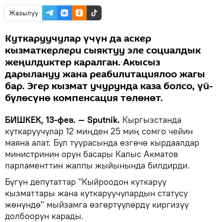
Жазылуу
Куткаруучулар үчүн да аскер
кызматкерлери сыяктуу эле социалдык
жеңилдиктер каралган. Акысыз
дарылануу жана реабилитациялоо жагы
бар. Эгер кызмат учурунда каза болсо, үй-
бүлөсүнө компенсация төлөнөт.
БИШКЕК, 13-фев. — Sputnik.
Кыргызстанда
куткаруучулар 12 миңден 25 миң сомго чейин
маяна алат. Бул туурасында өзгөчө кырдаалдар
министринин орун басары Калыс Акматов
парламенттин жалпы жыйынында билдирди.
Бүгүн депутаттар "Кыйроодон куткаруу
кызматтары жана куткаруучулардын статусу
жөнүндө" мыйзамга өзгөртүүлөрдү киргизүү
долбоорун карады.