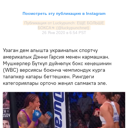
Посмотреть эту публикацию в Instagram
Публикация от Luckypunch: ЕЩЕ БОЛЬШЕ 
БОКСА👊 (@luckypunchnet)
26 Янв 2020 в 6:54 PST
Узаган дем алышта украиналык спортчу
америкалык Дэнни Гарсия менен кармашкан.
Мушкерлер Бүткүл дүйнөлүк бокс кеңешинин
(WBC) версиясы боюнча чемпиондук курга
талапкер катары беттешкен. Рингдеги
категориялары орточо жеңил салмакта эле.