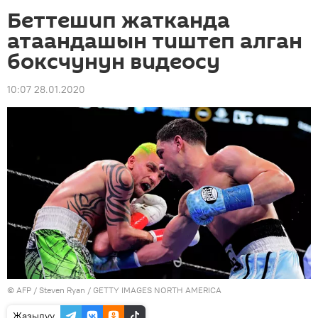
Беттешип жатканда
атаандашын тиштеп алган
боксчунун видеосу
10:07 28.01.2020
©
AFP
/ Steven Ryan / GETTY IMAGES NORTH AMERICA
Жазылуу