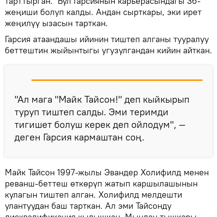
тарттырган. Бул Гарсиянын карьерасындагы 36-
жеңиши болуп калды. Андан сырткары, эки ирет
жеңилүү ызасын тарткан.
Гарсия атаандашы ийинин тиштеп алганы тууралуу
беттештин жыйынтыгы угузулгандан кийин айткан.
"Ал мага "Майк Тайсон!" деп кыйкырып
туруп тиштеп салды. Эми теримди
тигишет болуш керек деп ойлодум", —
деген Гарсия кармаштан соң.
Майк Тайсон 1997-жылы Эвандер Холифилд менен
реванш-беттеш өткөрүп жатып каршылашынын
кулагын тиштеп алган. Холифилд мелдешти
улантуудан баш тарткан. Ал эми Тайсонду
дисквалификация кылышкан. Мындан тышкары,