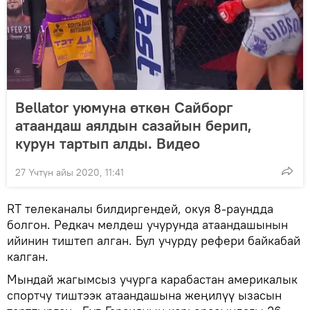
Bellator уюмуна өткөн Сайборг
атаандаш аялдын сазайын берип,
курун тартып алды. Видео
27 Үчтүн айы 2020, 11:41
RT телеканалы билдиргендей, окуя 8-раундда
болгон. Редкач мелдеш учурунда атаандашынын
ийинин тиштеп алган. Бул учурду рефери байкабай
калган.
Мындай жагымсыз учурга карабастан америкалык
спортчу тиштээк атаандашына жеңилүү ызасын