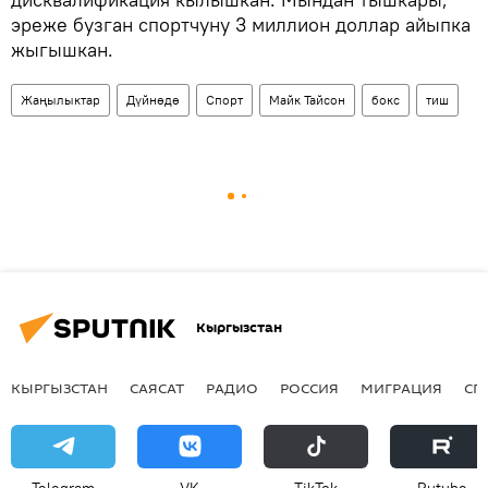
эреже бузган спортчуну 3 миллион доллар айыпка
жыгышкан.
Жаңылыктар
Дүйнөдө
Спорт
Майк Тайсон
бокс
тиш
Кыргызстан
КЫРГЫЗСТАН
САЯСАТ
РАДИО
РОССИЯ
МИГРАЦИЯ
СП
Telegram
VK
ТikТоk
Rutube