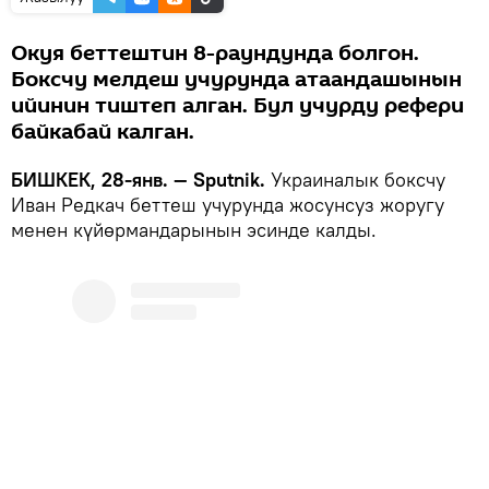
Окуя беттештин 8-раундунда болгон.
Боксчу мелдеш учурунда атаандашынын
ийинин тиштеп алган. Бул учурду рефери
байкабай калган.
БИШКЕК, 28-янв. — Sputnik.
Украиналык боксчу
Иван Редкач беттеш учурунда жосунсуз жоругу
менен күйөрмандарынын эсинде калды.