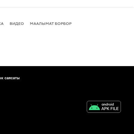
КА
ВИДЕО
МААЛЫМАТ БОРБОР
ык саясаты