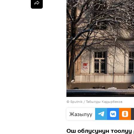
©
Sputnik / Табылды Кадырбеков
Жазылуу
Ош облусунун тоолуу 