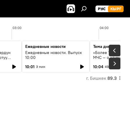
РУС
КЫРГ
03:00
04:00
Ежедневные новости
Тема дня
өрдүн
Ежедневные новости. Выпуск
«Более 1200 сёл в 
отуу
10:00
МЧС — о климате, 
системе оповещен
10:01
10:04
3 мин
49 мин
населения
г. Бишкек
89.3