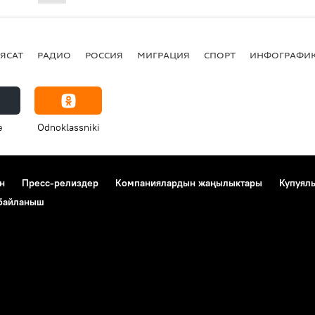
ЯСАТ
РАДИО
РОССИЯ
МИГРАЦИЯ
СПОРТ
ИНФОГРАФИ
e
Odnoklassniki
н
Пресс-релиздер
Компаниялардын жаңылыктары
Купуял
 байланыш