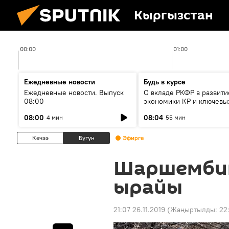
Кыргызстан
00:00
01:00
Ежедневные новости
Будь в курсе
Ежедневные новости. Выпуск
О вкладе РКФР в развити
08:00
экономики КР и ключевы
секторах до 2030 года
08:00
08:04
4 мин
55 мин
Кечээ
Бүгүн
Эфирге
Шаршембиг
ырайы
21:07 26.11.2019
(Жаңыртылды:
22