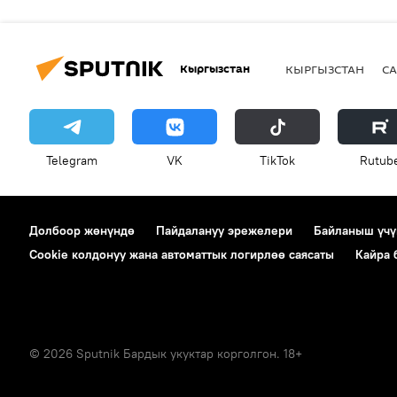
Кыргызстан
КЫРГЫЗСТАН
СА
Telegram
VK
ТikТоk
Rutub
Долбоор жөнүндө
Пайдалануу эрежелери
Байланыш үчү
Cookie колдонуу жана автоматтык логирлөө саясаты
Кайра
© 2026 Sputnik Бардык укуктар корголгон. 18+