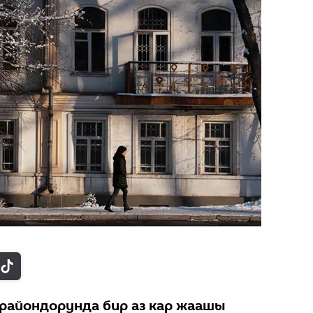
райондорунда бир аз кар жаашы