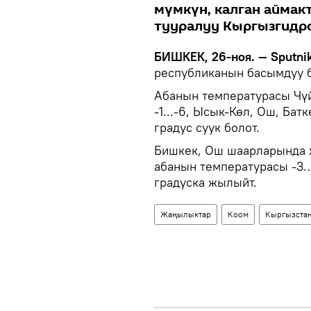
мүмкүн, калган аймак
тууралуу Кыргызгидр
БИШКЕК, 26-ноя. — Sputnik
республиканын басымдуу б
Абанын температурасы Чүй,
-1...-6, Ысык-Көл, Ош, Ба
градус суук болот.
Бишкек, Ош шаарларында ж
абанын температурасы -3…
градуска жылыйт.
Жаңылыктар
Коом
Кыргызста