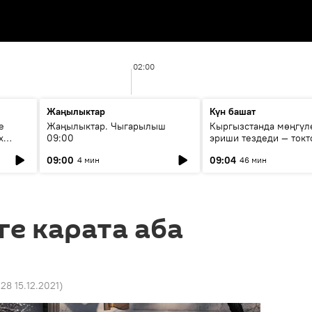
02:00
Жаңылыктар
Күн башат
е
Жаңылыктар. Чыгарылыш
Кыргызстанда мөңгүл
х
09:00
эриши тездеди — токт
мүмкүн эмеспи?
09:00
09:04
4 мин
46 мин
е карата аба
:28 15.12.2021
)