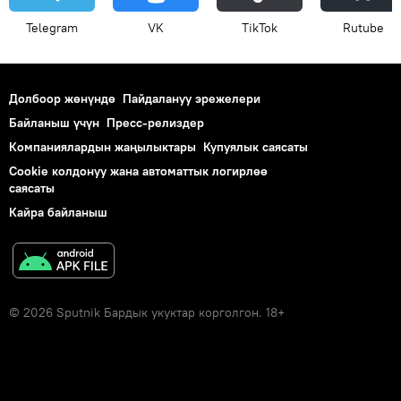
Telegram
VK
ТikТоk
Rutube
Долбоор жөнүндө
Пайдалануу эрежелери
Байланыш үчүн
Пресс-релиздер
Компаниялардын жаңылыктары
Купуялык саясаты
Cookie колдонуу жана автоматтык логирлөө
саясаты
Кайра байланыш
© 2026 Sputnik Бардык укуктар корголгон. 18+