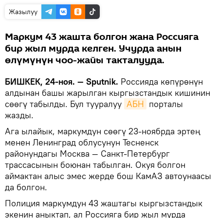
Жазылуу
Маркум 43 жашта болгон жана Россияга
бир жыл мурда келген. Учурда анын
өлүмүнүн чоо-жайы такталууда.
БИШКЕК, 24-ноя. — Sputnik.
Россияда көпүрөнүн
алдынан башы жарылган кыргызстандык кишинин
сөөгү табылды. Бул тууралуу
АБН
порталы
жазды.
Ага ылайык, маркумдун сөөгү 23-ноябрда эртең
менен Ленинград облусунун Тесненск
районундагы Москва — Санкт-Петербург
трассасынын боюнан табылган. Окуя болгон
аймактан алыс эмес жерде бош КамАЗ автоунаасы
да болгон.
Полиция маркумдун 43 жаштагы кыргызстандык
экенин аныктап, ал Россияга бир жыл мурда