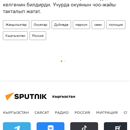
келгенин билдирди. Учурда окуянын чоо-жайы
такталып жатат.
Жаңылыктар
Окуялар
Дүйнөдө
маркум
сөөк
полиция
Кыргызстан
Россия
Кыргызстан
КЫРГЫЗСТАН
САЯСАТ
РАДИО
РОССИЯ
МИГРАЦИЯ
СП