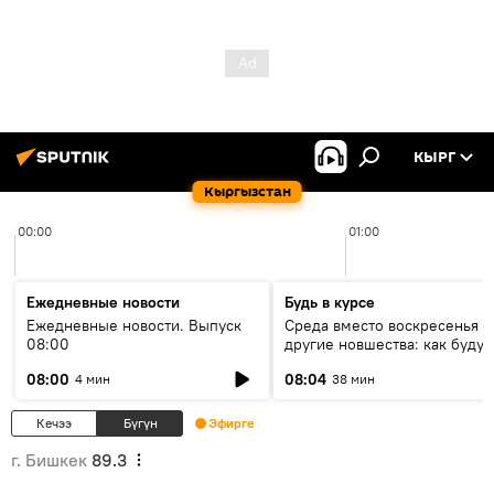
КЫРГ
Кыргызстан
00:00
01:00
Ежедневные новости
Будь в курсе
Ежедневные новости. Выпуск
Среда вместо воскресенья и
08:00
другие новшества: как будут
проходить выборы в КР?
08:00
08:04
4 мин
38 мин
Кечээ
Бүгүн
Эфирге
г. Бишкек
89.3