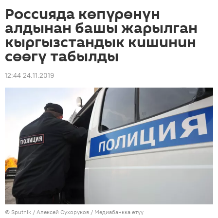
Россияда көпүрөнүн
алдынан башы жарылган
кыргызстандык кишинин
сөөгү табылды
12:44 24.11.2019
©
Sputnik
/ Алексей Сухоруков
/
Медиабанкка өтүү