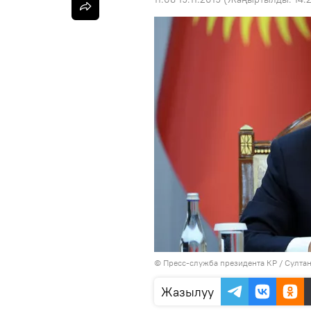
©
Пресс-служба президента КР / Султа
Жазылуу