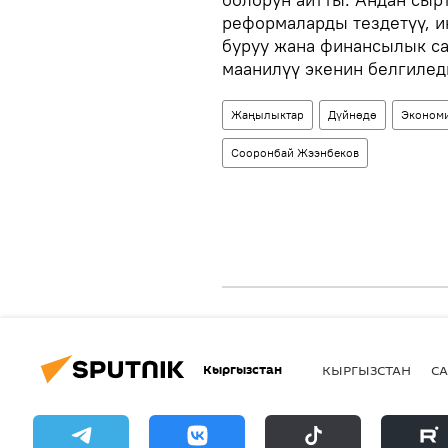
реформаларды тездетүү, и
буруу жана финансылык с
маанилүү экенин белгилед
Жаңылыктар
Дүйнөдө
Эконом
Сооронбай Жээнбеков
Кыргызстан
КЫРГЫЗСТАН
СА