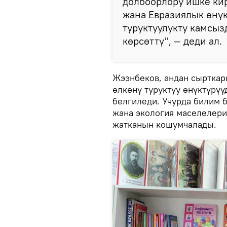
долбоорлору ишке кир
жана Евразиялык өнү
туруктуулукту камсы
көрсөттү", — деди ал.
Жээнбеков, андан сырткар
өлкөнү туруктуу өнүктүрү
белгиледи. Учурда билим б
жана экология маселелер
жатканын кошумчалады.