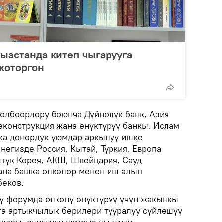
ызстанда китеп чыгарууга
которгон
долбоорлору боюнча Дүйнөлүк банк, Азия
реконструкция жана өнүктүрүү банкы, Ислам
ка донордук уюмдар аркылуу ишке
негизде Россия, Кытай, Түркия, Европа
штүк Корея, АКШ, Швейцария, Сауд
жана башка өлкөлөр менен иш алып
беков.
ү форумда өлкөнү өнүктүрүү үчүн жакынкы
га артыкчылык берилери тууралуу сүйлөшүү
ткары, өнүгүүнү камсыз кылуучу