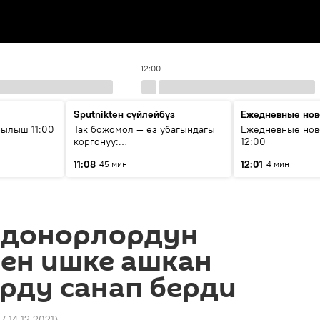
12:00
Sputnikteн сүйлөйбүз
Ежедневные нов
ылыш 11:00
Так божомол — өз убагындагы
Ежедневные нов
коргонуу:
12:00
гидрометеорологиялык кызмат
11:08
12:01
45 мин
4 мин
кантип өркүндөтүлүүдө
 донорлордун
нен ишке ашкан
рду санап берди
27 14.12.2021
)