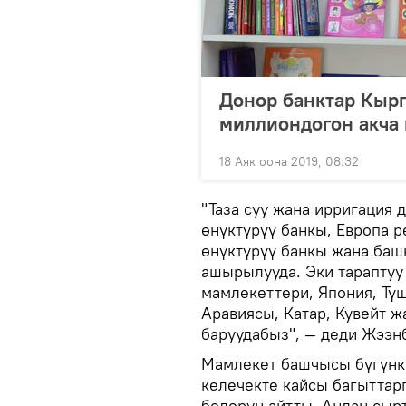
Донор банктар Кырг
миллиондогон акча 
18 Аяк оона 2019, 08:32
"Таза суу жана ирригация 
өнүктүрүү банкы, Европа 
өнүктүрүү банкы жана баш
ашырылууда. Эки тараптуу 
мамлекеттери, Япония, Тү
Аравиясы, Катар, Кувейт 
баруудабыз", — деди Жээн
Мамлекет башчысы бүгүнк
келечекте кайсы багыттар
болорун айтты. Андан сыр