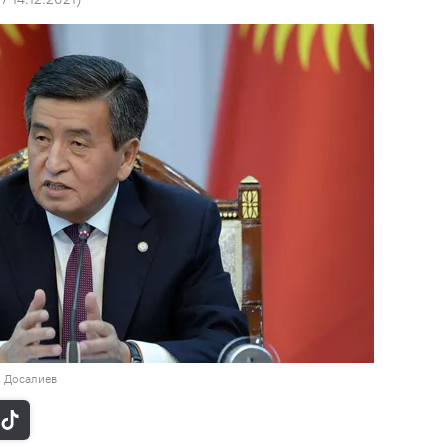
н Досалиев