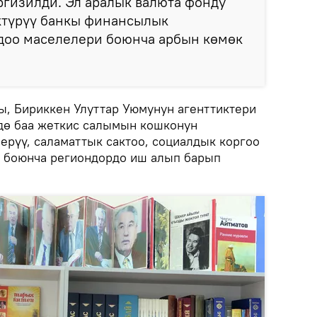
гизилди. Эл аралык валюта фонду
ктүрүү банкы финансылык
здоо маселелери боюнча арбын көмөк
ы, Бириккен Улуттар Уюмунун агенттиктери
үдө баа жеткис салымын кошконун
ерүү, саламаттык сактоо, социалдык коргоо
и боюнча региондордо иш алып барып