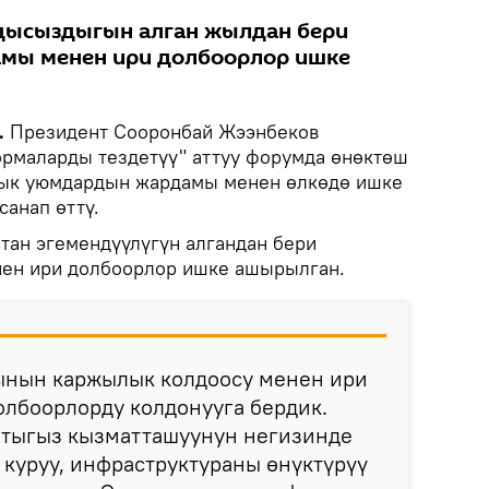
ндысыздыгын алган жылдан бери
мы менен ири долбоорлор ишке
.
Президент Сооронбай Жээнбеков
формаларды тездетүү" аттуу форумда өнөктөш
лык уюмдардын жардамы менен өлкөдө ишке
анап өттү.
ан эгемендүүлүгүн алгандан бери
нен ири долбоорлор ишке ашырылган.
кынын каржылык колдоосу менен ири
олбоорлорду колдонууга бердик.
 тыгыз кызматташуунун негизинде
 куруу, инфраструктураны өнүктүрүү