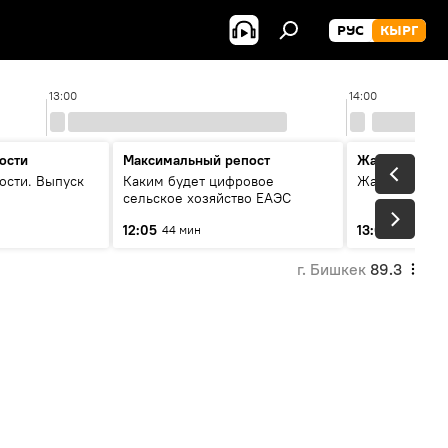
РУС
КЫРГ
13:00
14:00
ости
Максимальный репост
Жаңылыктар
ости. Выпуск
Каким будет цифровое
Жаңылыктар.
сельское хозяйство ЕАЭС
12:05
13:01
44 мин
3 мин
г. Бишкек
89.3