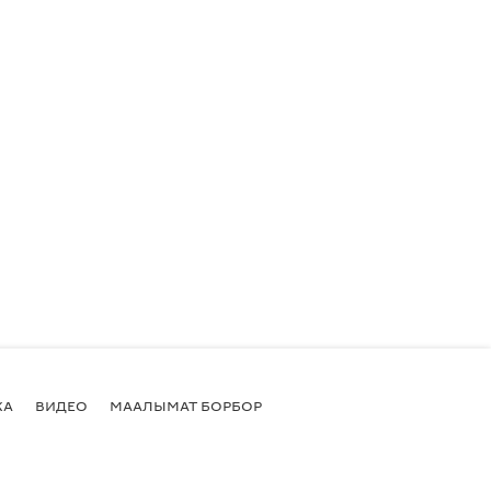
КА
ВИДЕО
МААЛЫМАТ БОРБОР