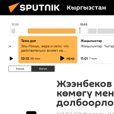
Кыргызстан
10:00
10:53
Тема дня
Жаңылыктар
Выпуск
Эль-Ниньо, жара и сели: что
Жаңылыктар. Чыгар
действительно влияет на
погоду в Кыргызстане
эфир
10:13
11:01
38 мин
7 мин
Кечээ
Бүгүн
Жээнбеков
көмөгү ме
долбоорло
11:08 19.11.2019
(Жаңыртылды:
14: