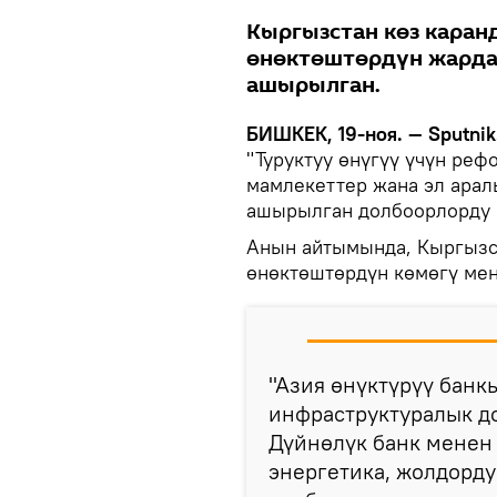
Кыргызстан көз кара
өнөктөштөрдүн жарда
ашырылган.
БИШКЕК, 19-ноя. — Sputnik
"Туруктуу өнүгүү үчүн ре
мамлекеттер жана эл ара
ашырылган долбоорлорду с
Анын айтымында, Кыргызст
өнөктөштөрдүн көмөгү ме
"Азия өнүктүрүү бан
инфраструктуралык д
Дүйнөлүк банк менен
энергетика, жолдорду