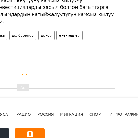
нвестицияларды зарыл болгон багыттарга
алымдардын натыйжалуулугун камсыз кылуу
и.
ика
долбоорлор
донор
өнөктөштөр
ЯСАТ
РАДИО
РОССИЯ
МИГРАЦИЯ
СПОРТ
ИНФОГРАФИ