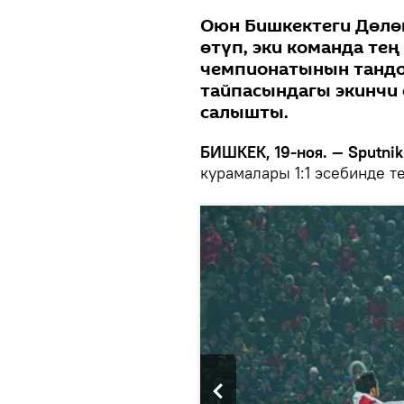
Оюн Бишкектеги Дөлө
өтүп, эки команда те
чемпионатынын тандо
тайпасындагы экинчи 
салышты.
БИШКЕК, 19-ноя. — Sputnik
курамалары 1:1 эсебинде т