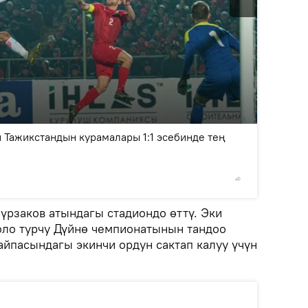
2
/8
 Тажикстандын курамалары 1:1 эсебинде тең
©
Sputni
рзаков атындагы стадиондо өттү. Эки
ло турчу Дүйнө чемпионатынын тандоо
айпасындагы экинчи ордун сактап калуу үчүн