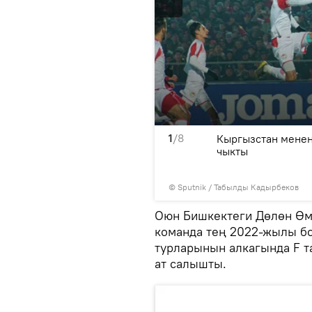
1
/8
 япон оюнчулары менен
Кыргызстан менен
чыкты
©
Sputnik / Табылды Кадырбеков
Оюн Бишкектеги Дөлөн Өмү
команда тең 2022-жылы бо
турларынын алкагында F т
ат салышты.