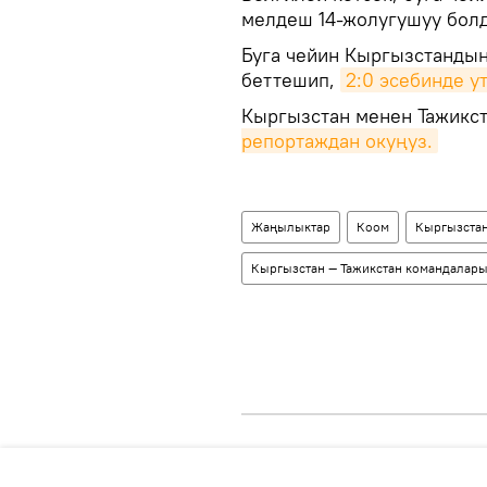
мелдеш 14-жолугушуу болд
Буга чейин Кыргызстанды
беттешип,
2:0 эсебинде ут
Кыргызстан менен Тажикс
репортаждан окуңуз.
Жаңылыктар
Коом
Кыргызста
Кыргызстан — Тажикстан командалар