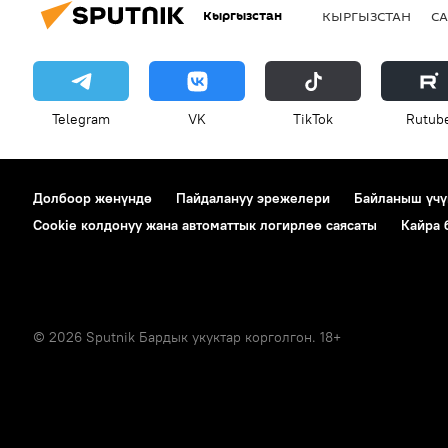
Кыргызстан
КЫРГЫЗСТАН
СА
Telegram
VK
ТikТоk
Rutub
Долбоор жөнүндө
Пайдалануу эрежелери
Байланыш үчү
Cookie колдонуу жана автоматтык логирлөө саясаты
Кайра
© 2026 Sputnik Бардык укуктар корголгон. 18+