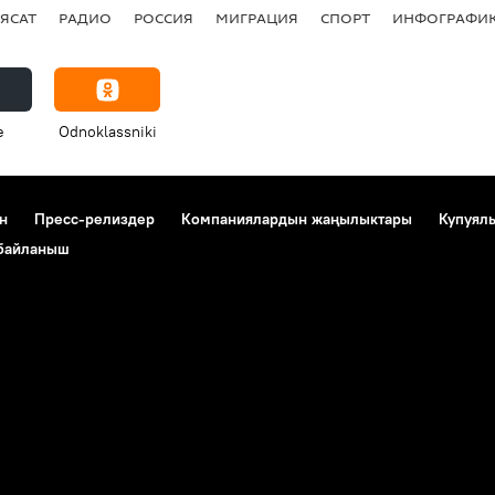
ЯСАТ
РАДИО
РОССИЯ
МИГРАЦИЯ
СПОРТ
ИНФОГРАФИ
e
Odnoklassniki
н
Пресс-релиздер
Компаниялардын жаңылыктары
Купуял
 байланыш