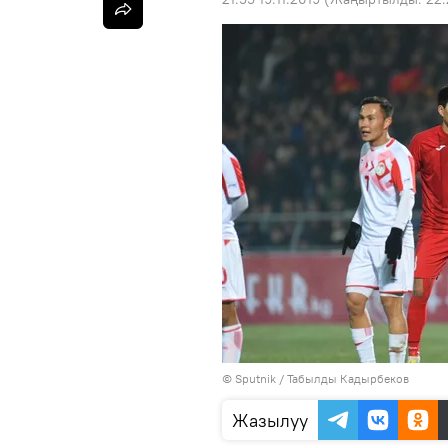
©
Sputnik / Табылды Кадырбеков
Жазылуу