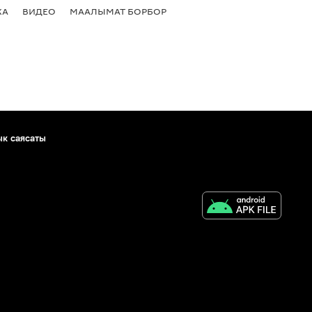
КА
ВИДЕО
МААЛЫМАТ БОРБОР
ык саясаты