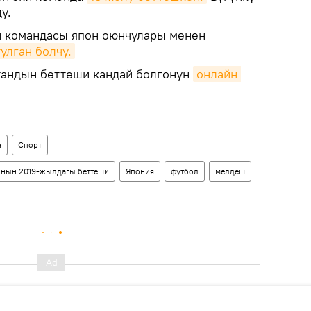
у.
н командасы япон оюнчулары менен
улган болчу.
тандын беттеши кандай болгонун
онлайн 
н
Спорт
ынын 2019-жылдагы беттеши
Япония
футбол
мелдеш