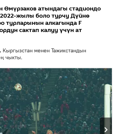
н Өмүрзаков атындагы стадиондо
ң 2022-жылы боло турчу Дүйнө
о турларынын алкагында F
ордун сактап калуу үчүн ат
.
Кыргызстан менен Тажикстандын
ең чыкты.