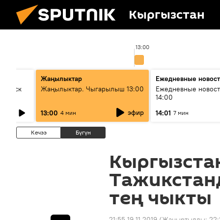
Кыргызстан
0
13:00
Жаңылыктар
Ежедневные новос
Выпуск
Жаңылыктар. Чыгарылыш 13:00
Ежедневные новост
14:00
эфир
13:00
14:01
4 мин
7 мин
Кечээ
Бүгүн
Кыргызста
Тажикстан
тең чыкты
21:55 19.11.2019
(Жаңыртылды:
22: