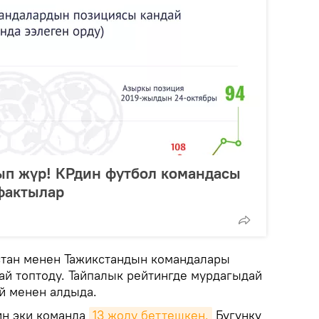
ып жүр! КРдин футбол командасы
фактылар
стан менен Тажикстандын командалары
ай топтоду. Тайпалык рейтингде мурдагыдай
ай менен алдыда.
ин эки команда
13 жолу беттешкен.
Бүгүнкү