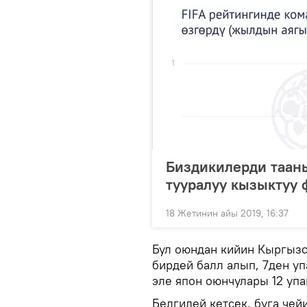
Биздикилерди таан
тууралуу кызыктуу 
18 Жетинин айы 2019, 16:37
Бул оюндан кийин Кыргыз
бирдей балл алып, 7ден уп
эле япон оюнчулары 12 уп
Белгилей кетсек, буга чей