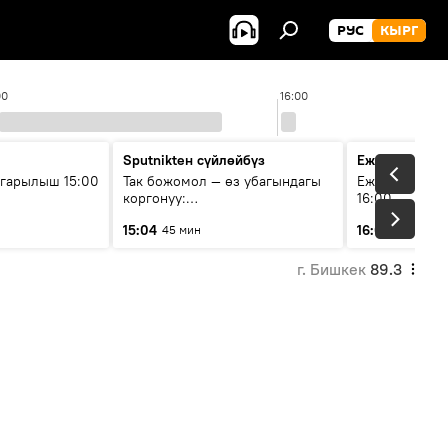
РУС
КЫРГ
00
16:00
Sputnikteн сүйлөйбүз
Ежедневные 
гарылыш 15:00
Так божомол — өз убагындагы
Ежедневные н
коргонуу:
16:00
гидрометеорологиялык кызмат
15:04
16:01
45 мин
3 мин
кантип өркүндөтүлүүдө
г. Бишкек
89.3