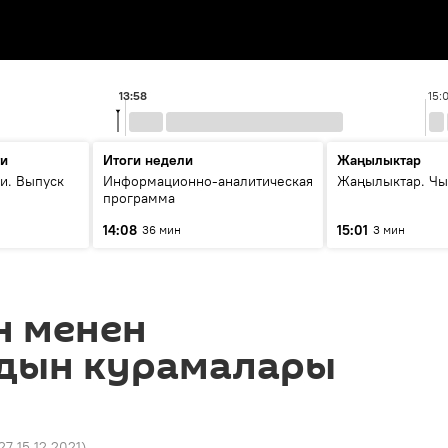
13:58
15:
ти
Итоги недели
Жаңылыктар
и. Выпуск
Информационно-аналитическая
Жаңылыктар. Чы
программа
14:08
15:01
36 мин
3 мин
н менен
дын курамалары
27 15.12.2021
)