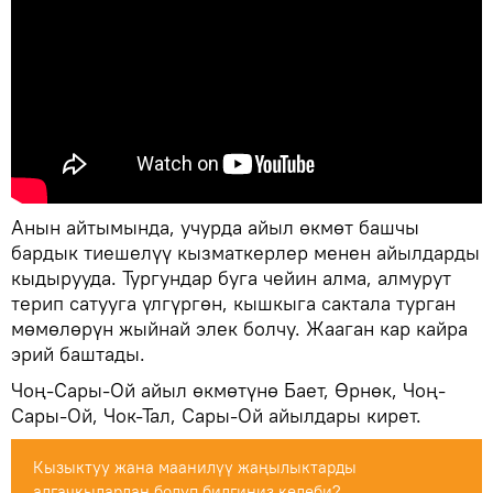
Анын айтымында, учурда айыл өкмөт башчы
бардык тиешелүү кызматкерлер менен айылдарды
кыдырууда. Тургундар буга чейин алма, алмурут
терип сатууга үлгүргөн, кышкыга сактала турган
мөмөлөрүн жыйнай элек болчу. Жааган кар кайра
эрий баштады.
Чоң-Сары-Ой айыл өкмөтүнө Бает, Өрнөк, Чоң-
Сары-Ой, Чок-Тал, Сары-Ой айылдары кирет.
Кызыктуу жана маанилүү жаңылыктарды
алгачкылардан болуп билгиңиз келеби?