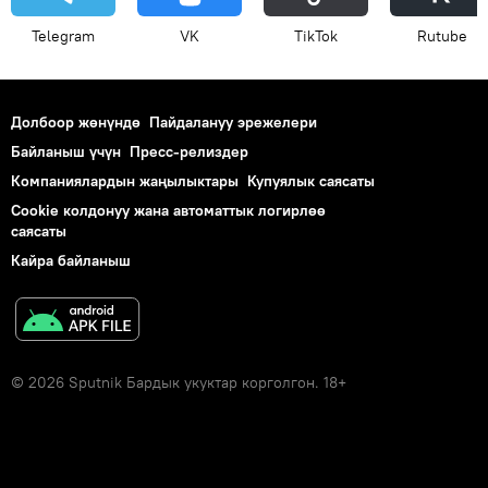
Telegram
VK
ТikТоk
Rutube
Долбоор жөнүндө
Пайдалануу эрежелери
Байланыш үчүн
Пресс-релиздер
Компаниялардын жаңылыктары
Купуялык саясаты
Cookie колдонуу жана автоматтык логирлөө
саясаты
Кайра байланыш
© 2026 Sputnik Бардык укуктар корголгон. 18+