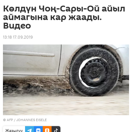
Көлдүн Чоң-Сары-Ой айыл
аймагына кар жаады.
Видео
13:18 17.09.2019
©
AFP
/ JOHANNES EISELE
Жазылуу