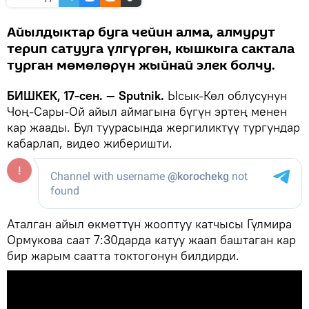
Айылдыктар буга чейин алма, алмурут
терип сатууга үлгүргөн, кышкыга сактала
турган мөмөлөрүн жыйнай элек болчу.
БИШКЕК, 17-сен. — Sputnik.
Ысык-Көл облусунун
Чоң-Сары-Ой айыл аймагына бүгүн эртең менен
кар жаады. Бул туурасында жергиликтүү тургундар
кабарлап, видео жиберишти.
Аталган айыл өкмөттүн жооптуу катчысы Гүлмира
Ормукова саат 7:30дарда катуу жаап баштаган кар
бир жарым саатта токтогонун билдирди.