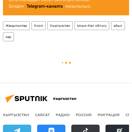
Биздин
Telegram-каналга
жазылыңыз.
Жаңылыктар
Коом
Кыргызстан
Ысык-Көл облусу
айыл
кар
Кыргызстан
КЫРГЫЗСТАН
САЯСАТ
РАДИО
РОССИЯ
МИГРАЦИЯ
СП