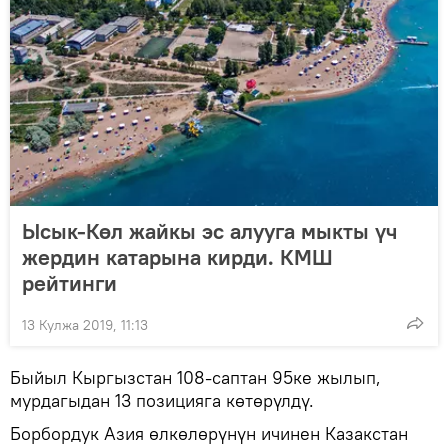
Ысык-Көл жайкы эс алууга мыкты үч
жердин катарына кирди. КМШ
рейтинги
13 Кулжа 2019, 11:13
Быйыл Кыргызстан 108-саптан 95ке жылып,
мурдагыдан 13 позицияга көтөрүлдү.
Борбордук Азия өлкөлөрүнүн ичинен Казакстан