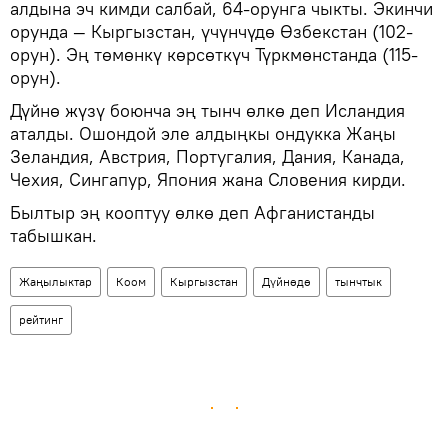
алдына эч кимди салбай, 64-орунга чыкты. Экинчи
орунда — Кыргызстан, үчүнчүдө Өзбекстан (102-
орун). Эң төмөнкү көрсөткүч Түркмөнстанда (115-
орун).
Дүйнө жүзү боюнча эң тынч өлкө деп Исландия
аталды. Ошондой эле алдыңкы ондукка Жаңы
Зеландия, Австрия, Португалия, Дания, Канада,
Чехия, Сингапур, Япония жана Словения кирди.
Былтыр эң кооптуу өлкө деп Афганистанды
табышкан.
Жаңылыктар
Коом
Кыргызстан
Дүйнөдө
тынчтык
рейтинг