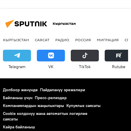
Кыргызстан
КЫРГЫЗСТАН
САЯСАТ
РАДИО
РОССИЯ
МИГРАЦИЯ
СП
Telegram
VK
ТikТоk
Rutube
Долбоор жөнүндө
Пайдалануу эрежелери
Байланыш үчүн
Пресс-релиздер
Компаниялардын жаңылыктары
Купуялык саясаты
Cookie колдонуу жана автоматтык логирлөө
саясаты
Кайра байланыш