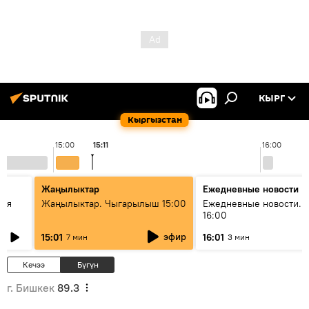
КЫРГ
Кыргызстан
15:00
15:11
16:00
Жаңылыктар
Ежедневные новости
кая
Жаңылыктар. Чыгарылыш 15:00
Ежедневные новости. 
16:00
эфир
15:01
16:01
7 мин
3 мин
Кечээ
Бүгүн
г. Бишкек
89.3