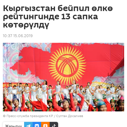
Кыргызстан бейпил өлкө
рейтингинде 13 сапка
көтөрүлдү
10:37 15.06.2019
©
Пресс-служба президента КР / Султан Досалиев
Жазылуу