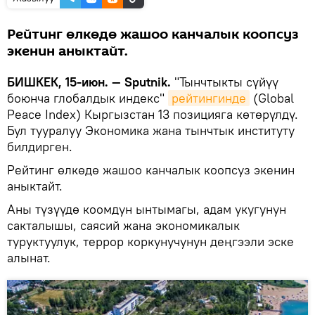
Рейтинг өлкөдө жашоо канчалык коопсуз
экенин аныктайт.
БИШКЕК, 15-июн. — Sputnik.
"Тынчтыкты сүйүү
боюнча глобалдык индекс"
рейтингинде
(Global
Peace Index) Кыргызстан 13 позицияга көтөрүлдү.
Бул тууралуу Экономика жана тынчтык институту
билдирген.
Рейтинг өлкөдө жашоо канчалык коопсуз экенин
аныктайт.
Аны түзүүдө коомдун ынтымагы, адам укугунун
сакталышы, саясий жана экономикалык
туруктуулук, террор коркунучунун деңгээли эске
алынат.