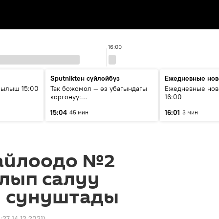
16:00
Sputnikteн сүйлөйбүз
Ежедневные нов
рылыш 15:00
Так божомол — өз убагындагы
Ежедневные нов
коргонуу:
16:00
гидрометеорологиялык кызмат
15:04
16:01
45 мин
3 мин
кантип өркүндөтүлүүдө
айлоодо №2
лып салуу
н сунуштады
4:27 14.12.2021
)