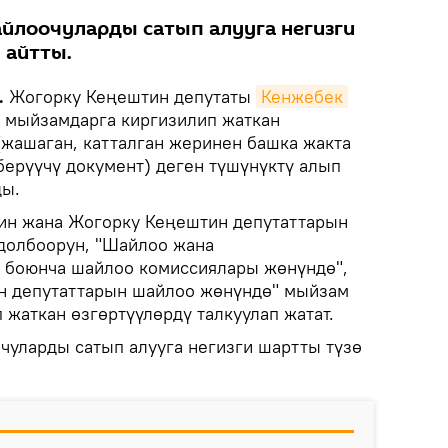
йлоочуларды сатып алууга негизги
 айтты.
.
Жогорку Кеңештин депутаты
Кенжебек 
 мыйзамдарга киргизилип жаткан
жашаган, катталган жеринен башка жакта
берүүчү документ) деген түшүнүктү алып
ды.
ин жана Жогорку Кеңештин депутаттарын
долбоорун, "Шайлоо жана
 боюнча шайлоо комиссиялары жөнүндө",
н депутаттарын шайлоо жөнүндө" мыйзам
жаткан өзгөртүүлөрдү талкуулап жатат.
уларды сатып алууга негизги шартты түзө