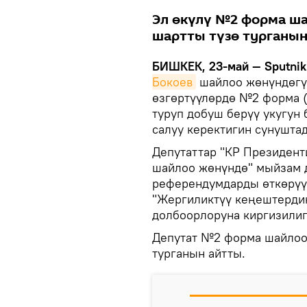
Эл өкүлү №2 форма ша
шартты түзө турганын
БИШКЕК, 23-май — Sputnik
Бокоев
шайлоо жөнүндөгү
өзгөртүүлөрдө №2 форма (
туруп добуш берүү укугун 
салуу керектигин сунушта
Депутаттар "КР Президент
шайлоо жөнүндө" мыйзам 
референдумдарды өткөрүү
"Жергиликтүү кеңештерди
долбоорлоруна киргизилип 
Депутат №2 форма шайлооч
турганын айтты.