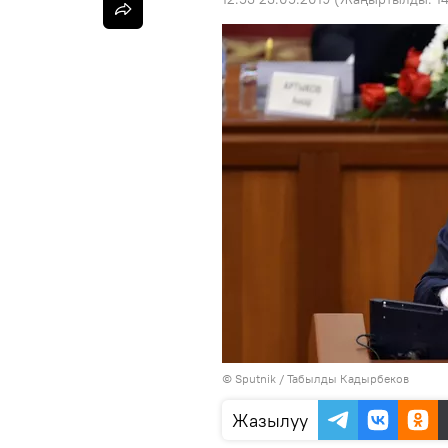
©
Sputnik / Табылды Кадырбеков
Жазылуу