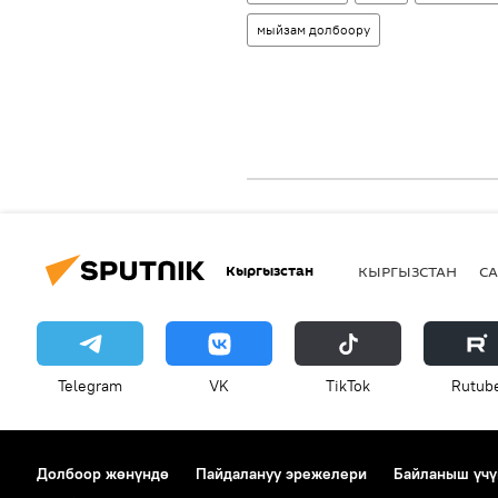
мыйзам долбоору
Кыргызстан
КЫРГЫЗСТАН
СА
Telegram
VK
ТikТоk
Rutub
Долбоор жөнүндө
Пайдалануу эрежелери
Байланыш үчү