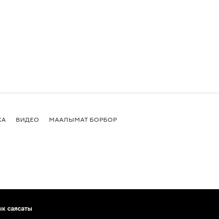
КА
ВИДЕО
МААЛЫМАТ БОРБОР
ык саясаты