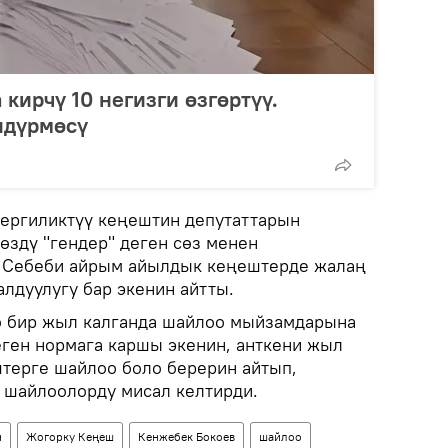
ирчү 10 негизги өзгөртүү.
ндүрмөсү
жергиликтүү кеңештин депутаттарын
өздү "гендер" деген сөз менен
 Себеби айрым айылдык кеңештерде жалаң
лдуулугу бар экенин айтты.
о бир жыл калганда шайлоо мыйзамдарына
еген нормага каршы экенин, анткени жыл
терге шайлоо боло берерин айтып,
 шайлоолорду мисал келтирди.
н
Жогорку Кеңеш
Кенжебек Бокоев
шайлоо