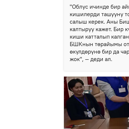
"Облус ичинде бир ай
кишилерди ташууну т
салыш керек. Аны Би
калтыруу кажет. Бир 
киши катталып калган
БШКнын төрайымы оту
өкүлдөрүнө бир да ча
жок", — деди ал.