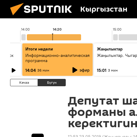
Кыргызстан
14:00
14:20
15:00
Итоги недели
Жаңылыктар
Выпуск
Информационно-аналитическая
Жаңылыктар. Чыга
программа
эфир
14:04
15:01
36 мин
3 мин
Кечээ
Бүгүн
Депутат ш
форманы а
керектиги
12:53 23.05.2019
(Жаңыртылды:
1