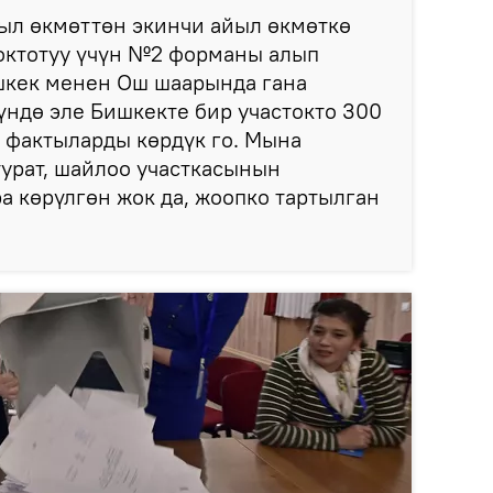
ыл өкмөттөн экинчи айыл өкмөткө
октотуу үчүн №2 форманы алып
шкек менен Ош шаарында гана
күндө эле Бишкекте бир участокто 300
 фактыларды көрдүк го. Мына
рат, шайлоо участкасынын
ра көрүлгөн жок да, жоопко тартылган