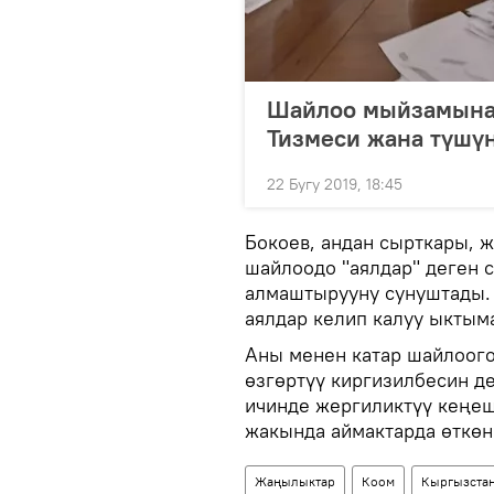
Шайлоо мыйзамына к
Тизмеси жана түшү
22 Бугу 2019, 18:45
Бокоев, андан сырткары, 
шайлоодо "аялдар" деген с
алмаштырууну сунуштады.
аялдар келип калуу ыктыма
Аны менен катар шайлоог
өзгөртүү киргизилбесин д
ичинде жергиликтүү кеңеш
жакында аймактарда өткөн
Жаңылыктар
Коом
Кыргызста