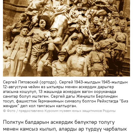
Сергей Пятовский (ортодо). Сергей 1943-жылдын 1945-жылдын
12-августуна чейин өз ыктыяры менен аскердик дарыгер
атасына кошулуп, 13 жашында аскердик вагон ооруканада
санитар болуп иштеген. Сергей дагы Жеңишти Берлинден
тосуп, фашисттик Германиянын символу болгон Рейхстагда “Биз
жеңдик” деп кол тамгасын калтырган.
© Фото / предоставлено Курским музеем юных защитников Родины
Полктун балдарын аскердик бөлүктөр толугу
менен камсыз кылып, аларды ар түрдүү чарбалык