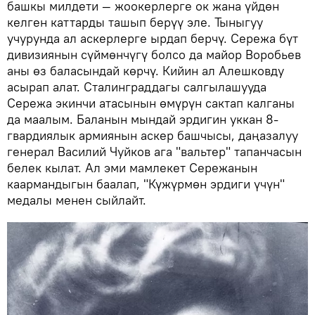
башкы милдети — жоокерлерге ок жана үйдөн
келген каттарды ташып берүү эле. Тыныгуу
учурунда ал аскерлерге ырдап берчү. Сережа бүт
дивизиянын сүймөнчүгү болсо да майор Воробьев
аны өз баласындай көрчү. Кийин ал Алешковду
асырап алат. Сталинграддагы салгылашууда
Сережа экинчи атасынын өмүрүн сактап калганы
да маалым. Баланын мындай эрдигин уккан 8-
гвардиялык армиянын аскер башчысы, даңазалуу
генерал Василий Чуйков ага "вальтер" тапанчасын
белек кылат. Ал эми мамлекет Сережанын
каармандыгын баалап, "Күжүрмөн эрдиги үчүн"
медалы менен сыйлайт.