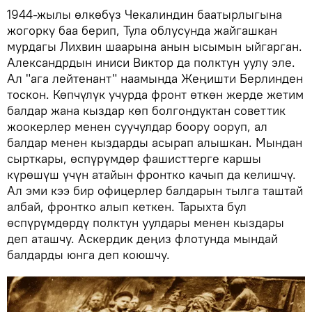
1944-жылы өлкөбүз Чекалиндин баатырлыгына
жогорку баа берип, Тула облусунда жайгашкан
мурдагы Лихвин шаарына анын ысымын ыйгарган.
Александрдын иниси Виктор да полктун уулу эле.
Ал "ага лейтенант" наамында Жеңишти Берлинден
тоскон. Көпчүлүк учурда фронт өткөн жерде жетим
балдар жана кыздар көп болгондуктан советтик
жоокерлер менен суучулдар боору ооруп, ал
балдар менен кыздарды асырап алышкан. Мындан
сырткары, өспүрүмдөр фашисттерге каршы
күрөшүш үчүн атайын фронтко качып да келишчү.
Ал эми кээ бир офицерлер балдарын тылга таштай
албай, фронтко алып кеткен. Тарыхта бул
өспүрүмдөрдү полктун уулдары менен кыздары
деп аташчу. Аскердик деңиз флотунда мындай
балдарды юнга деп коюшчу.