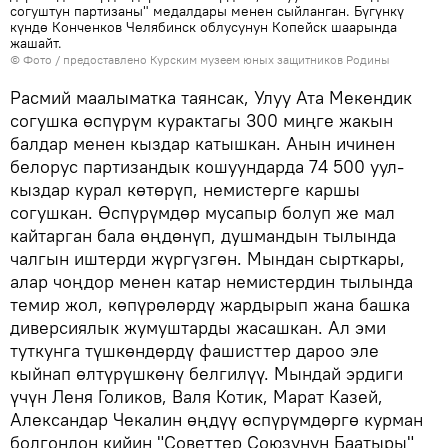
согуштун партизаны" медалдары менен сыйланган. Бүгүнкү
күндө Конченков Челябинск облусунун Копейск шаарында
жашайт.
© Фото / предоставлено Курским музеем юных защитников Родины
Расмий маалыматка таянсак, Улуу Ата Мекендик
согушка өспүрүм курактагы 300 миңге жакын
балдар менен кыздар катышкан. Анын ичинен
белорус партизандык кошуундарда 74 500 уул-
кыздар курал көтөрүп, немистерге каршы
согушкан. Өспүрүмдөр мусапыр болуп же мал
кайтарган бала өңдөнүп, душмандын тылында
чалгын иштерди жүргүзгөн. Мындан сырткары,
алар чоңдор менен катар немистердин тылында
темир жол, көпүрөлөрдү жардырып жана башка
диверсиялык жумуштарды жасашкан. Ал эми
туткунга түшкөндөрдү фашисттер дароо эле
кыйнап өлтүрүшкөнү белгилүү. Мындай эрдиги
үчүн Леня Голиков, Валя Котик, Марат Казей,
Александар Чекалин өңдүү өспүрүмдөргө курман
болгондон кийин "Советтер Союзунун Баатыры"