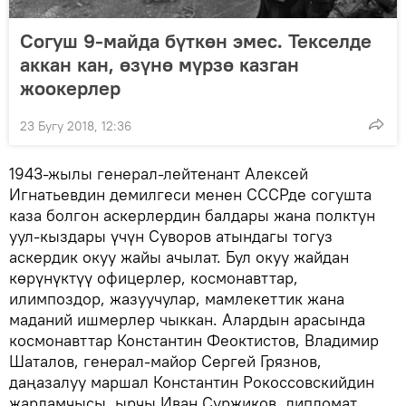
Согуш 9-майда бүткөн эмес. Текселде
аккан кан, өзүнө мүрзө казган
жоокерлер
23 Бугу 2018, 12:36
1943-жылы генерал-лейтенант Алексей
Игнатьевдин демилгеси менен СССРде согушта
каза болгон аскерлердин балдары жана полктун
уул-кыздары үчүн Суворов атындагы тогуз
аскердик окуу жайы ачылат. Бул окуу жайдан
көрүнүктүү офицерлер, космонавттар,
илимпоздор, жазуучулар, мамлекеттик жана
маданий ишмерлер чыккан. Алардын арасында
космонавттар Константин Феоктистов, Владимир
Шаталов, генерал-майор Сергей Грязнов,
даңазалуу маршал Константин Рокоссовскийдин
жардамчысы, ырчы Иван Суржиков, дипломат