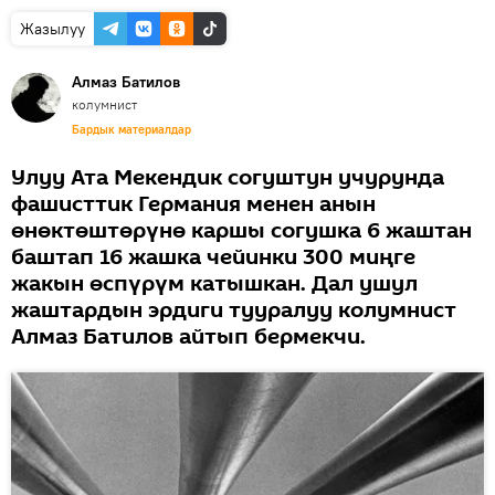
Жазылуу
Алмаз Батилов
колумнист
Бардык материалдар
Улуу Ата Мекендик согуштун учурунда
фашисттик Германия менен анын
өнөктөштөрүнө каршы согушка 6 жаштан
баштап 16 жашка чейинки 300 миңге
жакын өспүрүм катышкан. Дал ушул
жаштардын эрдиги тууралуу колумнист
Алмаз Батилов айтып бермекчи.