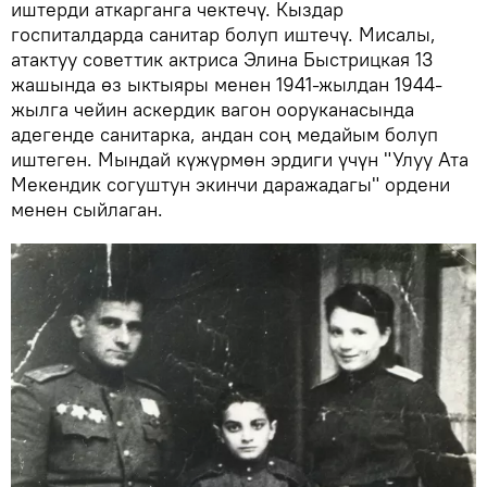
иштерди аткарганга чектечү. Кыздар
госпиталдарда санитар болуп иштечү. Мисалы,
атактуу советтик актриса Элина Быстрицкая 13
жашында өз ыктыяры менен 1941-жылдан 1944-
жылга чейин аскердик вагон ооруканасында
адегенде санитарка, андан соң медайым болуп
иштеген. Мындай күжүрмөн эрдиги үчүн "Улуу Ата
Мекендик согуштун экинчи даражадагы" ордени
менен сыйлаган.