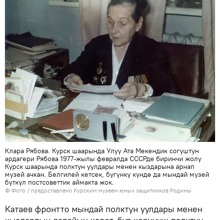
Клара Рябова. Курск шаарында Улуу Ата Мекендик согуштун
ардагери Рябова 1977-жылы февралда СССРде биринчи жолу
Курск шаарында полктун уулдары менен кыздарына арнап
музей ачкан. Белгилей кетсек, бүгүнкү күндө да мындай музей
бүткүл постсоветтик аймакта жок.
© Фото / предоставлено Курским музеем юных защитников Родины
Катаев фронтто мындай полктун уулдары менен