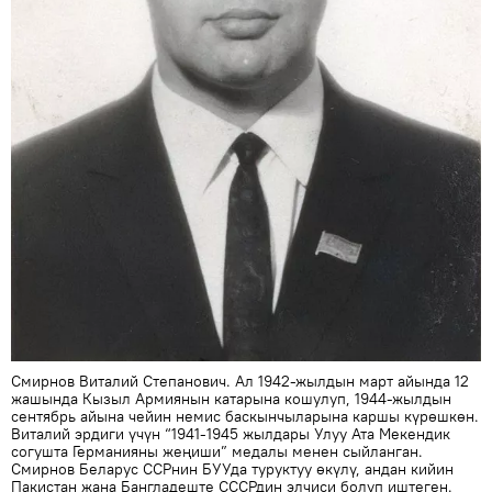
Смирнов Виталий Степанович. Ал 1942-жылдын март айында 12
жашында Кызыл Армиянын катарына кошулуп, 1944-жылдын
сентябрь айына чейин немис баскынчыларына каршы күрөшкөн.
Виталий эрдиги үчүн “1941-1945 жылдары Улуу Ата Мекендик
согушта Германияны жеңиши” медалы менен сыйланган.
Смирнов Беларус ССРнин БУУда туруктуу өкүлү, андан кийин
Пакистан жана Бангладеште СССРдин элчиси болуп иштеген.