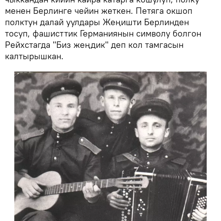
менен Берлинге чейин жеткен. Петяга окшоп
полктун далай уулдары Жеңишти Берлинден
тосуп, фашисттик Германиянын символу болгон
Рейхстагда "Биз жеңдик" деп кол тамгасын
калтырышкан.