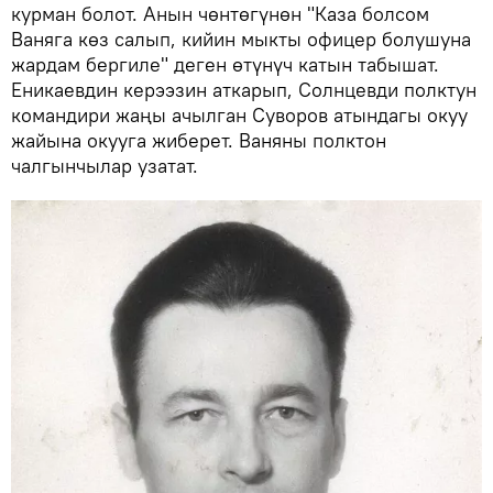
курман болот. Анын чөнтөгүнөн "Каза болсом
Ваняга көз салып, кийин мыкты офицер болушуна
жардам бергиле" деген өтүнүч катын табышат.
Еникаевдин керээзин аткарып, Солнцевди полктун
командири жаңы ачылган Суворов атындагы окуу
жайына окууга жиберет. Ваняны полктон
чалгынчылар узатат.