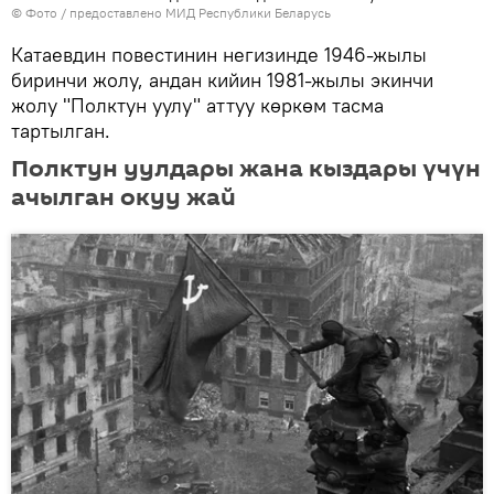
© Фото / предоставлено МИД Республики Беларусь
Катаевдин повестинин негизинде 1946-жылы
биринчи жолу, андан кийин 1981-жылы экинчи
жолу "Полктун уулу" аттуу көркөм тасма
тартылган.
Полктун уулдары жана кыздары үчүн
ачылган окуу жай