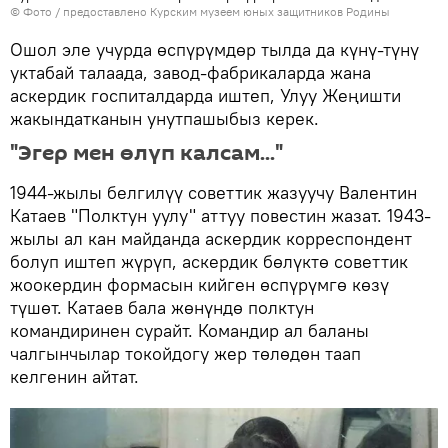
© Фото / предоставлено Курским музеем юных защитников Родины
Ошол эле учурда өспүрүмдөр тылда да күнү-түнү
уктабай талаада, завод-фабрикаларда жана
аскердик госпиталдарда иштеп, Улуу Жеңишти
жакындатканын унутпашыбыз керек.
"Эгер мен өлүп калсам..."
1944-жылы белгилүү советтик жазуучу Валентин
Катаев "Полктун уулу" аттуу повестин жазат. 1943-
жылы ал кан майданда аскердик корреспондент
болуп иштеп жүрүп, аскердик бөлүктө советтик
жоокердин формасын кийген өспүрүмгө көзү
түшөт. Катаев бала жөнүндө полктун
командиринен сурайт. Командир ал баланы
чалгынчылар токойдогу жер төлөдөн таап
келгенин айтат.