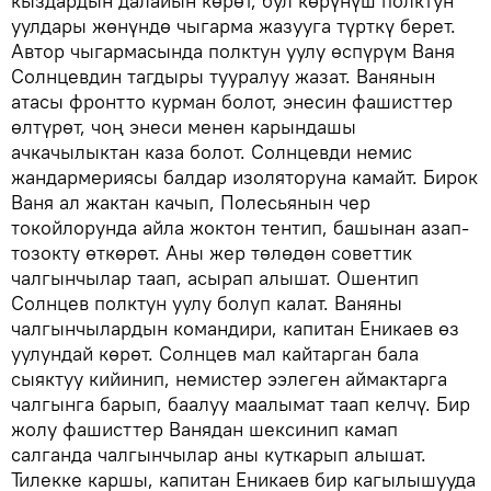
кыздардын далайын көрөт, бул көрүнүш полктун
уулдары жөнүндө чыгарма жазууга түрткү берет.
Автор чыгармасында полктун уулу өспүрүм Ваня
Солнцевдин тагдыры тууралуу жазат. Ванянын
атасы фронтто курман болот, энесин фашисттер
өлтүрөт, чоң энеси менен карындашы
ачкачылыктан каза болот. Солнцевди немис
жандармериясы балдар изоляторуна камайт. Бирок
Ваня ал жактан качып, Полесьянын чер
токойлорунда айла жоктон тентип, башынан азап-
тозокту өткөрөт. Аны жер төлөдөн советтик
чалгынчылар таап, асырап алышат. Ошентип
Солнцев полктун уулу болуп калат. Ваняны
чалгынчылардын командири, капитан Еникаев өз
уулундай көрөт. Солнцев мал кайтарган бала
сыяктуу кийинип, немистер ээлеген аймактарга
чалгынга барып, баалуу маалымат таап келчү. Бир
жолу фашисттер Ванядан шексинип камап
салганда чалгынчылар аны куткарып алышат.
Тилекке каршы, капитан Еникаев бир кагылышууда