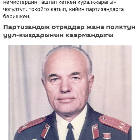
немистердин таштап кеткен курал-жарагын
чогултуп, токойго катып, кийин партизандарга
беришкен.
Партизандык отряддар жана полктун
уул-кыздарынын каармандыгы