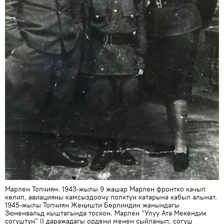
Марлен Топчиян. 1943-жылы 9 жашар Марлен фронтко качып
келип, авиацияны камсыздоочу полктун катарына кабыл алынат.
1945-жылы Топчиян Жеңишти Берлиндин жанындагы
Зюненвальд кыштагында тоскон. Марлен “Улуу Ата Мекендик
согуштун” II даражадагы ордени менен сыйланып, согуш