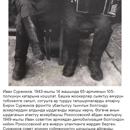
Иван Суржиков. 1943-жылы 14 жашында 65-армиянын 105-
полкунун катарына кошулат. Башка жоокерлер сыяктуу өмүрүн
тобокелге салып, согушта ар түрдүү тапшырмаларды аткарчу.
Бирок Суржиков фронтто убактылуу тынчтык болгондо
аскерлердин алдында ырдаганды жакшы көрчү. Өзгөчө анын
ырдаганын атактуу аскербашчы Рокоссовский абдан жактырчу.
1949-жылы Иван советтик армиядан демобилизация болгондон
кийин Рокоссовский ага өнөрүн улантканга жардам берген.
Суржиков совет элинин сүймөнчүктүү ырчысына айланды.