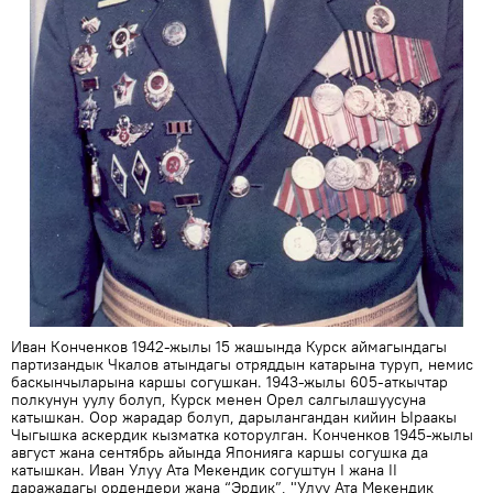
Иван Конченков 1942-жылы 15 жашында Курск аймагындагы
партизандык Чкалов атындагы отряддын катарына туруп, немис
баскынчыларына каршы согушкан. 1943-жылы 605-аткычтар
полкунун уулу болуп, Курск менен Орел салгылашуусуна
катышкан. Оор жарадар болуп, дарылангандан кийин Ыраакы
Чыгышка аскердик кызматка которулган. Конченков 1945-жылы
август жана сентябрь айында Японияга каршы согушка да
катышкан. Иван Улуу Ата Мекендик согуштун I жана II
даражадагы ордендери жана “Эрдик”, "Улуу Ата Мекендик