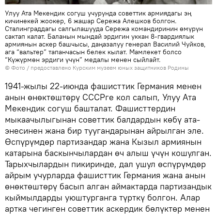
Улуу Ата Мекендик согуш учурунда советтик армиядагы эң
кичинекей жоокер, 6 жашар Сережа Алешков болгон.
Сталинграддагы салгылашууда Сережа командиринин өмүрүн
сактап калат. Баланын мындай эрдигин уккан 8-гвардиялык
армиянын аскер башчысы, даңазалуу генерал Василий Чуйков,
ага “вальтер” тапанчасын белек кылат. Мамлекет болсо
“Күжүрмөн эрдиги үчүн” медалы менен сыйлайт.
© Фото / предоставлено Курским музеем юных защитников Родины
1941-жылы 22-июнда фашисттик Германия менен
анын өнөктөштөрү СССРге кол салып, Улуу Ата
Мекендик согуш башталат. Фашисттердин
мыкаачылыгынан советтик балдардын көбү ата-
энесинен жана бир туугандарынан айрылган эле.
Өспүрүмдөр партизандар жана Кызыл армиянын
катарына баскынчылардан өч алыш үчүн кошулган.
Тарыхчылардын пикиринде, дал ушул өспүрүмдөр
айрым учурларда фашисттик Германия жана анын
өнөктөштөрү басып алган аймактарда партизандык
кыймылдарды уюштурганга түрткү болгон. Алар
артка чегинген советтик аскердик бөлүктөр менен