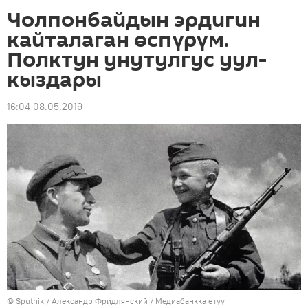
Чолпонбайдын эрдигин
кайталаган өспүрүм.
Полктун унутулгус уул-
кыздары
16:04 08.05.2019
©
Sputnik
/ Александр Фридлянский
/
Медиабанкка өтүү