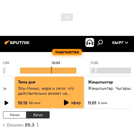
КЫРГ
Кыргызстан
10:00
10:34
11:00
Тема дня
Жаңылыктар
уск
Эль-Ниньо, жара и сели: что
Жаңылыктар. Чыгарылы
действительно влияет на
погоду в Кыргызстане
эфир
10:13
11:01
38 мин
3 мин
Кечээ
Бүгүн
г. Бишкек
89.3