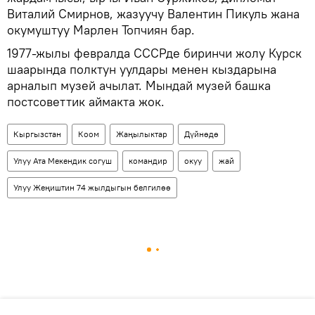
Виталий Смирнов, жазуучу Валентин Пикуль жана
окумуштуу Марлен Топчиян бар.
1977-жылы февралда СССРде биринчи жолу Курск
шаарында полктун уулдары менен кыздарына
арналып музей ачылат. Мындай музей башка
постсоветтик аймакта жок.
Кыргызстан
Коом
Жаңылыктар
Дүйнөдө
Улуу Ата Мекендик согуш
командир
окуу
жай
Улуу Жеңиштин 74 жылдыгын белгилөө