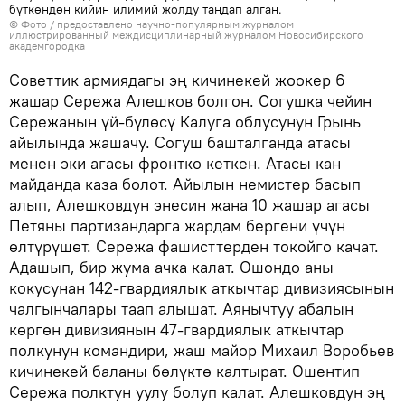
бүткөндөн кийин илимий жолду тандап алган.
© Фото / предоставлено научно-популярным журналом
иллюстрированный междисциплинарный журналом Новосибирского
академгородка
Советтик армиядагы эң кичинекей жоокер 6
жашар Сережа Алешков болгон. Согушка чейин
Сережанын үй-бүлөсү Калуга облусунун Грынь
айылында жашачу. Согуш башталганда атасы
менен эки агасы фронтко кеткен. Атасы кан
майданда каза болот. Айылын немистер басып
алып, Алешковдун энесин жана 10 жашар агасы
Петяны партизандарга жардам бергени үчүн
өлтүрүшөт. Сережа фашисттерден токойго качат.
Адашып, бир жума ачка калат. Ошондо аны
кокусунан 142-гвардиялык аткычтар дивизиясынын
чалгынчалары таап алышат. Аянычтуу абалын
көргөн дивизиянын 47-гвардиялык аткычтар
полкунун командири, жаш майор Михаил Воробьев
кичинекей баланы бөлүктө калтырат. Ошентип
Сережа полктун уулу болуп калат. Алешковдун эң