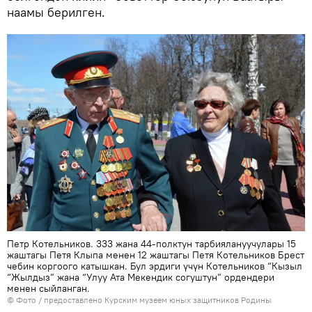
наамы берилген.
Петр Котельников. 333 жана 44-полктун тарбиялануучулары 15
жаштагы Петя Клыпа менен 12 жаштагы Петя Котельников Брест
чебин коргоого катышкан. Бул эрдиги үчүн Котельников “Кызыл
“Жылдыз” жана “Улуу Ата Мекендик согуштун” ордендери
менен сыйланган.
© Фото / предоставлено Курским музеем юных защитников Родины