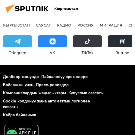
Кыргызстан
КЫРГЫЗСТАН
САЯСАТ
РАДИО
РОССИЯ
МИГРАЦИЯ
СП
Telegram
VK
ТikТоk
Rutube
Долбоор жөнүндө
Пайдалануу эрежелери
Байланыш үчүн
Пресс-релиздер
Компаниялардын жаңылыктары
Купуялык саясаты
Cookie колдонуу жана автоматтык логирлөө
саясаты
Кайра байланыш