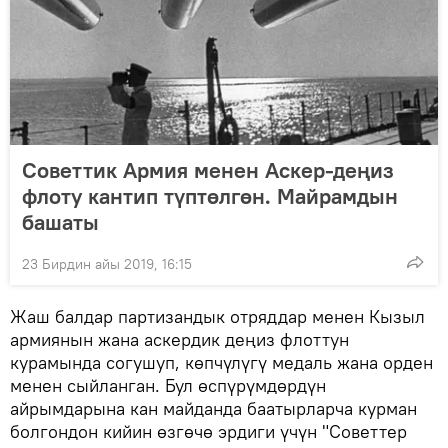
Советтик Армия менен Аскер-деңиз
флоту кантип түптөлгөн. Майрамдын
башаты
23 Бирдин айы 2019, 16:15
Жаш балдар партизандык отряддар менен Кызыл
армиянын жана аскердик деңиз флоттун
курамында согушуп, көпчүлүгү медаль жана орден
менен сыйланган. Бул өспүрүмдөрдүн
айрымдарына кан майданда баатырларча курман
болгондон кийин өзгөчө эрдиги үчүн "Советтер