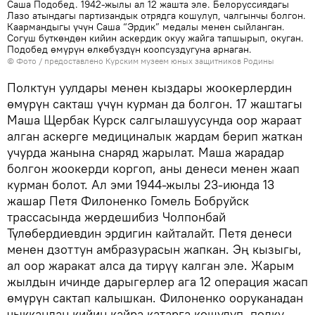
Саша Подобед. 1942-жылы ал 12 жашта эле. Белоруссиядагы
Лазо атындагы партизандык отрядга кошулуп, чалгынчы болгон.
Каармандыгы үчүн Саша “Эрдик” медалы менен сыйланган.
Согуш бүткөндөн кийин аскердик окуу жайга тапшырып, окуган.
Подобед өмүрүн өлкөбүздүн коопсуздугуна арнаган.
© Фото / предоставлено Курским музеем юных защитников Родины
Полктун уулдары менен кыздары жоокерлердин
өмүрүн сакташ үчүн курман да болгон. 17 жаштагы
Маша Щербак Курск салгылашуусунда оор жараат
алган аскерге медициналык жардам берип жаткан
учурда жанына снаряд жарылат. Маша жарадар
болгон жоокерди коргоп, аны денеси менен жаап
курман болот. Ал эми 1944-жылы 23-июнда 13
жашар Петя Филоненко Гомель Бобруйск
трассасында жердешибиз Чолпонбай
Түлөбердиевдин эрдигин кайталайт. Петя денеси
менен дзоттун амбразурасын жапкан. Эң кызыгы,
ал оор жаракат алса да тирүү калган эле. Жарым
жылдын ичинде дарыгерлер ага 12 операция жасап
өмүрүн сактап калышкан. Филоненко ооруканадан
чыккандан кийин кайра катарга кошулуп, полку