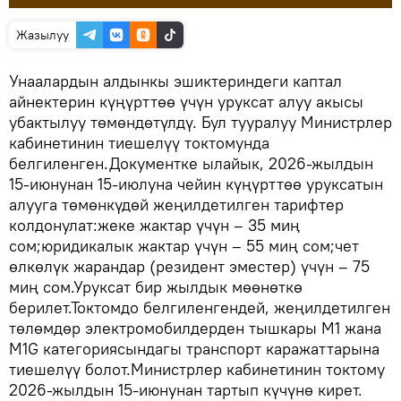
Жазылуу
Унаалардын алдынкы эшиктериндеги каптал
айнектерин күңүрттөө үчүн уруксат алуу акысы
убактылуу төмөндөтүлдү. Бул тууралуу Министрлер
кабинетинин тиешелүү токтомунда
белгиленген.Документке ылайык, 2026-жылдын
15-июнунан 15-июлуна чейин күңүрттөө уруксатын
алууга төмөнкүдөй жеңилдетилген тарифтер
колдонулат:жеке жактар үчүн – 35 миң
сом;юридикалык жактар үчүн – 55 миң сом;чет
өлкөлүк жарандар (резидент эместер) үчүн – 75
миң сом.Уруксат бир жылдык мөөнөткө
берилет.Токтомдо белгиленгендей, жеңилдетилген
төлөмдөр электромобилдерден тышкары M1 жана
M1G категориясындагы транспорт каражаттарына
тиешелүү болот.Министрлер кабинетинин токтому
2026-жылдын 15-июнунан тартып күчүнө кирет.