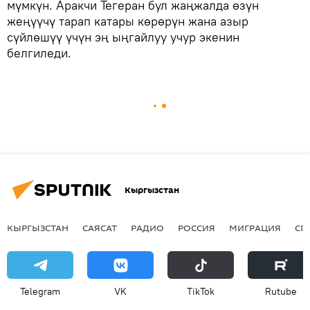
мүмкүн. Аракчи Тегеран бул жаңжалда өзүн
жеңүүчү тарап катары көрөрүн жана азыр
сүйлөшүү үчүн эң ыңгайлуу учур экенин
белгиледи.
Кыргызстан
КЫРГЫЗСТАН
САЯСАТ
РАДИО
РОССИЯ
МИГРАЦИЯ
СП
Telegram
VK
ТikТоk
Rutube