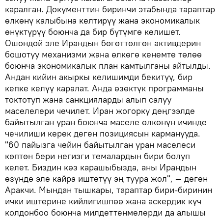
каралган. Документтин биринчи этабында тараптар
өлкөнү калыбына келтирүү жана экономикалык
өнүктүрүү боюнча да бир бүтүмгө келишет.
Ошондой эле Ирандын бөгөттөлгөн активдерин
бошотуу механизми жана өлкөгө кенемте төлөө
боюнча экономикалык план камтылганы айтылды.
Андан кийин акыркы келишимди бекитүү, бир
кепке келүү каралат. Анда өзөктүк программаны
токтотуп жана санкцияларды алып салуу
маселелери чечилет. Иран жогорку деңгээлде
байытылган уран боюнча маселе өлкөнүн ичинде
чечилиши керек деген позициясын карманууда.
"60 пайызга чейин байытылган уран маселеси
көптөн бери негизги темалардын бири болуп
келет. Биздин көз карашыбызда, аны Ирандын
өзүндө эле кайра иштетүү эң туура жол", — деген
Аракчи. Мындан тышкары, тараптар бири-биринин
ички иштерине кийлигишпөө жана аскердик күч
колдонбоо боюнча милдеттенмелерди да алышы