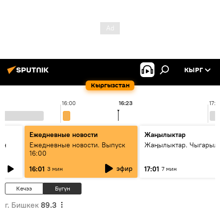
КЫРГ
Кыргызстан
16:00
16:23
17:0
Ежедневные новости
Жаңылыктар
ан
Ежедневные новости. Выпуск
Жаңылыктар. Чыгарыл
16:00
эфир
16:01
17:01
3 мин
7 мин
Кечээ
Бүгүн
г. Бишкек
89.3