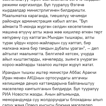
режими киргизилди. Бул тууралуу Өзгөчө
кырдаалдар министрлигинен билдиришти.
Маалыматка караганда, тиешелүү чечимди
райондук администрация кабыл алган. "Бул
аймакта 11-июнда жүргөн селдин кесепетинен
машина өтүүчү алты жана жөө кишилер өткөн төрт
көпүрөнү суу каптаган.Мындан тышкары, алты
турак үйдүн короо-жайларын суу каптап, бир
малкана жана бир тамдын дубалы ураган", — деп
айтылат маалыматта. Белгилей кетсек, учурда
айыл кыштактарды, көчөлөрдү, зыянга учураган
короо-жайларды тазалоо иштери жүрүп жатат.
Ирандын тышкы иштер министри Аббас Аракчи
Иран менен АКШнын ортосундагы алгачкы
келишимде деңиз каттамдарына байланыштуу
маселелер камтылганын билдирди. Бул тууралуу
РИА Новости жазды. Анын айтымында,
меморандумда суу жолдорундагы блокаданы алып
салуу жана Ормуз кысыгы боюнча маселелер