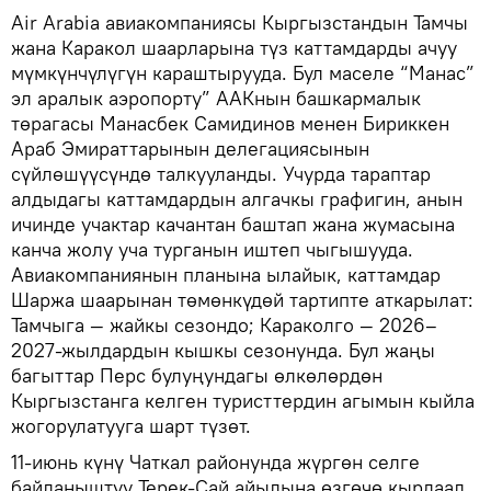
Air Arabia авиакомпаниясы Кыргызстандын Тамчы
жана Каракол шаарларына түз каттамдарды ачуу
мүмкүнчүлүгүн караштырууда. Бул маселе “Манас”
эл аралык аэропорту” ААКнын башкармалык
төрагасы Манасбек Самидинов менен Бириккен
Араб Эмираттарынын делегациясынын
сүйлөшүүсүндө талкууланды. Учурда тараптар
алдыдагы каттамдардын алгачкы графигин, анын
ичинде учактар качантан баштап жана жумасына
канча жолу уча турганын иштеп чыгышууда.
Авиакомпаниянын планына ылайык, каттамдар
Шаржа шаарынан төмөнкүдөй тартипте аткарылат:
Тамчыга — жайкы сезондо; Караколго — 2026–
2027-жылдардын кышкы сезонунда. Бул жаңы
багыттар Перс булуңундагы өлкөлөрдөн
Кыргызстанга келген туристтердин агымын кыйла
жогорулатууга шарт түзөт.
11-июнь күнү Чаткал районунда жүргөн селге
байланыштуу Терек-Сай айылына өзгөчө кырдаал