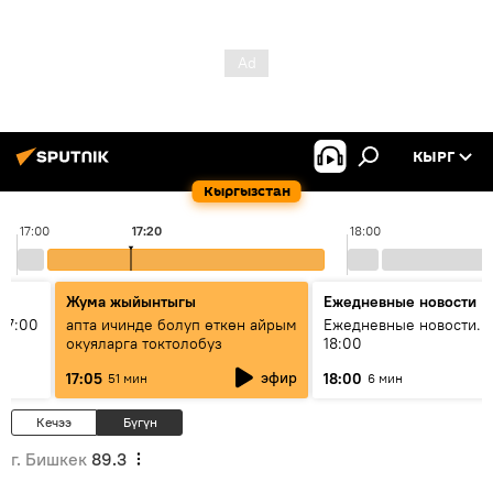
КЫРГ
Кыргызстан
17:00
17:20
18:00
Жума жыйынтыгы
Ежедневные новости
17:00
апта ичинде болуп өткөн айрым
Ежедневные новости. 
окуяларга токтолобуз
18:00
эфир
17:05
18:00
51 мин
6 мин
Кечээ
Бүгүн
г. Бишкек
89.3