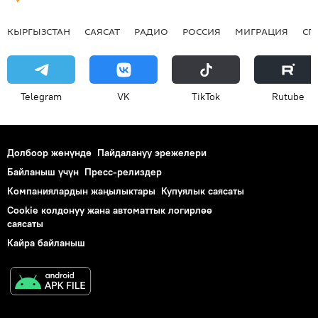
КЫРГЫЗСТАН
САЯСАТ
РАДИО
РОССИЯ
МИГРАЦИЯ
СП
Telegram
VK
ТikТоk
Rutube
Долбоор жөнүндө
Пайдалануу эрежелери
Байланыш үчүн
Пресс-релиздер
Компаниялардын жаңылыктары
Купуялык саясаты
Cookie колдонуу жана автоматтык логирлөө
саясаты
Кайра байланыш