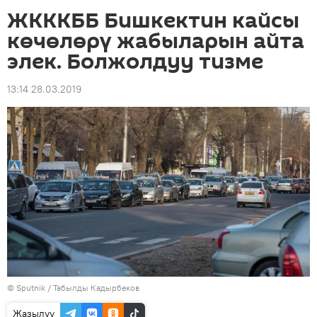
ЖКККББ Бишкектин кайсы
көчөлөрү жабыларын айта
элек. Болжолдуу тизме
13:14 28.03.2019
©
Sputnik / Табылды Кадырбеков
Жазылуу