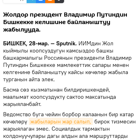
Жолдор президент Владимир Путиндин
Бишкекке келишине байланыштуу
жабылууда.
БИШКЕК, 28-мар. — Sputnik.
ИИМдин Жол
кыймылы коопсуздугун камсыздоо башкы
башкармалыгы Россиянын президенти Владимир
Путиндин Бишкекке мамлекеттик сапары менен
келгенине байланыштуу кайсы көчөлөр жабыла
турганын айта элек.
Басма сөз кызматынан билдиришкендей,
маалымат коопсуздукту сактоо максатында
жарыяланбайт.
Ведомство буга чейин борбор калаанын бир катар
көчөлөрү
жабыларын жар салып,
бирок тизмесин
жарыялаган эмес. Социалдык тармактын
колдонуучулары дагы алдын ала маршруттарды