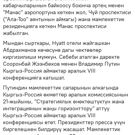
кабарчыларынын байкоосу боюнча эртең менен
"Манас" аэропортуна кеткен жол, Чүй проспектиси
("Ала-Тоо" аянтынын аймагы) жана мамлекеттик
резиденцияга кеткен Манас проспектиси
жабылган.
Мындан сырткары, Hyatt отели жайгашкан
Абдрахманов көчөсүнө дагы чектөөлөр
киргизилиши мүмкүн. Себеби аталган даректе
Сооронбай Жээнбеков менен Владимир Путин
Кыргыз-Россия аймактар аралык VIII
конференцияга катышат.
Путиндин мамлекеттик сапарынын алкагында
Кыргыз-Россия өкмөттөр аралык комиссиясынын
21-жыйыны, "Стратегиялык өнөктөштүктүн жана
интеграциянын жаңы горизонттору" аттуу
Кыргыз-Россия аймактар аралык VIII
конференциясы өтөт. Президенттер пресса үчүн
биргелешкен билдирүү жасашат. Мамлекеттик