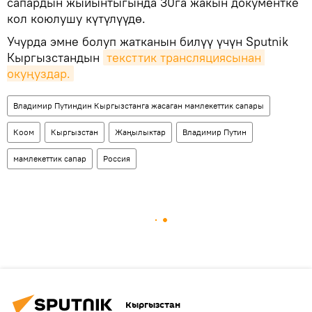
сапардын жыйынтыгында 30га жакын документке
кол коюлушу күтүлүүдө.
Учурда эмне болуп жатканын билүү үчүн Sputnik
Кыргызстандын
тексттик трансляциясынан 
окуңуздар.
Владимир Путиндин Кыргызстанга жасаган мамлекеттик сапары
Коом
Кыргызстан
Жаңылыктар
Владимир Путин
мамлекеттик сапар
Россия
Кыргызстан