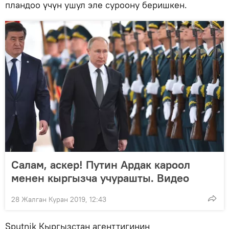
пландоо үчүн ушул эле суроону беришкен.
Салам, аскер! Путин Ардак кароол
менен кыргызча учурашты. Видео
28 Жалган Куран 2019, 12:43
Sputnik Кыргызстан агенттигинин