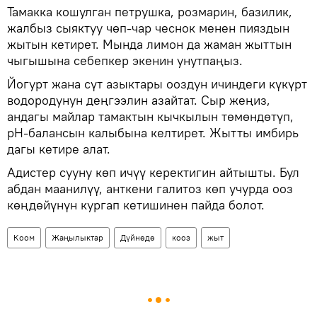
Тамакка кошулган петрушка, розмарин, базилик,
жалбыз сыяктуу чөп-чар чеснок менен пияздын
жытын кетирет. Мында лимон да жаман жыттын
чыгышына себепкер экенин унутпаңыз.
Йогурт жана сүт азыктары ооздун ичиндеги күкүрт
водородунун деңгээлин азайтат. Сыр жеңиз,
андагы майлар тамактын кычкылын төмөндөтүп,
рН-балансын калыбына келтирет. Жытты имбирь
дагы кетире алат.
Адистер сууну көп ичүү керектигин айтышты. Бул
абдан маанилүү, анткени галитоз көп учурда ооз
көңдөйүнүн кургап кетишинен пайда болот.
Коом
Жаңылыктар
Дүйнөдө
кооз
жыт