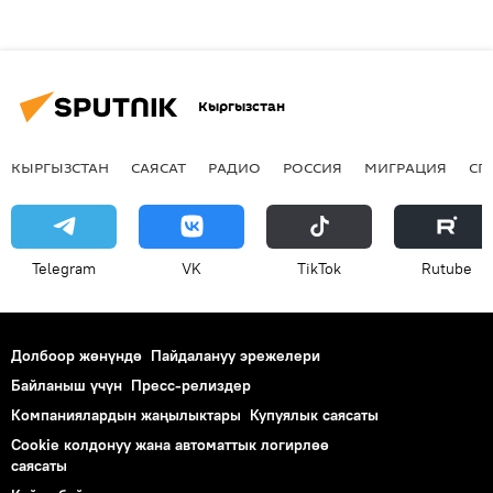
Кыргызстан
КЫРГЫЗСТАН
САЯСАТ
РАДИО
РОССИЯ
МИГРАЦИЯ
СП
Telegram
VK
ТikТоk
Rutube
Долбоор жөнүндө
Пайдалануу эрежелери
Байланыш үчүн
Пресс-релиздер
Компаниялардын жаңылыктары
Купуялык саясаты
Cookie колдонуу жана автоматтык логирлөө
саясаты