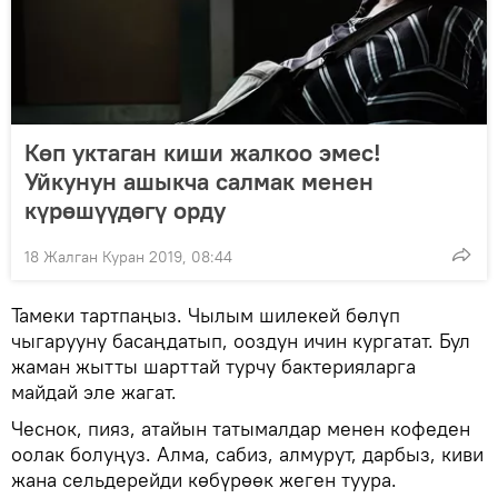
Көп уктаган киши жалкоо эмес!
Уйкунун ашыкча салмак менен
күрөшүүдөгү орду
18 Жалган Куран 2019, 08:44
Тамеки тартпаңыз. Чылым шилекей бөлүп
чыгарууну басаңдатып, ооздун ичин кургатат. Бул
жаман жытты шарттай турчу бактерияларга
майдай эле жагат.
Чеснок, пияз, атайын татымалдар менен кофеден
оолак болуңуз. Алма, сабиз, алмурут, дарбыз, киви
жана сельдерейди көбүрөөк жеген туура.