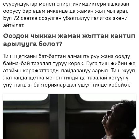
суусундуктар менен спирт ичимдиктери ашказан
оорусу бар адам ичкенде да жаман жыт чыгарат.
Бул 72 саатка созулган убактылуу галитоз экени
айтылат.
Ооздон чыккан жаман жыттан кантип
арылууга болот?
Тиш щетканы бат-баттан алмаштыруу жана оозду
байма-бай тазалап туруу керек. Буга тиш жибин же
атайын каражаттарды пайдалануу зарыл. Тиш жууп
жатканда щетка менен тилди да тазалай кетүүнү
унутпаңыз, бактериялар дал ушул тилде көбөйөт.