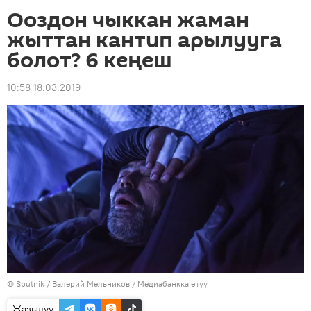
Ооздон чыккан жаман
жыттан кантип арылууга
болот? 6 кеңеш
10:58 18.03.2019
©
Sputnik
/ Валерий Мельников
/
Медиабанкка өтүү
Жазылуу