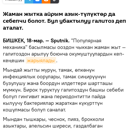
Жаман жытка айрым азык-түлүктөр да
себепчи болот. Бул убактылуу галитоз деп
аталат.
БИШКЕК, 18-мар. — Sputnik.
"Популярная
механика" басылмасы ооздон чыккан жаман жыт —
галитоздон арылуу боюнча окумуштуулардын кеп-
кеңешин
жарыялады
.
Мындай жытты мурун, тамак, өпкөнүн
инфекциялык оорулары, тамак сиңирүүнүн
бузулушу жана боордун илдеттери шартташы
мүмкүн. Бирок туруктуу галитоздун башкы себеби
болуп гингивит жана периодонтитти пайда
кылуучу бактериялар жараткан күкүрттүн
кошулмасы болуп саналат.
Мындан тышкары, чеснок, пияз, брокколи
азыктары, апельсин ширеси, газдалбаган