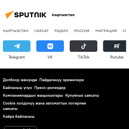
Кыргызстан
КЫРГЫЗСТАН
САЯСАТ
РАДИО
РОССИЯ
МИГРАЦИЯ
СП
Telegram
VK
ТikТоk
Rutube
Долбоор жөнүндө
Пайдалануу эрежелери
Байланыш үчүн
Пресс-релиздер
Компаниялардын жаңылыктары
Купуялык саясаты
Cookie колдонуу жана автоматтык логирлөө
саясаты
Кайра байланыш