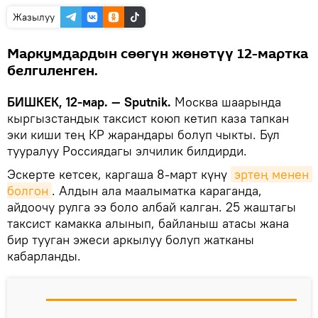
Жазылуу
Маркумдардын сөөгүн жөнөтүү 12-мартка
белгиленген.
БИШКЕК, 12-мар. — Sputnik.
Москва шаарында
кыргызстандык таксист коюп кетип каза тапкан
эки киши тең КР жарандары болуп чыкты. Бул
тууралуу Россиядагы элчилик билдирди.
Эскерте кетсек, каргаша 8-март күнү
эртең менен 
болгон
. Алдын ала маалыматка караганда,
айдоочу рулга ээ боло албай калган. 25 жаштагы
таксист камакка алынып, байланыш атасы жана
бир тууган эжеси аркылуу болуп жатканы
кабарланды.