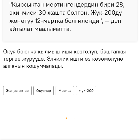
"Кырсыктан мертингендердин бири 28,
экинчиси 30 жашта болгон. Жүк-200дү
жөнөтүү 12-мартка белгиленди", — деп
айтылат маалыматта.
Окуя боюнча кылмыш иши козголуп, баштапкы
тергөө жүрүүдө. Элчилик ишти өз көзөмөлүнө
алганын кошумчалады.
Жаңылыктар
Окуялар
Москва
жүк-200