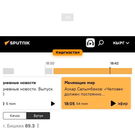
КЫРГ
Кыргызстан
18:00
18:42
едневные новости
Меняющие мир
едневные новости. Выпуск
Аскар Салымбеков: «Человек
:00
должен постоянно
совершенствоваться»
эфир
:00
18:05
5 мин
54 мин
Кечээ
Бүгүн
г. Бишкек
89.3