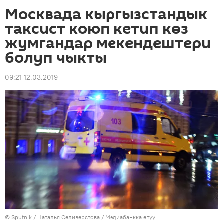
Москвада кыргызстандык
таксист коюп кетип көз
жумгандар мекендештери
болуп чыкты
09:21 12.03.2019
©
Sputnik
/ Наталья Селиверстова
/
Медиабанкка өтүү