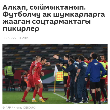
Алкап, сыймыктанып.
Футболчу ак шумкарларга
жааган соцтармактагы
пикирлер
03:56 22.01.2019
©
AFP
/ Khaled DESOUKI