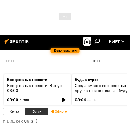
КЫРГ
Кыргызстан
00:00
01:00
Ежедневные новости
Будь в курсе
Ежедневные новости. Выпуск
Среда вместо воскресенья и
08:00
другие новшества: как будут
проходить выборы в КР?
08:00
08:04
4 мин
38 мин
Кечээ
Бүгүн
Эфирге
г. Бишкек
89.3