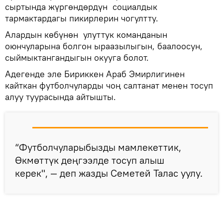
сыртында жүргөндөрдүн социалдык
тармактардагы пикирлерин чогултту.
Алардын көбүнөн улуттук команданын
оюнчуларына болгон ыраазылыгын, баалоосун,
сыймыктангандыгын окууга болот.
Адегенде эле Бириккен Араб Эмирлигинен
кайткан футболчуларды чоң салтанат менен тосуп
алуу туурасында айтышты.
“Футболчуларыбызды мамлекеттик,
Өкмөттүк деңгээлде тосуп алыш
керек", — деп жазды Семетей Талас уулу.