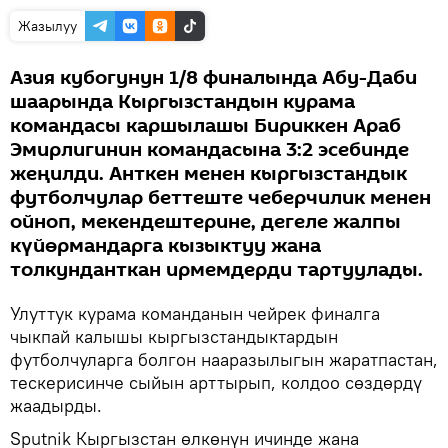
Жазылуу
Азия кубогунун 1/8 финалында Абу-Даби
шаарында Кыргызстандын курама
командасы каршылашы Бириккен Араб
Эмирлигинин командасына 3:2 эсебинде
жеңилди. Анткен менен кыргызстандык
футболчулар беттеште чеберчилик менен
ойноп, мекендештерине, дегеле жалпы
күйөрмандарга кызыктуу жана
толкунданткан ирмемдерди тартуулады.
Улуттук курама команданын чейрек финалга
чыкпай калышы кыргызстандыктардын
футболчуларга болгон нааразылыгын жаратпастан,
тескерисинче сыйын арттырып, колдоо сөздөрдү
жаадырды.
Sputnik Кыргызстан өлкөнүн ичинде жана