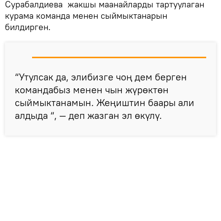
Сурабалдиева жакшы маанайларды тартуулаган
курама команда менен сыймыктанарын
билдирген.
“Утулсак да, элибизге чоң дем берген
командабыз менен чын жүрөктөн
сыймыктанамын. Жеңиштин баары али
алдыда “, — деп жазган эл өкүлү.