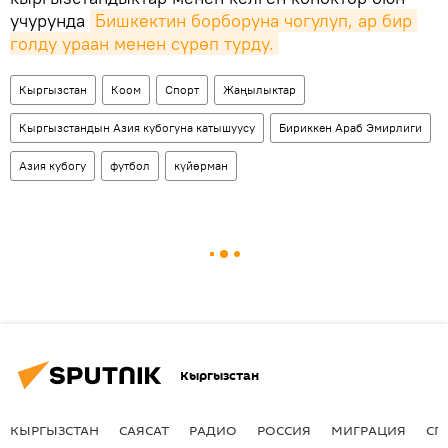
учурунда
Бишкектин борборуна чогулуп, ар бир 
голду ураан менен сүрөп турду.
Кыргызстан
Коом
Спорт
Жаңылыктар
Кыргызстандын Азия кубогуна катышуусу
Бириккен Араб Эмирлиги
Азия кубогу
футбол
күйөрман
Кыргызстан
КЫРГЫЗСТАН
САЯСАТ
РАДИО
РОССИЯ
МИГРАЦИЯ
СП