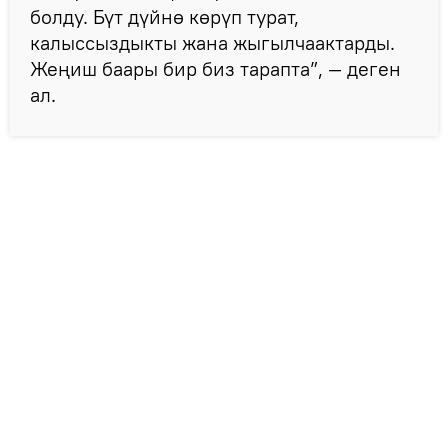
болду. Бүт дүйнө көрүп турат,
калыссыздыкты жана жыгылчаактарды.
Жеңиш баары бир биз тарапта”, — деген
ал.