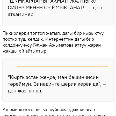
“ШУМКАРЛАР ЫРАХМАТ! ЖАЛПЫ ЭЛ
СИЛЕР МЕНЕН СЫЙМЫКТАНАТ!” — деген
аткаминер.
Пикирлерди топтоп жатып, дагы бир кызыктуу
постко туш келдик. Интернеттин дагы бир
колдонуучусу Гүлжан Ажыматова аттуу жаран
жакшы ой айтыптыр.
“Кыргызстан жеңсе, мен бешинчисин
төрөймүн. Зинадинге шерик керек да”, —
деп жазган ал.
Ал эми көчөгө чыгып күйөрмандык кылган
кыргызстандыктар менен келген коноктор оюн