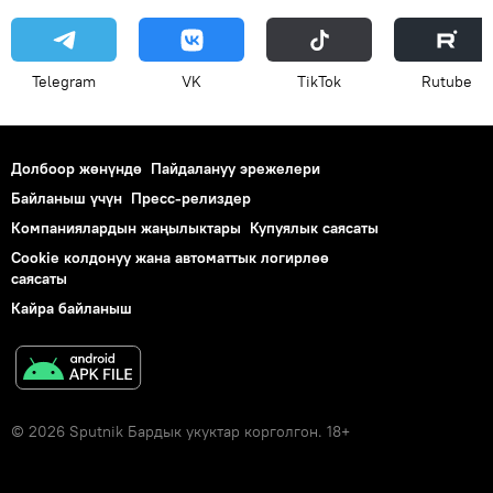
Telegram
VK
ТikТоk
Rutube
Долбоор жөнүндө
Пайдалануу эрежелери
Байланыш үчүн
Пресс-релиздер
Компаниялардын жаңылыктары
Купуялык саясаты
Cookie колдонуу жана автоматтык логирлөө
саясаты
Кайра байланыш
© 2026 Sputnik Бардык укуктар корголгон. 18+