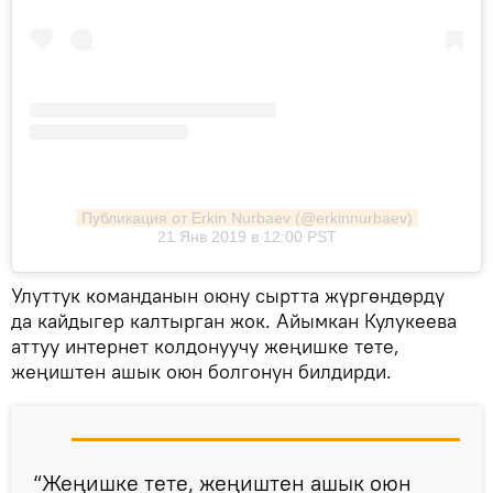
Публикация от Erkin Nurbaev (@erkinnurbaev)
21 Янв 2019 в 12:00 PST
Улуттук команданын оюну сыртта жүргөндөрдү
да кайдыгер калтырган жок. Айымкан Кулукеева
аттуу интернет колдонуучу жеңишке тете,
жеңиштен ашык оюн болгонун билдирди.
“Жеңишке тете, жеңиштен ашык оюн