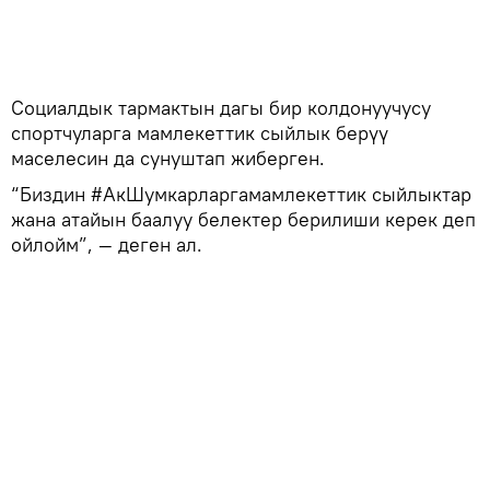
Социалдык тармактын дагы бир колдонуучусу
спортчуларга мамлекеттик сыйлык берүү
маселесин да сунуштап жиберген.
“Биздин #АкШумкарларгамамлекеттик сыйлыктар
жана атайын баалуу белектер берилиши керек деп
ойлойм”, — деген ал.