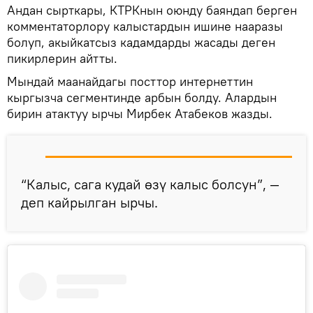
Андан сырткары, КТРКнын оюнду баяндап берген
комментаторлору калыстардын ишине нааразы
болуп, акыйкатсыз кадамдарды жасады деген
пикирлерин айтты.
Мындай маанайдагы посттор интернеттин
кыргызча сегментинде арбын болду. Алардын
бирин атактуу ырчы Мирбек Атабеков жазды.
“Калыс, сага кудай өзү калыс болсун”, —
деп кайрылган ырчы.