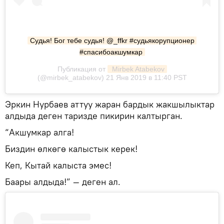
Судья! Бог тебе судья! @_ffkr #судьякорупционер 
#спасибоакшумкар
Публикация от
 Mirbek Atabekov
(@mirbek_atabekov) 21 Янв 2019 в 11:40 PST
Эркин Нурбаев аттуу жаран бардык жакшылыктар
алдыда деген таризде пикирин калтырган.
“Акшумкар алга!
Биздин өлкөгө калыстык керек!
Кеп, Кытай калыста эмес!
Баары алдыда!” — деген ал.