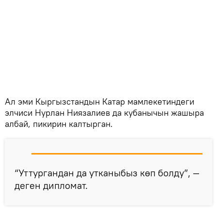
Ал эми Кыргызстандын Катар мамлекетиндеги
элчиси Нурлан Ниязалиев да кубанычын жашыра
албай, пикирин калтырган.
“Уттургандан да утканыбыз көп болду”, —
деген дипломат.