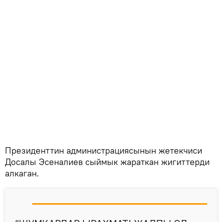
Президенттин администрациясынын жетекчиси
Досалы Эсеналиев сыймык жараткан жигиттерди
алкаган.