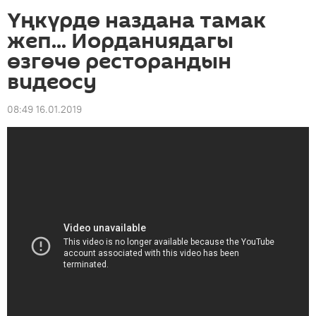
Үңкүрдө наздана тамак
жеп... Иорданиядагы
өзгөчө ресторандын
видеосу
08:49 16.01.2019