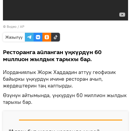
© Видео / AP
Жазылуу
Ресторанга айланган үңкүрдүн 60
миллион жылдык тарыхы бар.
Иорданиялык Жорж Хаддадин аттуу геофизик
байыркы үңкүрдүн ичине ресторан ачып,
жердештерин таң калтырды.
Өзүнүн айтымында, үңкүрдүн 60 миллион жылдык
тарыхы бар.