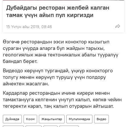
Дубайдагы ресторан желбей калган
тамак үчүн айып пул киргизди
15 Үчтүн айы 2019, 08:46
Өзгөчө ресторандын ээси коноктор кызыгып
сураган учурда аларга бул жайдын тарыхы,
геологиялык жана тектоникалык абалы тууралуу
баяндап берет.
Видеодо көрүнүп тургандай, үңкүр конокторго
толугу менен көрүнүп турушу үчүн полдору
айнектен жасалган.
Кардарлар ресторандын ичине кирери менен
тамактанууга келгенин унутуп калып, көпкө чейин
тегеректи карап, таң калып отурарын айтышат.
Дүйнөдө
Коом
Жаңылыктар
Мультимедиа
Видео