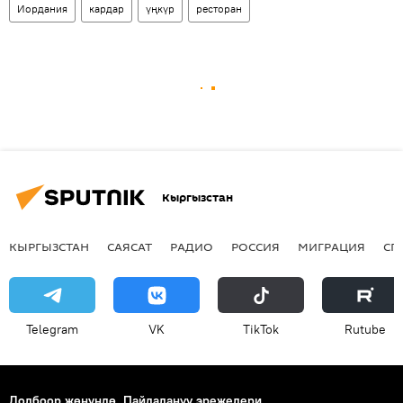
Иордания
кардар
үңкүр
ресторан
Кыргызстан
КЫРГЫЗСТАН
САЯСАТ
РАДИО
РОССИЯ
МИГРАЦИЯ
СП
Telegram
VK
ТikТоk
Rutube
Долбоор жөнүндө
Пайдалануу эрежелери