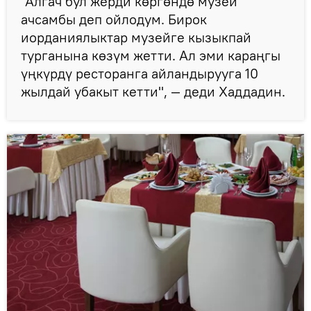
"Алгач бул жерди көргөндө музей
ачсамбы деп ойлодум. Бирок
иорданиялыктар музейге кызыкпай
турганына көзүм жетти. Ал эми караңгы
үңкүрдү ресторанга айландырууга 10
жылдай убакыт кетти", — деди Хаддадин.