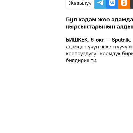
Жазылуу
Бул кадам жөө адамд
кырсыктарынын алдын
БИШКЕК, 6-окт. — Sputnik.
адамдар үчүн эскертүүчү ж
коопсуздугу" коомдук би
билдиришти.