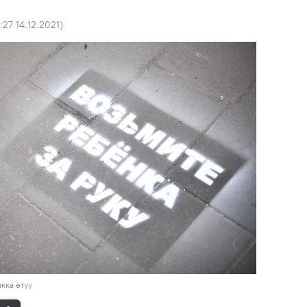
:27 14.12.2021
)
кка өтүү