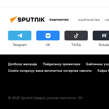
Кыргызстан
КЫРГЫЗСТАН
СА
Telegram
VK
ТikТоk
Rutub
Долбоор жөнүндө
Пайдалануу эрежелери
Байланыш үчү
Cookie колдонуу жана автоматтык логирлөө саясаты
Кайра
© 2026 Sputnik Бардык укуктар корголгон. 18+