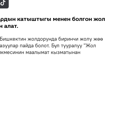
ардын катыштыгы менен болгон жол
 алат.
Бишкектин жолдорунда биринчи жолу жөө
азуулар пайда болот. Бул тууралуу "Жол
рикмесинин маалымат кызматынан