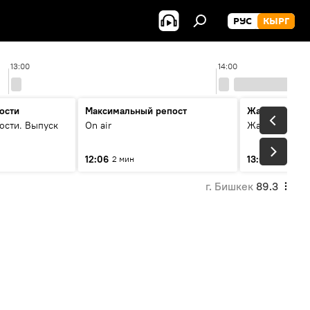
РУС
КЫРГ
13:00
14:00
ости
Максимальный репост
Жаңылыктар
ости. Выпуск
On air
Жаңылыктар.
12:06
13:01
2 мин
3 мин
г. Бишкек
89.3