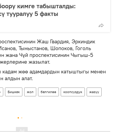
боору кимге табышталды:
ү тууралуу 5 факты
роспектисинин Жаш Гвардия, Эркиндик
Исанов, Тыныстанов, Шопоков, Гоголь
ен жана Чүй проспектисинин Чыгыш-5
 жерлерине жазылат.
ул кадам жөө адамдардын катыштыгы менен
 алдын алат.
р
Бишкек
жол
белгилөө
коопсуздук
жазуу