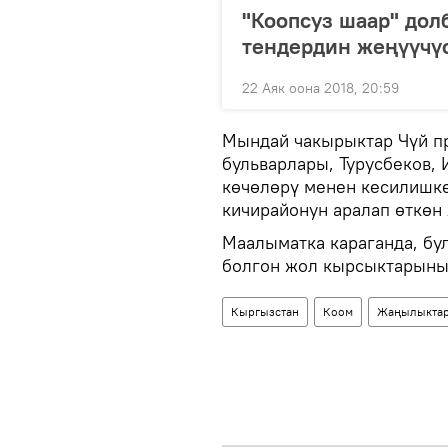
"Коопсуз шаар" дол
тендердин жеңүүчүс
22 Аяк оона 2018, 20:59
Мындай чакырыктар Чүй п
бульварлары, Турусбеков, 
көчөлөрү менен кесилишк
кичирайонун аралап өткөн
Маалыматка караганда, б
болгон жол кырсыктарынын
Кыргызстан
Коом
Жаңылыкта