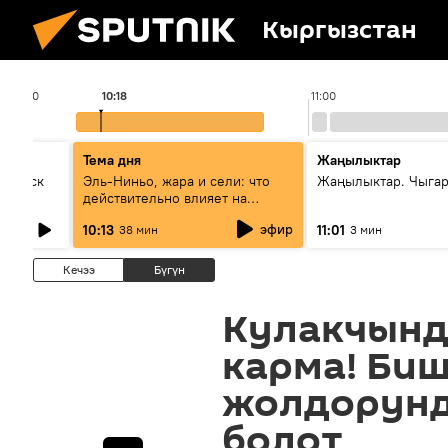
Кыргызстан
10:00
10:18
11:00
Тема дня
Жаңылыктар
Выпуск
Эль-Ниньо, жара и сели: что
Жаңылыктар. Чыгар
действительно влияет на
погоду в Кыргызстане
эфир
10:13
11:01
38 мин
3 мин
Кечээ
Бүгүн
Кулакчынд
карма! Би
жолдорунд
болот