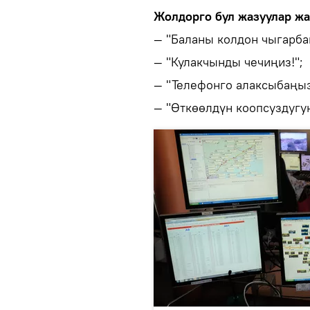
Жолдорго бул жазуулар жа
— "Баланы колдон чыгарба
— "Кулакчынды чечиңиз!";
— "Телефонго алаксыбаңыз
— "Өткөөлдүн коопсуздугу