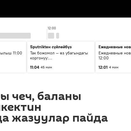
12:00
Sputnikteн сүйлөйбүз
Ежедневные нов
ылыш 11:00
Так божомол — өз убагындагы
Ежедневные нов
коргонуу:
12:00
гидрометеорологиялык кызмат
11:04
12:01
45 мин
4 мин
кантип өркүндөтүлүүдө
ы чеч, баланы
шкектин
а жазуулар пайда