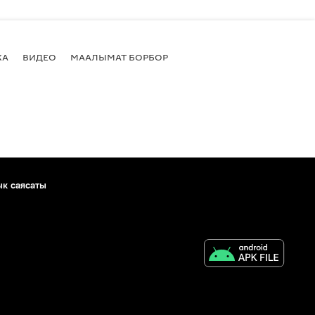
КА
ВИДЕО
МААЛЫМАТ БОРБОР
ык саясаты