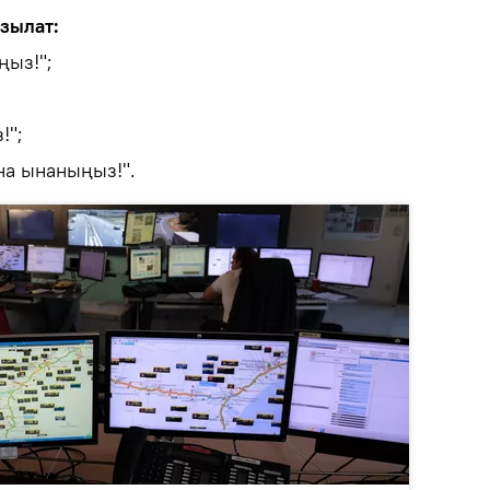
зылат:
ңыз!";
!";
на ынаныңыз!".