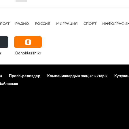
ЯСАТ
РАДИО
РОССИЯ
МИГРАЦИЯ
СПОРТ
ИНФОГРАФИ
e
Odnoklassniki
н
Пресс-релиздер
Компаниялардын жаңылыктары
Купуял
 байланыш