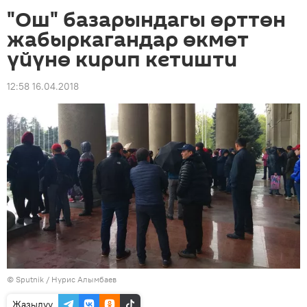
"Ош" базарындагы өрттөн
жабыркагандар өкмөт
үйүнө кирип кетишти
12:58 16.04.2018
©
Sputnik
/ Нурис Алымбаев
Жазылуу