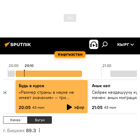
КЫРГ
Кыргызстан
20:00
20:10
21:00
Будь в курсе
Ачык кеп
уск
«Размер страны в науке не
Сейрек кездешүүчү ку
имеет значения» — три
менен: анын миграция
эксперта о сотрудничестве
жолу эмнеден кабар б
эфир
20:05
21:05
43 мин
43 мин
России и Кыргызстана в
образовании и исследованиях
Кечээ
Бүгүн
г. Бишкек
89.3