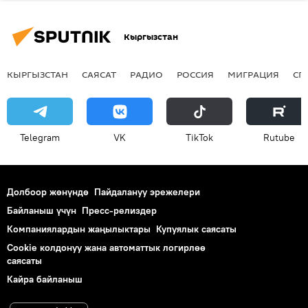
Кыргызстан
КЫРГЫЗСТАН
САЯСАТ
РАДИО
РОССИЯ
МИГРАЦИЯ
СП
Telegram
VK
ТikТоk
Rutube
Долбоор жөнүндө
Пайдалануу эрежелери
Байланыш үчүн
Пресс-релиздер
Компаниялардын жаңылыктары
Купуялык саясаты
Cookie колдонуу жана автоматтык логирлөө
саясаты
Кайра байланыш