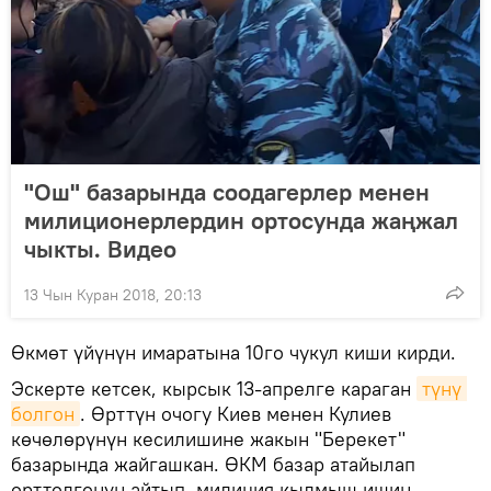
"Ош" базарында соодагерлер менен
милиционерлердин ортосунда жаңжал
чыкты. Видео
13 Чын Куран 2018, 20:13
Өкмөт үйүнүн имаратына 10го чукул киши кирди.
Эскерте кетсек, кырсык 13-апрелге караган
түнү 
болгон
. Өрттүн очогу Киев менен Кулиев
көчөлөрүнүн кесилишине жакын "Берекет"
базарында жайгашкан. ӨКМ базар атайылап
өрттөлгөнүн айтып, милиция кылмыш ишин