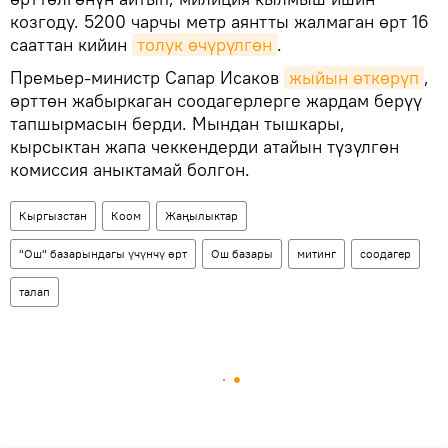
козгоду. 5200 чарчы метр аянтты жалмаган өрт 16
сааттан кийин
толук өчүрүлгөн
.
Премьер-министр Сапар Исаков
жыйын өткөрүп
,
өрттөн жабыркаган соодагерлерге жардам берүү
тапшырмасын берди. Мындан тышкары,
кырсыктан жапа чеккендерди атайын түзүлгөн
комиссия аныктамай болгон.
Кыргызстан
Коом
Жаңылыктар
"Ош" базарындагы үчүнчү өрт
Ош базары
митинг
соодагер
талап