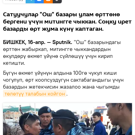
Сатуучулар "Ош" базары улам өрттөнө
бергени үчүн митингге чыккан. Соңку ирет
базарды өрт жума күнү каптаган.
БИШКЕК, 16-апр. — Sputnik.
"Ош" базарындагы
өрттөн жабыркап, митингге чыккандардын
өкүлдөрү өкмөт үйүнө сүйлөшүү үчүн кирип
кетишти.
Бүгүн өкмөт үйүнүн алдына 100гө чукул киши
чогулуп, өрт коопсуздугун сактабагандыгы үчүн
базардын жетекчисин жазалоо жана чыгымды
төлөтүү талабын койгон
.