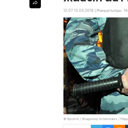
12:07 13.03.2018
(Жаңыртылды:
14
©
Sputnik
/ Владимир Астапкович
/
Меди