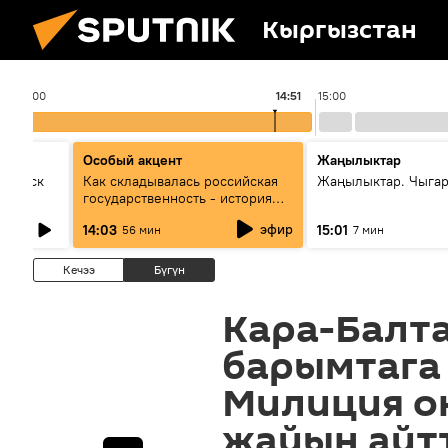
Кыргызстан
14:00
14:51
15:00
Особый акцент
Жаңылыктар
Выпуск
Как складывалась российская
Жаңылыктар. Чыга
государственность - история
России и геополитика Евразии
эфир
14:03
15:01
56 мин
7 мин
глазами аналитиков
Кечээ
Бүгүн
Кара-Балт
барымтага
Милиция о
жайын айт