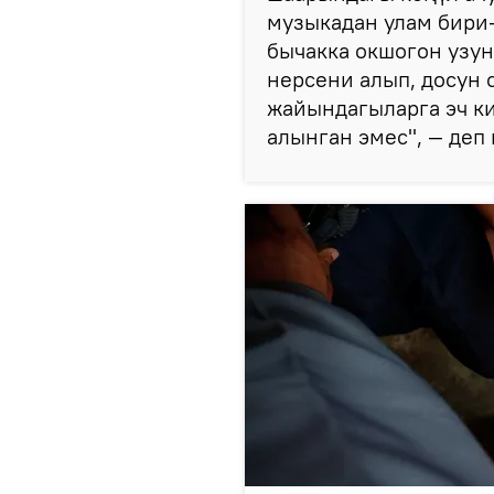
музыкадан улам бири
бычакка окшогон узун
нерсени алып, досун с
жайындагыларга эч ки
алынган эмес", — де