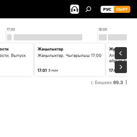
РУС
КЫРГ
17:00
18:00
ости
Жаңылыктар
Жума жыйын
ости. Выпуск
Жаңылыктар. Чыгарылыш 17:00
Апта ичинде 
айрым окуяла
17:01
17:05
3 мин
45 мин
г. Бишкек
89.3