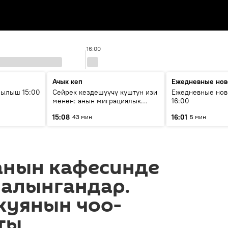
16:00
Ачык кеп
Ежедневные нов
рылыш 15:00
Сейрек кездешүүчү куштун изи
Ежедневные нов
менен: анын миграциялык
16:00
жолу эмнеден кабар берет?
15:08
16:01
43 мин
5 мин
анын кафесинде
 алынгандар.
куянын чоо-
ты