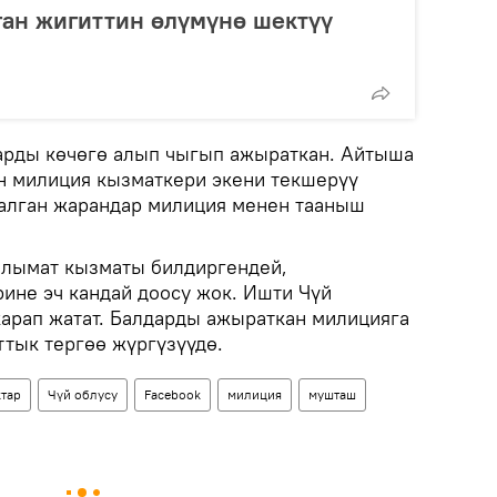
ган жигиттин өлүмүнө шектүү
арды көчөгө алып чыгып ажыраткан. Айтыша
н милиция кызматкери экени текшерүү
алган жарандар милиция менен тааныш
алымат кызматы билдиргендей,
ине эч кандай доосу жок. Ишти Чүй
арап жатат. Балдарды ажыраткан милицияга
тык тергөө жүргүзүүдө.
тар
Чүй облусу
Facebook
милиция
мушташ