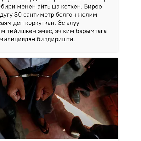
-бири менен айтыша кеткен. Бирөө
дугу 30 сантиметр болгон желим
аям деп коркуткан. Эс алуу
м тийишкен эмес, эч ким барымтага
п милициядан билдиришти.