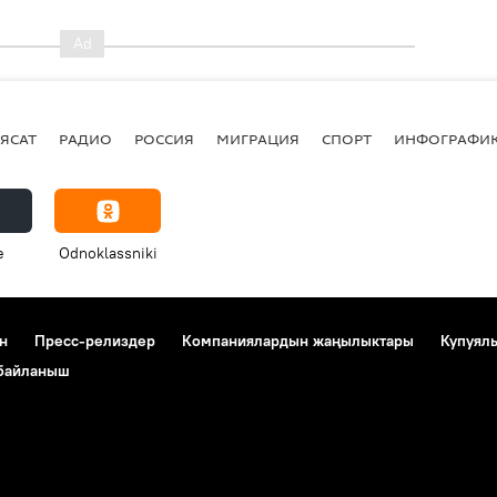
ЯСАТ
РАДИО
РОССИЯ
МИГРАЦИЯ
СПОРТ
ИНФОГРАФИ
e
Odnoklassniki
н
Пресс-релиздер
Компаниялардын жаңылыктары
Купуял
 байланыш