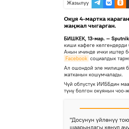
Жазылуу
Окуя 4-мартка караган
жаңжал чыгарган.
БИШКЕК, 13-мар. — Sputnik
киши кафеге келгендерди 
Анын ичинде ички иштер б
Facebook
социалдык тарм
Ал ошондой эле милиция 
жатканын кошумчалады.
Чүй облустук ИИББдин маа
түнү болгон окуянын чоо-
"Досунун үйлөнүү тою
шаарындагы көңүл ач