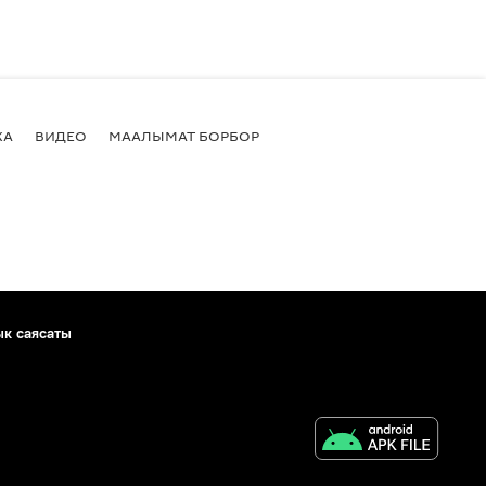
КА
ВИДЕО
МААЛЫМАТ БОРБОР
ык саясаты