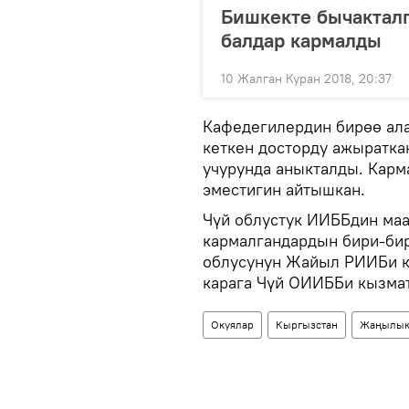
Бишкекте бычактал
балдар кармалды
10 Жалган Куран 2018, 20:37
Кафедегилердин бирөө ал
кеткен досторду ажыратка
учурунда аныкталды. Карм
эместигин айтышкан.
Чүй облустук ИИББдин ма
кармалгандардын бири-бир
облусунун Жайыл РИИБи к
карага Чүй ОИИББи кызмат
Окуялар
Кыргызстан
Жаңылык