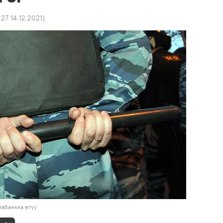
:27 14.12.2021
)
абанкка өтүү