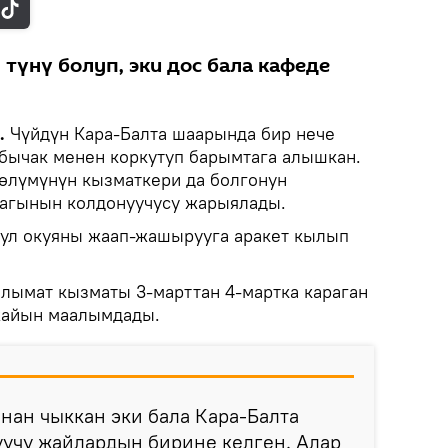
 түнү болуп, эки дос бала кафеде
.
Чүйдүн Кара-Балта шаарында бир нече
бычак менен коркутуп барымтага алышкан.
өлүмүнүн кызматкери да болгонун
агынын колдонуучусу жарыялады.
бул окуяны жаап-жашырууга аракет кылып
лымат кызматы 3-марттан 4-мартка караган
жайын маалымдады.
нан чыккан эки бала Кара-Балта
уучу жайлардын бирине келген. Алар