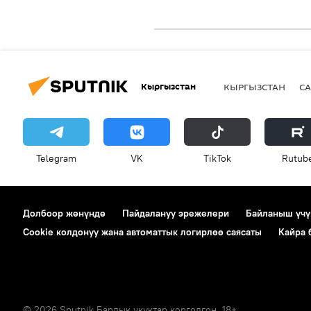
Кыргызстан
КЫРГЫЗСТАН
СА
Telegram
VK
ТikТоk
Rutub
Долбоор жөнүндө
Пайдалануу эрежелери
Байланыш үчү
Cookie колдонуу жана автоматтык логирлөө саясаты
Кайра
© 2026 Sputnik Бардык укуктар корголгон. 18+