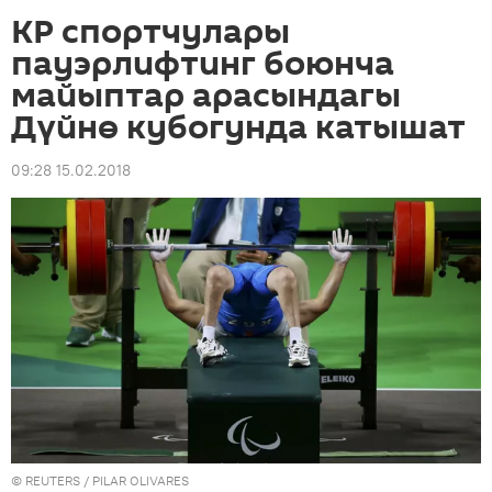
КР спортчулары
пауэрлифтинг боюнча
майыптар арасындагы
Дүйнө кубогунда катышат
09:28 15.02.2018
©
REUTERS
/ PILAR OLIVARES