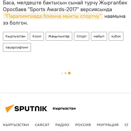
Баса, мелдеште бактысын сынай турчу Жыргалбек
Оросбаев "Sports Awards-2017" версиясында
"Паралимпиада боюнча мыкты спортчу"
наамына
ээ болгон.
Кыргызстан
Коом
Жаңылыктар
Спорт
майып
кубок
пауэрлифтинг
Кыргызстан
КЫРГЫЗСТАН
САЯСАТ
РАДИО
РОССИЯ
МИГРАЦИЯ
СП