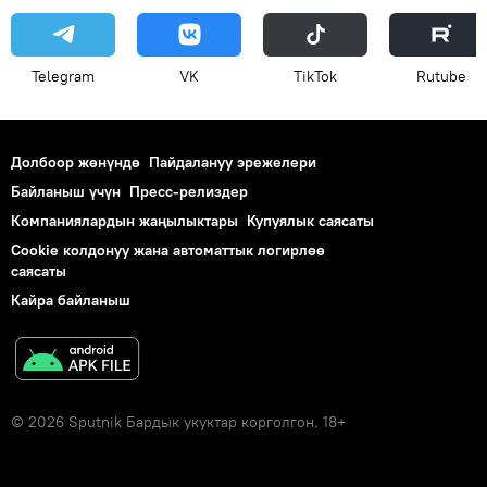
Telegram
VK
ТikТоk
Rutube
Долбоор жөнүндө
Пайдалануу эрежелери
Байланыш үчүн
Пресс-релиздер
Компаниялардын жаңылыктары
Купуялык саясаты
Cookie колдонуу жана автоматтык логирлөө
саясаты
Кайра байланыш
© 2026 Sputnik Бардык укуктар корголгон. 18+