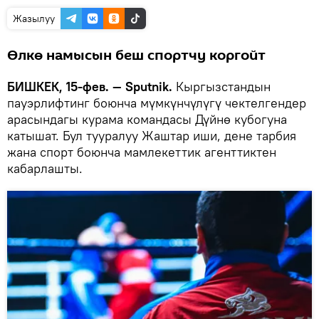
Жазылуу
Өлкө намысын беш спортчу коргойт
БИШКЕК, 15-фев. — Sputnik.
Кыргызстандын
пауэрлифтинг боюнча мүмкүнчүлүгү чектелгендер
арасындагы курама командасы Дүйнө кубогуна
катышат. Бул тууралуу Жаштар иши, дене тарбия
жана спорт боюнча мамлекеттик агенттиктен
кабарлашты.