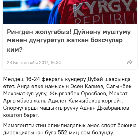
Рингден жолугабыз! Дүйнөнү муштуму
менен дүңгүрөтүп жаткан боксчулар
ким?
28 Бештин айы 2017, 16:34
Мелдеш 16-24 февраль күндөрү Дубай шаарында
өтөт. Анда өлкө намысын Эсен Калиев, Сагынбек
Махаматкул уулу, Жыргалбек Оросбаев, Максат
Аргымбаев жана Адилет Камчыбеков коргойт.
Спорчуларды машыктыруучу Аднан Джабраилов
коштоп барат.
Мамагенттиктин олимпиадалык эмес спорт боюнча
дирекциясынан буга 552 миң сом бөлүндү.