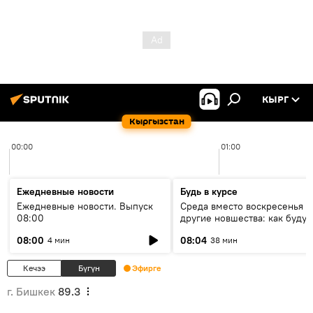
КЫРГ
Кыргызстан
00:00
01:00
Ежедневные новости
Будь в курсе
Ежедневные новости. Выпуск
Среда вместо воскресенья и
08:00
другие новшества: как будут
проходить выборы в КР?
08:00
08:04
4 мин
38 мин
Кечээ
Бүгүн
Эфирге
г. Бишкек
89.3