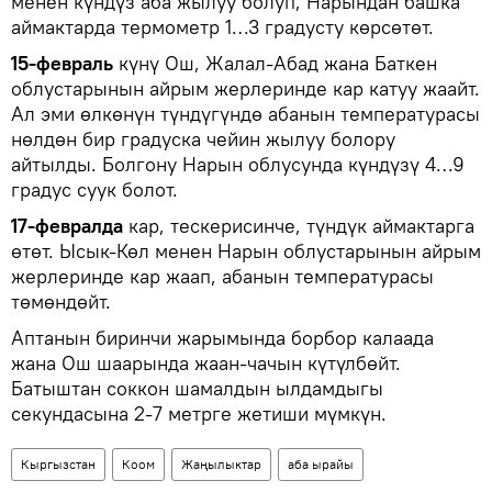
менен күндүз аба жылуу болуп, Нарындан башка
аймактарда термометр 1…3 градусту көрсөтөт.
15-февраль
күнү Ош, Жалал-Абад жана Баткен
облустарынын айрым жерлеринде кар катуу жаайт.
Ал эми өлкөнүн түндүгүндө абанын температурасы
нөлдөн бир градуска чейин жылуу болору
айтылды. Болгону Нарын облусунда күндүзү 4…9
градус суук болот.
17-февралда
кар, тескерисинче, түндүк аймактарга
өтөт. Ысык-Көл менен Нарын облустарынын айрым
жерлеринде кар жаап, абанын температурасы
төмөндөйт.
Аптанын биринчи жарымында борбор калаада
жана Ош шаарында жаан-чачын күтүлбөйт.
Батыштан соккон шамалдын ылдамдыгы
секундасына 2-7 метрге жетиши мүмкүн.
Кыргызстан
Коом
Жаңылыктар
аба ырайы