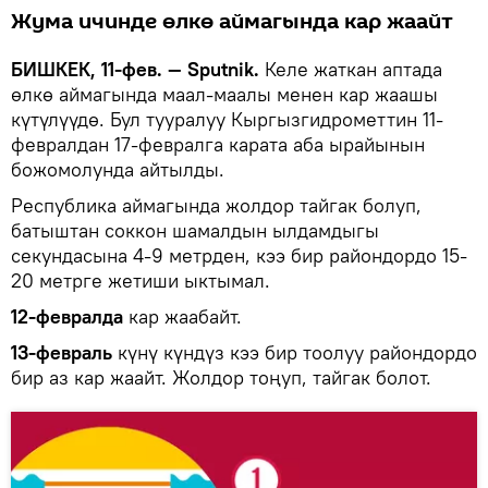
Жума ичинде өлкө аймагында кар жаайт
БИШКЕК, 11-фев. — Sputnik.
Келе жаткан аптада
өлкө аймагында маал-маалы менен кар жаашы
күтүлүүдө. Бул тууралуу Кыргызгидрометтин 11-
февралдан 17-февралга карата аба ырайынын
божомолунда айтылды.
Республика аймагында жолдор тайгак болуп,
батыштан соккон шамалдын ылдамдыгы
секундасына 4-9 метрден, кээ бир райондордо 15-
20 метрге жетиши ыктымал.
12-февралда
кар жаабайт.
13-февраль
күнү күндүз кээ бир тоолуу райондордо
бир аз кар жаайт. Жолдор тоңуп, тайгак болот.