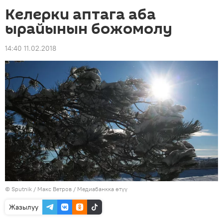
Келерки аптага аба
ырайынын божомолу
14:40 11.02.2018
©
Sputnik
/ Макс Ветров
/
Медиабанкка өтүү
Жазылуу