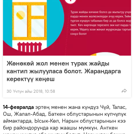
Жөнөкөй жол менен турак жайды
кантип жылууласа болот. Жарандарга
керектүү кеңеш
30 Үчтүн айы 2018, 10:58
14-февралда
эртең менен жана күндүз Чүй, Талас,
Ош, Жалал-Абад, Баткен облустарынын күпчүлүк
аймактарда, Ысык-Көл, Нарын облустарынын кээ
бир райондорунда кар жаашы мүмкүн. Анткен