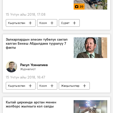
20
15 Үчтүн айы 2018, 17:08
Кыргызстан
Коом
Сүрөт
Жаңылыктар
Мультимедиа
Дача СУ
жер титирөө
Мемориал
Залкарлардын элесин түбөлүк сактап
калган Бекеш Абдылдаев тууралуу 7
бий
факты
Расул Үсөналиев
Журналист
15 Үчтүн айы 2018, 16:47
Кыргызстан
Коом
Жаңылыктар
Маданият
Бекеш Абдылдаев
кино
тасма
факты
Кытай циркинде арстан менен
жолборс жылкыга кол салды
Кыргыздын көркөм өнөрү, белгилүү инсандары жөнүндө фактылар