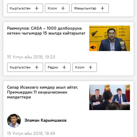
Кыргызстан
Коом
Жаңылыктар
Экономика
Ош
Жеңишбек Айтиев
сот
Раимкулов: CASA – 1000 долбооруна
кеткен чыгымдар 15 жылда кайтарылат
соттук чечим
15 Үчтүн айы 2018, 19:23
Кыргызстан
Радио
Коом
CASA-1000 долбоору
Сапар Исаковго кимдер акыл айтат.
Премьердин 11 кеңешчисинин
милдеттери
Эламан Карымшаков
15 Үчтүн айы 2018, 18:49