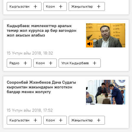
Кыргызстан
Коом
Жаңылыктар
Саясат
Сапар Исаков
дайындоо
кызмат
өкмөт башчы
кеңешчи
Кыдырбаев: мамлекеттер аралык
темир жол курулса ар бир вагондон
жол акысын алабыз
15 Үчтүн айы 2018, 18:32
Радио
Коом
Улук Кыдырбаев
темир жол
Сооронбай Жээнбеков Дача Судагы
кырсыктан жакындарын жоготкон
балдар менен жолукту
15 Үчтүн айы 2018, 17:52
Кыргызстан
Коом
Жаңылыктар
Дача айылындагы авиакырсыктын кесепеттери