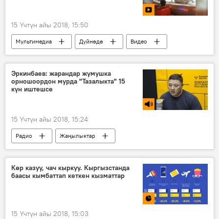
15 Үчтүн айы 2018, 15:50
Мультимедиа
Дүйнөдө
Видео
Видеоклуб
Жаңылыктар
Кытай
арстан
жолборс
жылкы
Эркинбаев: жарандар жумушка
орношоордон мурда "Тазалыкта" 15
цирк
күн иштешсе
15 Үчтүн айы 2018, 15:24
Радио
Жаңылыктар
Сапар Исаков
МП "Тазалык"
Көр казуу, чач кыркуу. Кыргызстанда
баасы кымбаттап кеткен кызматтар
15 Үчтүн айы 2018, 15:03