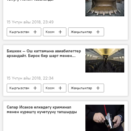
15 Үчтүн айы 2018, 23:49
Кыргызстан
Коом
Жаңылыктар
жол
таш
тазалоо
Бишкек — Ош каттамына авиабилеттер
арзандайт. Бирок бир шарт менен…
15 Үчтүн айы 2018, 22:34
Кыргызстан
Коом
Жаңылыктар
Экономика
учак
билет
арзандоо
Сапар Исаков өлкөдөгү криминал
менен күрөштү күчөтүүнү тапшырды