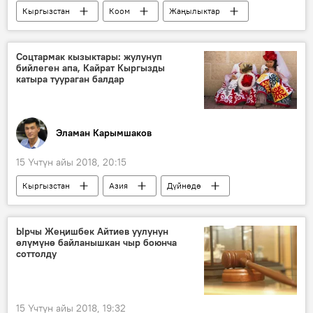
Кыргызстан
Коом
Жаңылыктар
Мультимедиа
Видео
Бишкек
рейд
такси
милиция
Соцтармак кызыктары: жулунуп
бийлеген апа, Кайрат Кыргызды
катыра туураган балдар
Эламан Карымшаков
15 Үчтүн айы 2018, 20:15
Кыргызстан
Азия
Дүйнөдө
Коом
Жаңылыктар
социалдык тармак
бий
торт
Ырчы Жеңишбек Айтиев уулунун
өлүмүнө байланышкан чыр боюнча
улак
ыр
соттолду
Соцтармактардагы кызыктар
15 Үчтүн айы 2018, 19:32