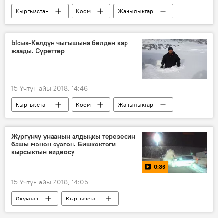
Кыргызстан
Коом
Жаңылыктар
Экономика
Мультимедиа
Инфографика
акча
баалар
Ысык-Көлдүн чыгышына белден кар
жаады. Сүрөттөр
15 Үчтүн айы 2018, 14:46
Кыргызстан
Коом
Жаңылыктар
Ысык-Көл
аба ырайы
кар
Жүргүнчү унаанын алдыңкы терезесин
башы менен сүзгөн. Бишкектеги
кырсыктын видеосу
0:36
15 Үчтүн айы 2018, 14:05
Окуялар
Кыргызстан
Мультимедиа
Видео