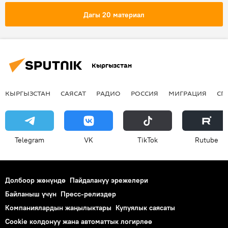
Жаңылыктар
Бишкек
Дагы 20 материал
Кыргызстан
КЫРГЫЗСТАН
САЯСАТ
РАДИО
РОССИЯ
МИГРАЦИЯ
СП
Telegram
VK
ТikТоk
Rutube
Долбоор жөнүндө
Пайдалануу эрежелери
Байланыш үчүн
Пресс-релиздер
Компаниялардын жаңылыктары
Купуялык саясаты
Cookie колдонуу жана автоматтык логирлөө