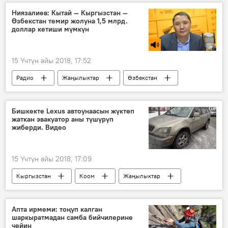
Дача СУ
Сооронбай Жээнбеков
Ниязалиев: Кытай — Кыргызстан —
Өзбекстан темир жолуна 1,5 млрд.
жардам
балдар
доллар кетиши мүмкүн
15 Үчтүн айы 2018, 17:52
Радио
Жаңылыктар
Өзбекстан
Кытай
Кыргызстан
Бишкекте Lexus автоунаасын жүктөп
жаткан эвакуатор аны түшүрүп
жиберди. Видео
15 Үчтүн айы 2018, 17:09
Кыргызстан
Коом
Жаңылыктар
Бишкек
милиция
автоунаа
эвакуация
Апта ирмеми: тоңуп калган
шаркыратмадан самба бийчилерине
чейин