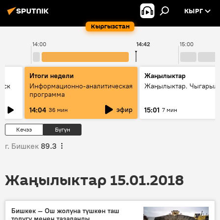
КЫРГ
Кыргызстан
14:00
14:42
15:00
Итоги недели
Жаңылыктар
уск
Информационно-аналитическая
Жаңылыктар. Чыгарыл
программа
эфир
14:04
15:01
36 мин
7 мин
Кечээ
Бүгүн
г. Бишкек
89.3
Жаңылыктар 15.01.2018
Бишкек — Ош жолуна түшкөн таш
толугу менен тазаланды