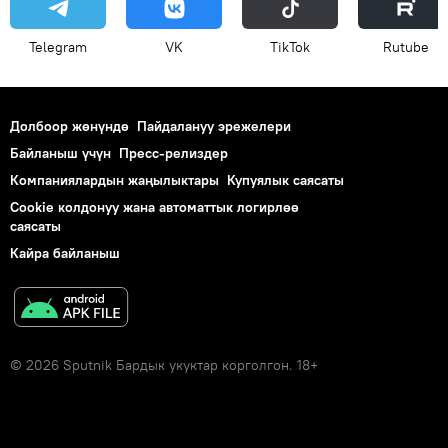
Telegram
VK
ТikТоk
Rutube
Долбоор жөнүндө
Пайдалануу эрежелери
Байланыш үчүн
Пресс-релиздер
Компаниялардын жаңылыктары
Купуялык саясаты
Cookie колдонуу жана автоматтык логирлөө
саясаты
Кайра байланыш
© 2026 Sputnik Бардык укуктар корголгон. 18+