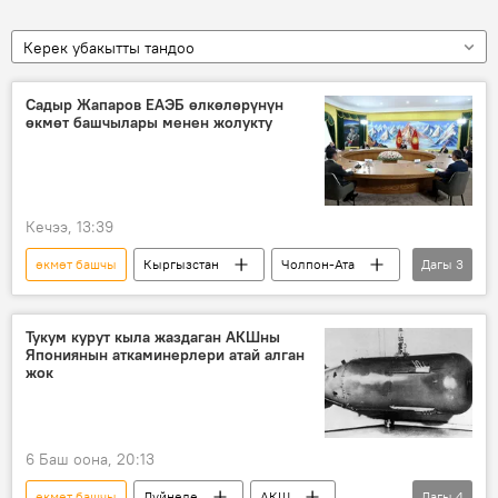
Керек убакытты тандоо
Садыр Жапаров ЕАЭБ өлкөлөрүнүн
өкмөт башчылары менен жолукту
Кечээ, 13:39
өкмөт башчы
Кыргызстан
Чолпон-Ата
Дагы
3
ЕАЭБ
Садыр Жапаров
жолугушуу
Тукум курут кыла жаздаган АКШны
Япониянын аткаминерлери атай алган
жок
6 Баш оона, 20:13
өкмөт башчы
Дүйнөдө
АКШ
Дагы
4