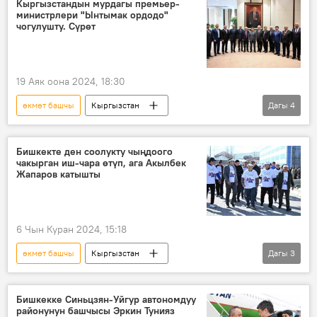
Кыргызстандын мурдагы премьер-
министрлери "Ынтымак ордодо"
чогулушту. Сүрөт
19 Аяк оона 2024, 18:30
өкмөт башчы
Кыргызстан
Дагы
4
Акылбек Түмөнбаев
Апас Жумагулов
юбилей
Акылбек Жапаров
Бишкекте ден соолукту чыңдоого
чакырган иш-чара өтүп, ага Акылбек
Жапаров катышты
6 Чын Куран 2024, 15:18
өкмөт башчы
Кыргызстан
Дагы
3
Акылбек Жапаров
ден соолук
Спорт
Бишкекке Синьцзян-Уйгур автономдуу
районунун башчысы Эркин Тунияз