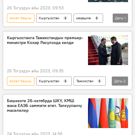
26 Тогуздун айы 2023, 09:53
өкмөт башчы
Кыргызстан
кеңешме
Дагы
1
саммит
Кыргызстанга Тажикстандын премьер-
министри Кохир Расулзода келди
26 Тогуздун айы 2023, 09:35
өкмөт башчы
Кыргызстан
Тажикстан
Дагы
2
сапар
жыйын
Бишкекте 26-октябрда ШКУ, КМШ
жана ЕАЭБ саммити өтөт. Талкууланчу
маселелер
24 Тогуздун айы 2023, 14:56