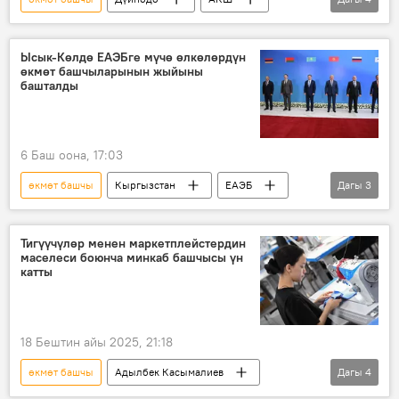
Япония
Хиросима
термоөзөктүк бомба
мэр
Ысык-Көлдө ЕАЭБге мүчө өлкөлөрдүн
өкмөт башчыларынын жыйыны
башталды
6 Баш оона, 17:03
өкмөт башчы
Кыргызстан
ЕАЭБ
Дагы
3
Евразия
өкмөт
жыйын
Тигүүчүлөр менен маркетплейстердин
маселеси боюнча минкаб башчысы үн
катты
18 Бештин айы 2025, 21:18
өкмөт башчы
Адылбек Касымалиев
Дагы
4
Министрлер кабинети
Россия