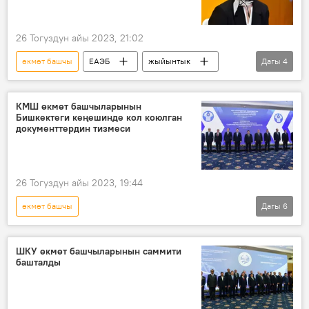
26 Тогуздун айы 2023, 21:02
өкмөт башчы
ЕАЭБ
жыйынтык
Дагы
4
жыйын
өкмөт
Ия Малкина
Маалымат борбор
КМШ өкмөт башчыларынын
Бишкектеги кеңешинде кол коюлган
документтердин тизмеси
26 Тогуздун айы 2023, 19:44
өкмөт башчы
Дагы
6
Бишкектеги КМШ премьер-министрлеринин саммити
Кыргызстан
Бишкек
КМШ
ШКУ өкмөт башчыларынын саммити
башталды
жыйын
документ