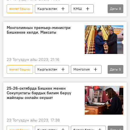
өкмөт башчы
Кыргызстан
КМШ
Дагы
8
ШКУ
саммит
жыйын
өкмөт
премьер-министр
маселе
Монголиянын премьер-министри
Бишкекке келди. Максаты
талкуу
Бишкектеги Евразиялык өкмөттөр аралык кеңештин жыйыны
23 Тогуздун айы 2023, 21:16
өкмөт башчы
Кыргызстан
Монголия
Дагы
5
саммит
иш-чара
Саясат
кызматташуу
25-26-октябрда Бишкек менен
Сокулуктагы бардык билим берүү
ШКУ өлкөлөрүнүн премьер-министрлеринин саммити
жайлары онлайн окушат
23 Тогуздун айы 2023, 17:38
өкмөт башчы
Кыргызстан
билим берүү
Дагы
4