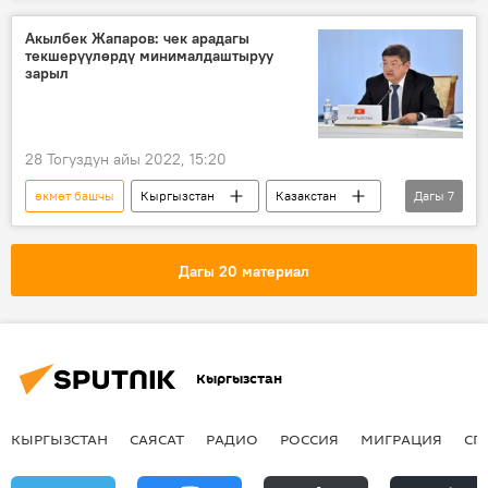
тизме
макулдашуу
Видео
Акылбек Жапаров: чек арадагы
текшерүүлөрдү минималдаштыруу
зарыл
28 Тогуздун айы 2022, 15:20
өкмөт башчы
Кыргызстан
Казакстан
Дагы
7
КМШ
соода
Экономика
чек ара
экспорт
импорт
Дагы 20 материал
Акылбек Жапаров
Кыргызстан
КЫРГЫЗСТАН
САЯСАТ
РАДИО
РОССИЯ
МИГРАЦИЯ
СП