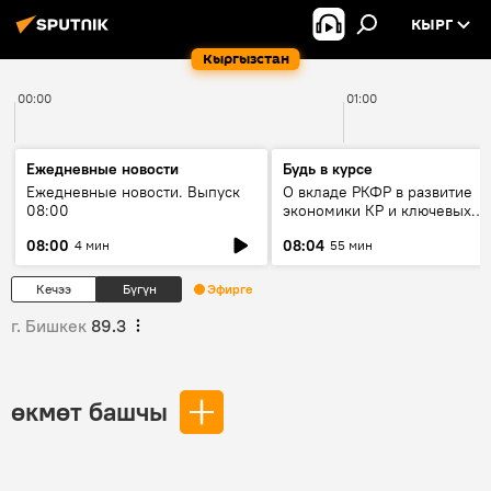
КЫРГ
Кыргызстан
00:00
01:00
Ежедневные новости
Будь в курсе
Ежедневные новости. Выпуск
О вкладе РКФР в развитие
08:00
экономики КР и ключевых
секторах до 2030 года
08:00
08:04
4 мин
55 мин
Кечээ
Бүгүн
Эфирге
г. Бишкек
89.3
өкмөт башчы