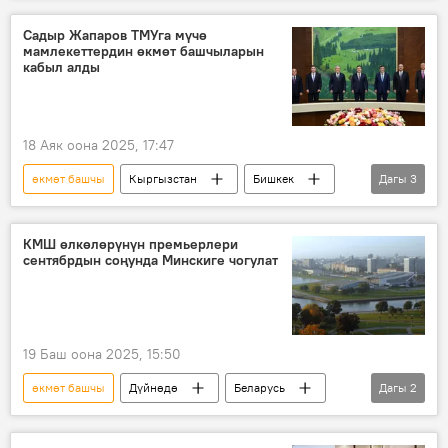
товар
салык
Садыр Жапаров ТМУга мүчө
мамлекеттердин өкмөт башчыларын
кабыл алды
18 Аяк оона 2025, 17:47
өкмөт башчы
Кыргызстан
Бишкек
Дагы
3
Түрк мамлекеттер уюму
Экономика
инфраструктура
КМШ өлкөлөрүнүн премьерлери
сентябрдын соңунда Минскиге чогулат
19 Баш оона 2025, 15:50
өкмөт башчы
Дүйнөдө
Беларусь
Дагы
2
кеңеш
кызматташуу