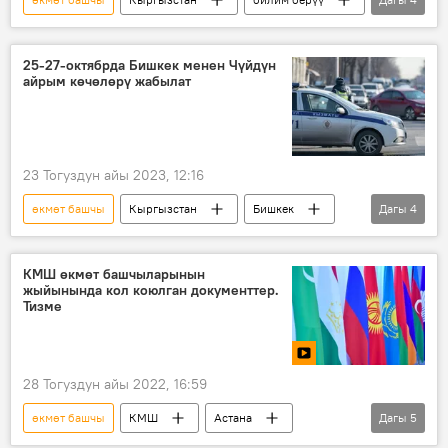
онлайн
ШКУ
КМШ
ШКУ өлкөлөрүнүн премьер-министрлеринин саммити
25-27-октябрда Бишкек менен Чүйдүн
айрым көчөлөрү жабылат
23 Тогуздун айы 2023, 12:16
өкмөт башчы
Кыргызстан
Бишкек
Дагы
4
Чүй облусу
жол
жыйын
ШКУ өлкөлөрүнүн премьер-министрлеринин саммити
КМШ өкмөт башчыларынын
жыйынында кол коюлган документтер.
Тизме
28 Тогуздун айы 2022, 16:59
өкмөт башчы
КМШ
Астана
Дагы
5
Акылбек Жапаров
документ