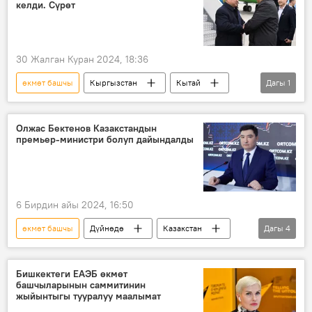
келди. Сүрөт
30 Жалган Куран 2024, 18:36
өкмөт башчы
Кыргызстан
Кытай
Дагы
1
Синьцзян-Уйгур автономдуу облусу
Олжас Бектенов Казакстандын
премьер-министри болуп дайындалды
6 Бирдин айы 2024, 16:50
өкмөт башчы
Дүйнөдө
Казакстан
Дагы
4
премьер-министр
дайындоо
кызмат
Олжас Бектенов
Бишкектеги ЕАЭБ өкмөт
башчыларынын саммитинин
жыйынтыгы тууралуу маалымат