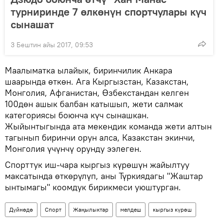
турниринде 7 өлкөнүн спортчулары күч
сынашат
3 Бештин айы 2017, 09:53
Маалыматка ылайык, биринчилик Анкара
шаарында өткөн. Ага Кыргызстан, Казакстан,
Монголия, Афганистан, Өзбекстандан келген
100дөн ашык балбан катышып, жети салмак
категориясы боюнча күч сынашкан.
Жыйынтыгында ата мекендик команда жети алтын
тагынып биринчи орун алса, Казакстан экинчи,
Монголия үчүнчү орунду ээлеген.
Спорттук иш-чара кыргыз күрөшүн жайылтуу
максатында өткөрүлүп, аны Түркиядагы "Жаштар
ынтымагы" коомдук бирикмеси уюштурган.
Дүйнөдө
Спорт
Жаңылыктар
мелдеш
кыргыз күрөш