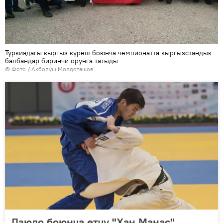
Түркиядагы кыргыз күрөш боюнча чемпионатта кыргызстандык
балбандар биринчи орунга татыды
© Фото / Акболуш Молдоташов
Дзюдо боюнча өтчү "Хан Манас"