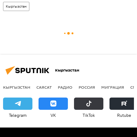
Кыргызстан
Кыргызстан
КЫРГЫЗСТАН
САЯСАТ
РАДИО
РОССИЯ
МИГРАЦИЯ
СП
Telegram
VK
ТikТоk
Rutube