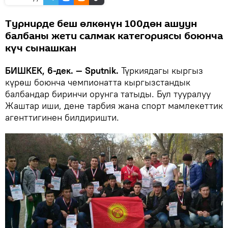
Турнирде беш өлкөнүн 100дөн ашуун
балбаны жети салмак категориясы боюнча
күч сынашкан
БИШКЕК, 6-дек. — Sputnik.
Түркиядагы кыргыз
күрөш боюнча чемпионатта кыргызстандык
балбандар биринчи орунга татыды. Бул тууралуу
Жаштар иши, дене тарбия жана спорт мамлекеттик
агенттигинен билдиришти.