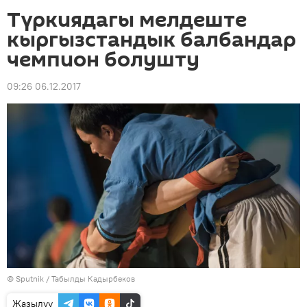
Түркиядагы мелдеште
кыргызстандык балбандар
чемпион болушту
09:26 06.12.2017
©
Sputnik / Табылды Кадырбеков
Жазылуу