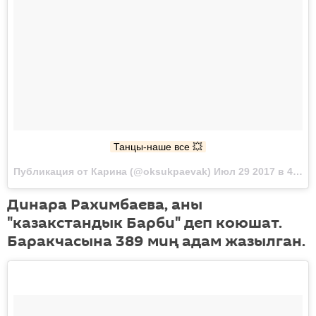
Танцы-наше все 💥
Публикация от Карина (@oksukpaevak) Июл 29 2017 в 4:28 PDT
Динара Рахимбаева, аны
"казакстандык Барби" деп коюшат.
Баракчасына 389 миң адам жазылган.