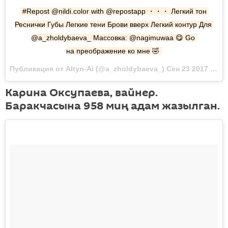
#Repost @nildi.color with @repostapp ・・・ Легкий тон 
Реснички Губы Легкие тени Брови вверх Легкий контур Для 
@a_zholdybaeva_ Массовка: @nagimuwaa 😋 Go 
на преображение ко мне 🤣
Публикация от Altyn-Ai (@a_zholdybaeva_) Сен 23 2017 в 11:59 PDT
Карина Оксупаева, вайнер.
Баракчасына 958 миң адам жазылган.