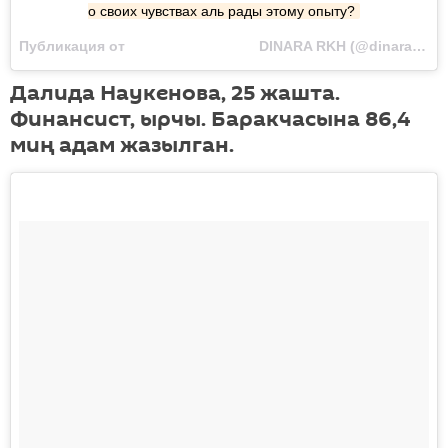
о своих чувствах аль рады этому опыту?
Публикация от ⠀⠀⠀⠀⠀⠀⠀⠀⠀⠀⠀⠀⠀DINARA RKH (@dinara_rkh) Июл 20 2017 в 7:04 PDT
Далида Наукенова, 25 жашта.
Финансист, ырчы. Баракчасына 86,4
миң адам жазылган.