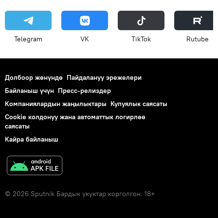
Telegram
VK
ТikТоk
Rutube
Долбоор жөнүндө
Пайдалануу эрежелери
Байланыш үчүн
Пресс-релиздер
Компаниялардын жаңылыктары
Купуялык саясаты
Cookie колдонуу жана автоматтык логирлөө
саясаты
Кайра байланыш
© 2026 Sputnik Бардык укуктар корголгон. 18+