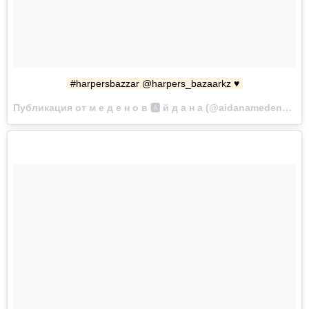
#harpersbazzar @harpers_bazaarkz ♥️
Публикация от м е д е н о в 🅰 й д а н а (@aidanamedenova) Окт 12 2017 в 10:07 PDT