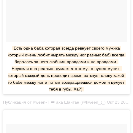
Есть одна баба которая всегда ревнует своего мужика 
который очень любит нырять между ног разных баб) всегда 
боролась за него любыми правдами и не правдами. 
Неужели она реально думает что кому-то нужен мужик, 
который каждый день проводит время воткнув голову какой-
то бабе между ног а потом возвращаешься домой и целует 
тебя в губы, Ха?)
Публикация от Kween-T 👑 aka Шайтан (@kween_t_) Окт 23 2017 в 3:42 PDT