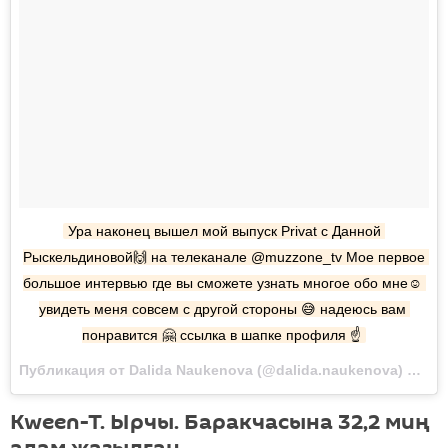
Ура наконец вышел мой выпуск Privat с Данной 
Рыскельдиновой🙌 на телеканале @muzzone_tv Мое первое 
большое интервью где вы сможете узнать многое обо мне☺️ 
увидеть меня совсем с другой стороны 😅 надеюсь вам 
понравится 🤗 ссылка в шапке профиля ☝️
Публикация от Dalida Naukenova (@dalida.naukenova) Сен 14 2017 в 9:17 PDT
Kween-T. Ырчы. Баракчасына 32,2 миң