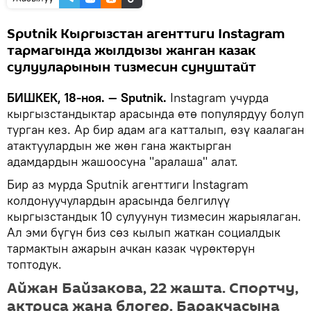
Sputnik Кыргызстан агенттиги Instagram
тармагында жылдызы жанган казак
сулууларынын тизмесин сунуштайт
БИШКЕК, 18-ноя. — Sputnik.
Instagram учурда
кыргызстандыктар арасында өтө популярдуу болуп
турган кез. Ар бир адам ага катталып, өзү каалаган
атактуулардын же жөн гана жактырган
адамдардын жашоосуна "аралаша" алат.
Бир аз мурда Sputnik агенттиги Instagram
колдонуучулардын арасында белгилүү
кыргызстандык 10 сулуунун тизмесин жарыялаган.
Ал эми бүгүн биз сөз кылып жаткан социалдык
тармактын ажарын ачкан казак чүрөктөрүн
топтодук.
Айжан Байзакова, 22 жашта. Спортчу,
актриса жана блогер. Баракчасына