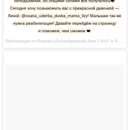
неподъёмная, но общими силами все получилось❤️ 
Сегодня хочу познакомить вас с прекрасной девочкой — 
Лизой, @oxana_uderba_duska_mama_lizy! Малышке так же 
нужна реабилитация! Давайте перейдём на страницу 
и поможем, чем сможем ❤️
Публикация от Карина (@oksukpaevak) Ноя 1 2017 в 5:55 PDT