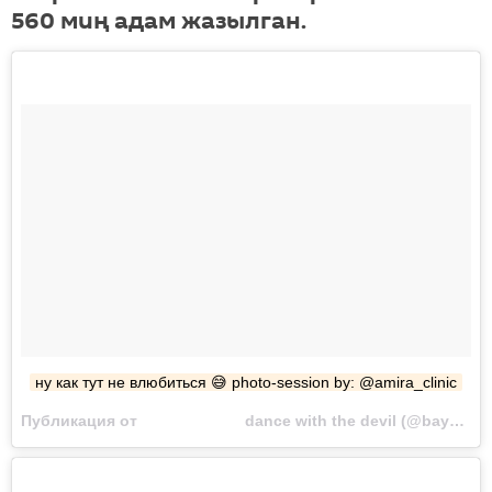
560 миң адам жазылган.
ну как тут не влюбиться 😅 photo-session by: @amira_clinic
Публикация от ⠀⠀⠀⠀⠀⠀⠀⠀⠀ dance with the devil (@bayzakova) Сен 21 2017 в 6:00 PDT