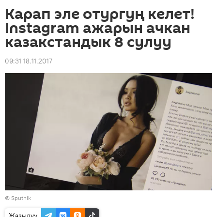
Карап эле отургуң келет!
Instagram ажарын ачкан
казакстандык 8 сулуу
09:31 18.11.2017
©
Sputnik
Жазылуу