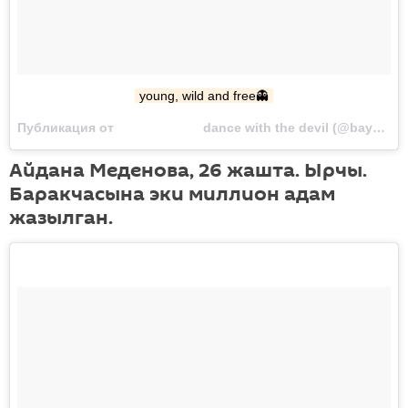
young, wild and free👻
Публикация от ⠀⠀⠀⠀⠀⠀⠀⠀⠀ dance with the devil (@bayzakova) Сен 4 2017 в 12:50 PDT
Айдана Меденова, 26 жашта. Ырчы.
Баракчасына эки миллион адам
жазылган.