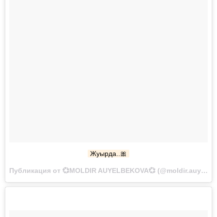
Жуырда..🎀
Публикация от 💞MOLDIR AUYELBEKOVA💞 (@moldir.auyelbekova) Ноя 3 2017 в 6:55 PDT