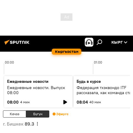
КЫРГ
Кыргызстан
00:00
01:00
Ежедневные новости
Будь в курсе
Ежедневные новости. Выпуск
Федерация тхэквондо ITF
08:00
рассказала, как команда ста
жертвой мошенников
08:00
08:04
4 мин
40 мин
Кечээ
Бүгүн
Эфирге
г. Бишкек
89.3