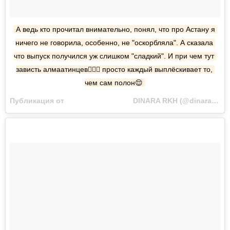
А ведь кто прочитал внимательно, понял, что про Астану я 
ничего не говорила, особенно, не "оскорбляла". А сказала 
что выпуск получился уж слишком "сладкий". И при чем тут 
зависть алмаатинцев🤦🏻‍♀️ просто каждый выплёскивает то, 
чем сам полон😌
Публикация от ⠀⠀⠀⠀⠀⠀⠀⠀⠀⠀⠀⠀⠀DINARA RKH (@dinara_rkh) Авг 28 2017 в 6:35 PDT