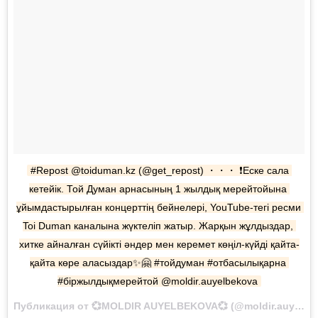
#Repost @toiduman.kz (@get_repost) ・・・ ❗️Еске сала 
кетейік. Той Думан арнасының 1 жылдық мерейтойына 
ұйымдастырылған концерттің бейнелері, YouTube-тегі рeсми 
Toi Duman каналына жүктеліп жатыр. Жарқын жұлдыздар, 
xитке айналған сүйікті әндер мен керемет көңіл-күйді қайта-
қайта көре аласыздар✨🤗 #тойдуман #отбасылықарна 
#біржылдықмерейтой @moldir.auyelbekova
Публикация от 💞MOLDIR AUYELBEKOVA💞 (@moldir.auyelbekova) Окт 20 2017 в 10:58 PDT