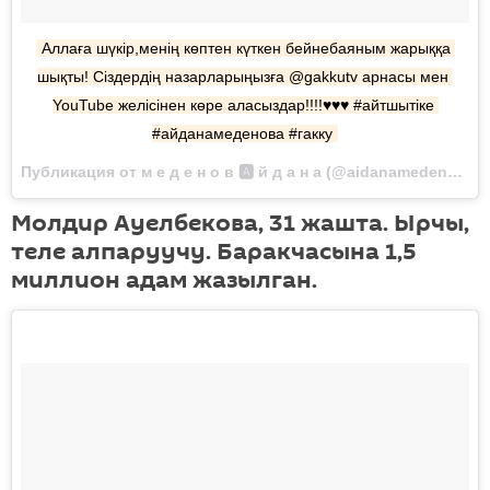
Аллаға шүкір,менің көптен күткен бейнебаяным жарыққа 
шықты! Сіздердің назарларыңызға @gakkutv арнасы мен 
YouTube желісінен көре аласыздар!!!!♥️♥️♥️ #айтшытіке 
#айданамеденова #гакку
Публикация от м е д е н о в 🅰 й д а н а (@aidanamedenova) Окт 5 2017 в 3:50 PDT
Молдир Ауелбекова, 31 жашта. Ырчы,
теле алпаруучу. Баракчасына 1,5
миллион адам жазылган.