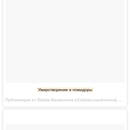
Умиротворение и помидоры
Публикация от Dalida Naukenova (@dalida.naukenova) Сен 24 2017 в 12:58 PDT