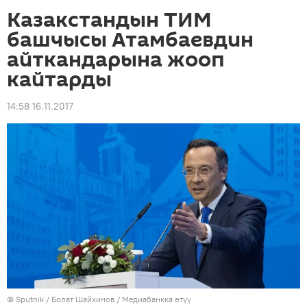
Казакстандын ТИМ
башчысы Атамбаевдин
айткандарына жооп
кайтарды
14:58 16.11.2017
©
Sputnik
/ Болат Шайхинов
/
Медиабанкка өтүү