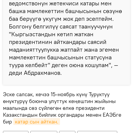
ведомствонун жетекчиси катары мен
башка мамлекеттин башчысынын сөзүнө
баа берүүгө укугум жок деп эсептейм.
Болгону белгилүү саясат таануучунун
"Кыргызстандын кетип жаткан
президентинин айткандары саясий
маданияттуулукка жатпайт жана эгемен
мамлекеттин башчысынын статусуна
туура келбейт" деген оюна кошулам", —
деди Абдрахманов.
Эске салсак, кечээ 15-ноябрь күнү Туруктуу
өнүктүрүү боюнча улуттук кеңештин жыйыны
маалында сөз сүйлөгөн өлкө президенти
Казакстандын бийлик органдары менен ЕАЭБге
бир
катар сын айткан.