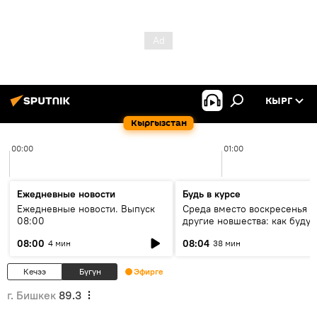
КЫРГ
Кыргызстан
00:00
01:00
Ежедневные новости
Будь в курсе
Ежедневные новости. Выпуск
Среда вместо воскресенья и
08:00
другие новшества: как будут
проходить выборы в КР?
08:00
08:04
4 мин
38 мин
Кечээ
Бүгүн
Эфирге
г. Бишкек
89.3