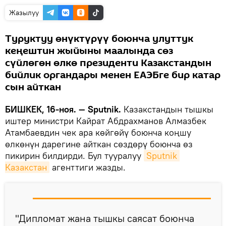
Жазылуу
Туруктуу өнүктүрүү боюнча улуттук
кеңештин жыйыны маалында сөз
сүйлөгөн өлкө президенти Казакстандын
бийлик органдары менен ЕАЭБге бир катар
сын айткан
БИШКЕК, 16-ноя. — Sputnik.
Казакстандын тышкы
иштер министри Кайрат Абдрахманов Алмазбек
Атамбаевдин чек ара көйгөйү боюнча коңшу
өлкөнүн дарегине айткан сөздөрү боюнча өз
пикирин билдирди. Бул тууралуу
Sputnik 
Казакстан
агенттиги жазды.
"Дипломат жана тышкы саясат боюнча