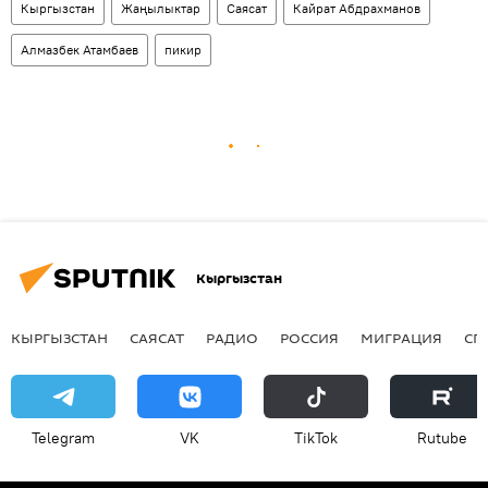
Кыргызстан
Жаңылыктар
Саясат
Кайрат Абдрахманов
Алмазбек Атамбаев
пикир
Кыргызстан
КЫРГЫЗСТАН
САЯСАТ
РАДИО
РОССИЯ
МИГРАЦИЯ
СП
Telegram
VK
ТikТоk
Rutube