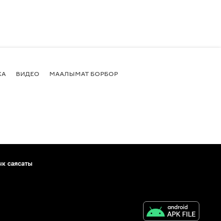
КА
ВИДЕО
МААЛЫМАТ БОРБОР
ык саясаты