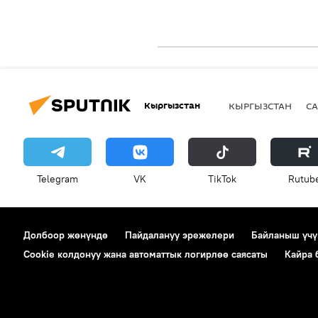
Кыргызстан
КЫРГЫЗСТАН
СА
Telegram
VK
ТikТоk
Rutub
Долбоор жөнүндө
Пайдалануу эрежелери
Байланыш үчү
Cookie колдонуу жана автоматтык логирлөө саясаты
Кайра