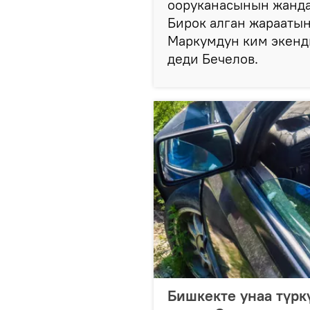
ооруканасынын жанда
Бирок алган жараатын
Маркумдун ким экенди
деди Бечелов.
Бишкекте унаа түркү