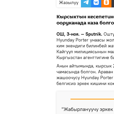
Жазылуу
Кырсыктын кесепетине
ооруканада каза болг
ОШ, 3-ноя. — Sputnik.
Ошту
Hyunday Porter унаасы жо
ким экендиги билинбей жат
Кайгуул милициясынын маа
Кыргызстан агенттигине б
Анын айтымында, кырсык 2
чамасында болгон. Араван
жашоочусу Hyunday Porter
белгисиз эркек кишини ко
"Жабырлануучу эркек