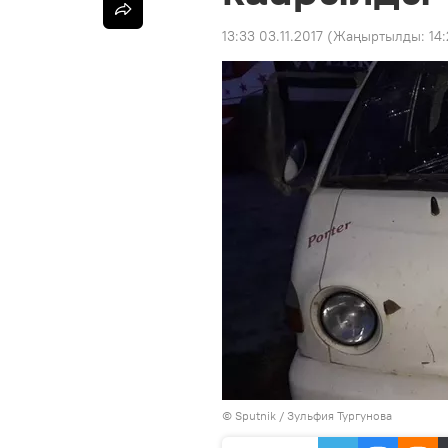
13:33 03.11.2017
(Жаңыртылды:
14:
©
Sputnik
/ Зульфия Тургунова