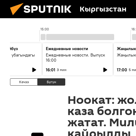
Кыргызстан
15:00
16
сүйлөйбүз
Ежедневные новости
Жаңылык
 — өз убагындагы
Ежедневные новости. Выпуск
Жаңылыкт
16:00
рологиялык кызмат
16:01
17:00
3 мин
5 м
ндөтүлүүдө
Кечээ
Бүгүн
Ноокат: ж
каза болго
жатат. Мил
кайрылды