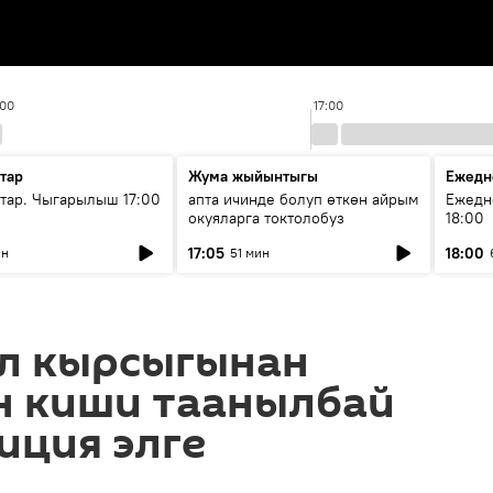
:00
17:00
тар
Жума жыйынтыгы
Ежедн
ар. Чыгарылыш 17:00
апта ичинде болуп өткөн айрым
Ежедн
окуяларга токтолобуз
18:00
17:05
18:00
ин
51 мин
ол кырсыгынан
н киши таанылбай
иция элге