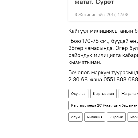
жатат. Сүрөт
3 Жетинин айы 2017, 12:08
Кайгуул милициясы анын б
"Бою 170-75 см., буудай ө
35тер чамасында. Эгер бу
райондук милицияга кабар
кызматынан.
Бечелов маркум туурасын
2 30 68 жана 0551 808 08
Окуялар
Кыргызстан
Жаңылык
Кыргызстанда 2017-жылдын башынан
өлүм
милиция
кырсык
мар