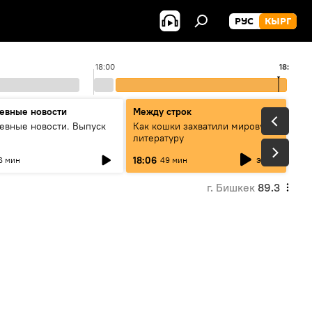
РУС
КЫРГ
18:00
18:52
1
евные новости
Между строк
евные новости. Выпуск
Как кошки захватили мировую
литературу
эфир
18:06
6 мин
49 мин
г. Бишкек
89.3