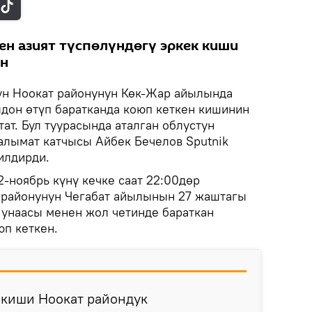
н азият түспөлүндөгү эркек киши
он
н Ноокат районунун Көк-Жар айылында
лдон өтүп баратканда коюп кеткен кишинин
ат. Бул туурасында аталган облустун
лымат катчысы Айбек Бечелов Sputnik
илдирди.
-ноябрь күнү кечке саат 22:00дөр
 районунун Чегабат айылынын 27 жаштагы
 унаасы менен жол четинде бараткан
юп кеткен.
 киши Ноокат райондук