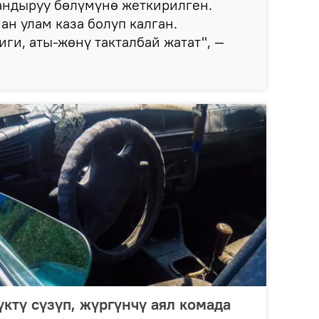
ндыруу бөлүмүнө жеткирилген.
ан улам каза болуп калган.
ги, аты-жөнү такталбай жатат", —
ктү сүзүп, жүргүнчү аял комада