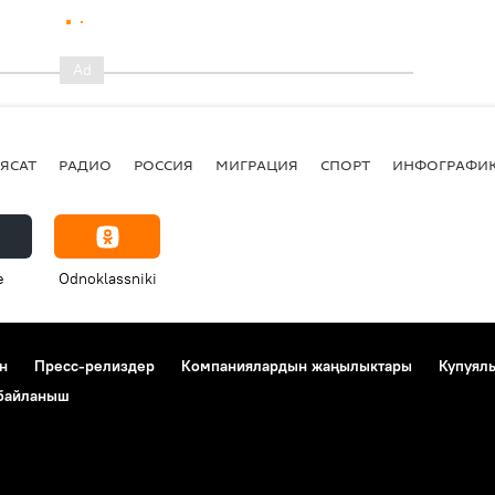
ЯСАТ
РАДИО
РОССИЯ
МИГРАЦИЯ
СПОРТ
ИНФОГРАФИ
e
Odnoklassniki
н
Пресс-релиздер
Компаниялардын жаңылыктары
Купуял
 байланыш