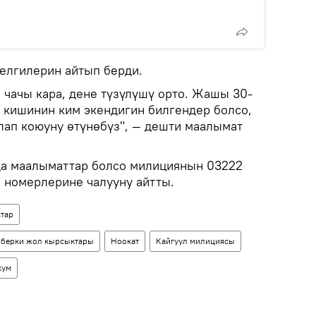
елгилерин айтып берди.
ң, чачы кара, дене түзүлүшү орто. Жашы 30-
л кишинин ким экендигин билгендер болсо,
лап коюуну өтүнөбүз", — дешти маалымат
да маалыматтар болсо милициянын 03222
8 номерлерине чалууну айтты.
тар
 берки жол кырсыктары
Ноокат
Кайгуул милициясы
кум