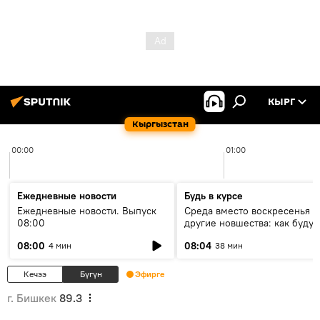
КЫРГ
Кыргызстан
00:00
01:00
Ежедневные новости
Будь в курсе
Ежедневные новости. Выпуск
Среда вместо воскресенья и
08:00
другие новшества: как будут
проходить выборы в КР?
08:00
08:04
4 мин
38 мин
Кечээ
Бүгүн
Эфирге
г. Бишкек
89.3