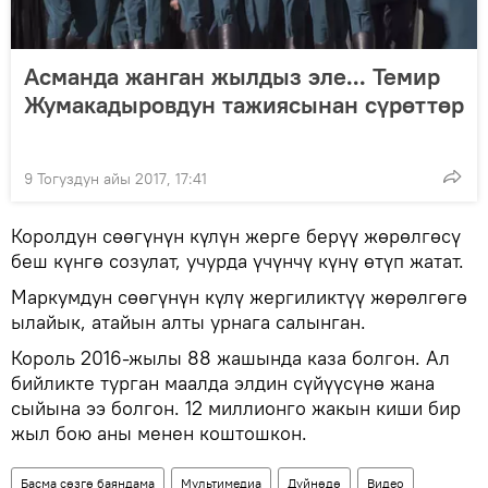
Асманда жанган жылдыз эле... Темир
Жумакадыровдун тажиясынан сүрөттөр
9 Тогуздун айы 2017, 17:41
Королдун сөөгүнүн күлүн жерге берүү жөрөлгөсү
беш күнгө созулат, учурда үчүнчү күнү өтүп жатат.
Маркумдун сөөгүнүн күлү жергиликтүү жөрөлгөгө
ылайык, атайын алты урнага салынган.
Король 2016-жылы 88 жашында каза болгон. Ал
бийликте турган маалда элдин сүйүүсүнө жана
сыйына ээ болгон. 12 миллионго жакын киши бир
жыл бою аны менен коштошкон.
Басма сөзгө баяндама
Мультимедиа
Дүйнөдө
Видео