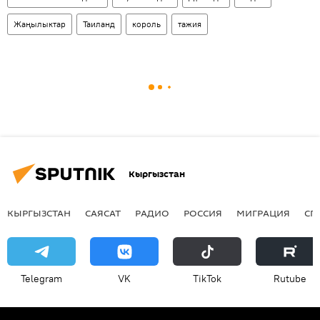
Жаңылыктар
Таиланд
король
тажия
Кыргызстан
КЫРГЫЗСТАН
САЯСАТ
РАДИО
РОССИЯ
МИГРАЦИЯ
СП
Telegram
VK
ТikТоk
Rutube