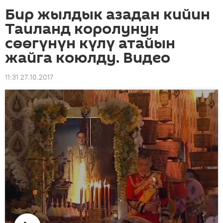
Бир жылдык азадан кийин
Таиланд королунун
сөөгүнүн күлү атайын
жайга коюлду. Видео
11:31 27.10.2017