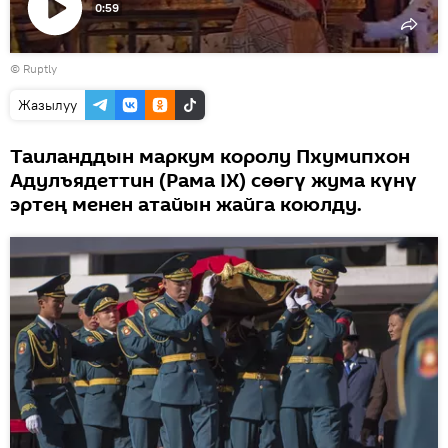
0:59
Видеону
©
Ruptly
көрсөтүү
Жазылуу
Таиланддын маркум королу Пхумипхон
Адулъядеттин (Рама IX) сөөгү жума күнү
эртең менен атайын жайга коюлду.