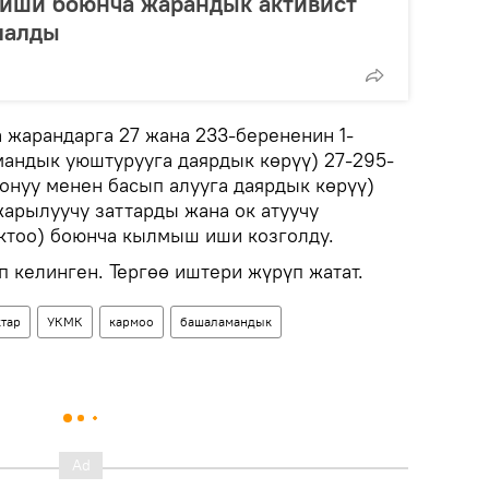
 иши боюнча жарандык активист
малды
жарандарга 27 жана 233-берененин 1-
андык уюштурууга даярдык көрүү) 27-295-
онуу менен басып алууга даярдык көрүү)
жарылуучу заттарды жана ок атуучу
ктоо) боюнча кылмыш иши козголду.
 келинген. Тергөө иштери жүрүп жатат.
тар
УКМК
кармоо
башаламандык