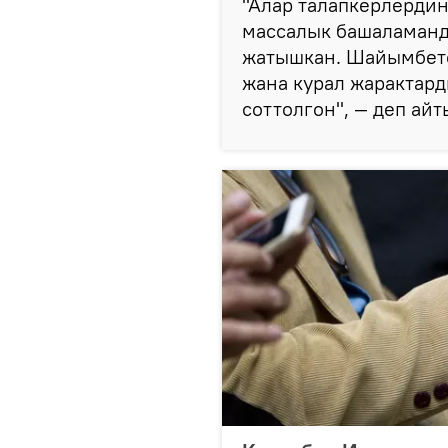
"Алар талапкерлердин
массалык башаламанд
жатышкан. Шайымбето
жана курал жарактар
соттолгон", — деп ай