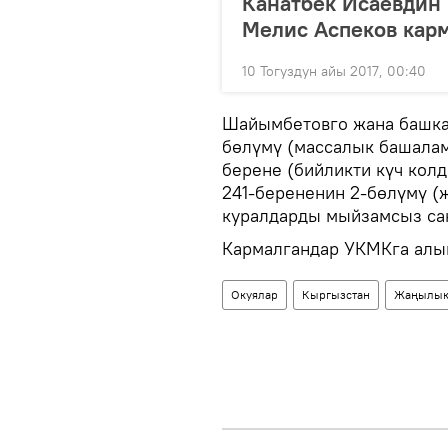
Канатбек Исаевдин
Мелис Аспеков кар
10 Тогуздун айы 2017, 00:40
Шайымбетовго жана башка 
бөлүмү (массалык башалам
берене (бийликти күч колд
241-берененин 2-бөлүмү (
куралдарды мыйзамсыз са
Кармалгандар УКМКга алып
Окуялар
Кыргызстан
Жаңылык