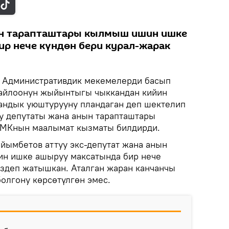
ын тарапташтары кылмыш ишин ишке
р нече күндөн бери курал-жарак
Административдик мекемелерди басып
шайлоонун жыйынтыгы чыккандан кийин
андык уюштурууну пландаган деп шектелип
у депутаты жана анын тарапташтары
УКМКнын маалымат кызматы билдирди.
йымбетов аттуу экс-депутат жана анын
н ишке ашыруу максатында бир нече
издеп жатышкан. Аталган жаран канчанчы
лгону көрсөтүлгөн эмес.