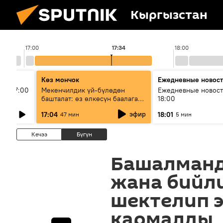
Кыргызстан
17:00
17:34
18:00
Көз мончок
Ежедневные новос
ыш 17:00
Мекенчилдик үй-бүлөдөн
Ежедневные новост
башталат: өз өлкөсүн баалаган
18:00
муунду кантип тарбиялоо
эфир
17:04
18:01
47 мин
5 мин
керек?
Кечээ
Бүгүн
Башалман
жана бийли
шектелип э
кармалды