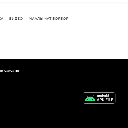
КА
ВИДЕО
МААЛЫМАТ БОРБОР
ык саясаты