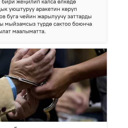
 бири жеңилип калса өлкөдө
ык уюштуруу аракетин көрүп
в буга чейин жарылуучу заттарды
ды мыйзамсыз түрдө сактоо боюнча
тылат маалыматта.