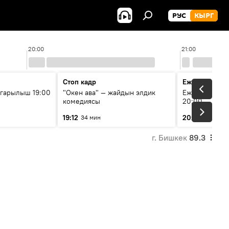
РУС
КЫРГ
20:00
21:00
Стоп кадр
Ежедневные 
гарылыш 19:00
"Окен ава" — жайдын элдик
Ежедневные н
комедиясы
20:00
19:12
20:01
34 мин
7 мин
г. Бишкек
89.3