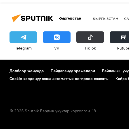
Кыргызстан
КЫРГЫЗСТАН
СА
Telegram
VK
ТikТоk
Rutub
Долбоор жөнүндө
Пайдалануу эрежелери
Байланыш үчү
Cookie колдонуу жана автоматтык логирлөө саясаты
Кайра
© 2026 Sputnik Бардык укуктар корголгон. 18+