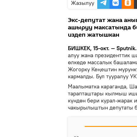
Жазылуу
Экс-депутат жана ан
ашыруу максатында би
издеп жатышкан
БИШКЕК, 15-окт. — Sputnik.
алуу жана президенттик 
өлкөдө массалык башалам
Жогорку Кеңештин мурунк
кармалды. Бул тууралуу 
Маалыматка караганда, Ша
тарапташтары кылмыш иши
күндөн бери курал-жарак 
чакырылыштын депутаты бо