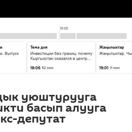
19:00
ти
Тема дня
Жаңылыктар
и. Выпуск
Инвестиции без границ: почему
Жаңылыктар. Чы
Кыргызстан оказался в центре
внимания бизнеса
18:06
19:01
52 мин
11 мин
дык уюштурууга
кти басып алууга
кс-депутат