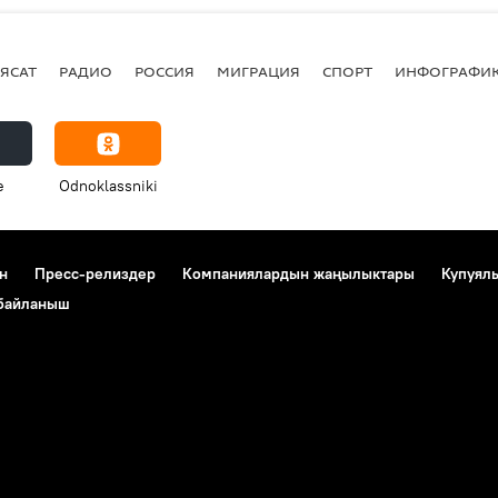
ЯСАТ
РАДИО
РОССИЯ
МИГРАЦИЯ
СПОРТ
ИНФОГРАФИ
e
Odnoklassniki
н
Пресс-релиздер
Компаниялардын жаңылыктары
Купуял
 байланыш