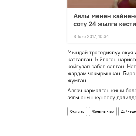
Аялы менен кайнен
соту 24 жылга кест
8 Теке 2017, 10:34
Мындай трагедиялуу окуя 
катталган. Ыйлаган нарист
койгулап сабап салган. На
жардам чакырышкан. Бирок
жумган.
Алгач кармалган киши бал
аягы анын күнөөсү далилд
Окуялар
Жаңылыктар
Дүйнөдө