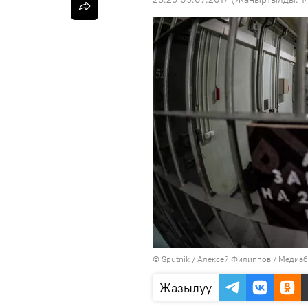
©
Sputnik
/ Алексей Филиппов
/
Медиаб
Жазылуу