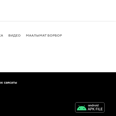
КА
ВИДЕО
МААЛЫМАТ БОРБОР
ык саясаты