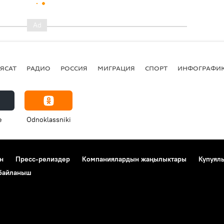
ЯСАТ
РАДИО
РОССИЯ
МИГРАЦИЯ
СПОРТ
ИНФОГРАФИ
e
Odnoklassniki
н
Пресс-релиздер
Компаниялардын жаңылыктары
Купуял
 байланыш