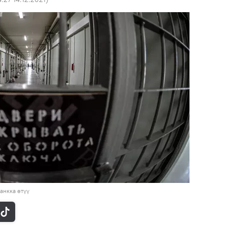
анкка өтүү