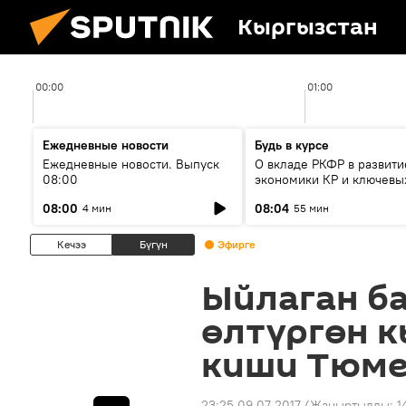
Кыргызстан
00:00
01:00
Ежедневные новости
Будь в курсе
Ежедневные новости. Выпуск
О вкладе РКФР в развити
08:00
экономики КР и ключевы
секторах до 2030 года
08:00
08:04
4 мин
55 мин
Кечээ
Бүгүн
Эфирге
Ыйлаган б
өлтүргөн 
киши Тюме
23:25 09.07.2017
(Жаңыртылды:
1