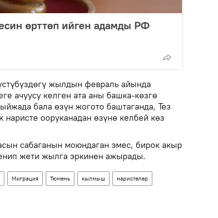
есин өрттөп ийген адамды РФ
и
үстүбүздөгү жылдын февраль айында
еге ачуусу келген ата аны башка-көзгө
тыйжада бала өзүн жогото баштаганда, Тез
 наристе ооруканадан өзүнө келбей көз
асын сабаганын моюндаган эмес, бирок акыр
енип жети жылга эркинен ажырады.
Миграция
Тюмень
кылмыш
наристелер