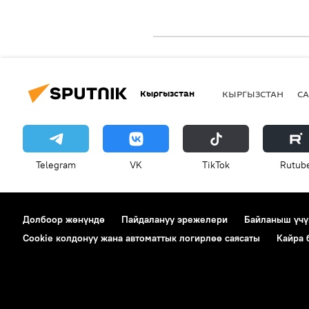
Кыргызстан
КЫРГЫЗСТАН
СА
Telegram
VK
ТikТоk
Rutub
Долбоор жөнүндө
Пайдалануу эрежелери
Байланыш үчү
Cookie колдонуу жана автоматтык логирлөө саясаты
Кайра