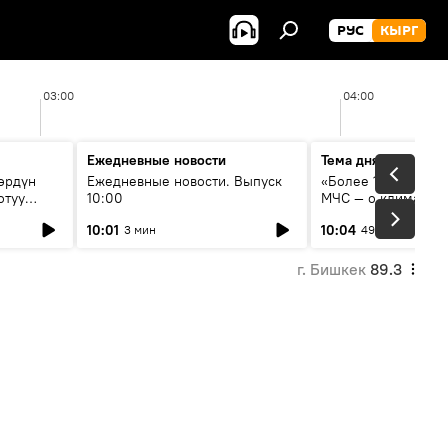
РУС
КЫРГ
03:00
04:00
Ежедневные новости
Тема дня
өрдүн
Ежедневные новости. Выпуск
«Более 1200 сёл в 
отуу
10:00
МЧС — о климате, 
системе оповещен
10:01
10:04
3 мин
49 мин
населения
г. Бишкек
89.3