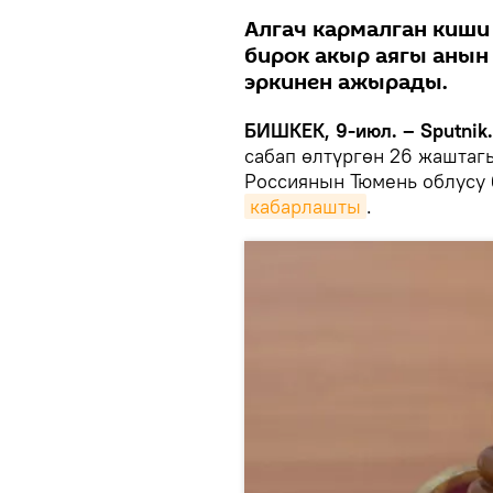
Алгач кармалган киши
бирок акыр аягы анын
эркинен ажырады.
БИШКЕК, 9-июл. – Sputnik.
сабап өлтүргөн 26 жаштаг
Россиянын Тюмень облусу
кабарлашты
.