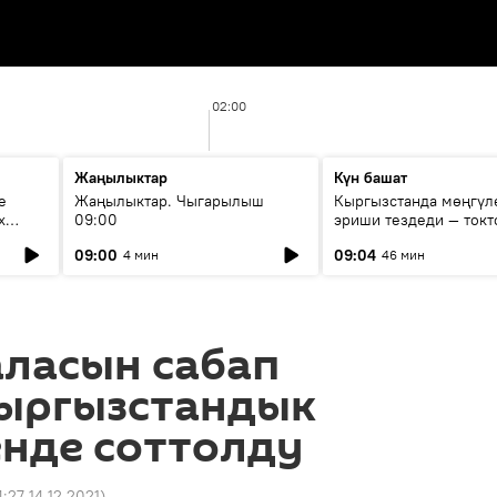
02:00
Жаңылыктар
Күн башат
е
Жаңылыктар. Чыгарылыш
Кыргызстанда мөңгүл
х
09:00
эриши тездеди — токт
мүмкүн эмеспи?
09:00
09:04
4 мин
46 мин
аласын сабап
кыргызстандык
нде соттолду
4:27 14.12.2021
)