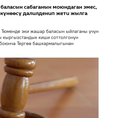
 баласын сабаганын моюндаган эмес,
 күнөөсү далилденип жети жылга
Тюменде эки жашар баласын ыйлаганы үчүн
ы кыргызстандык киши соттолгонун
 боюнча Тергөө башкармалыгынан