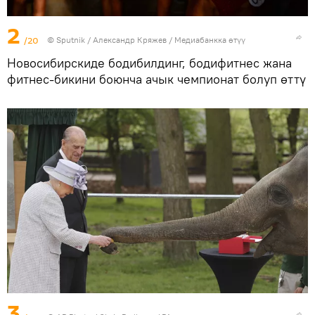
2
/20
©
Sputnik
/ Александр Кряжев
/
Медиабанкка өтүү
Новосибирскиде бодибилдинг, бодифитнес жана
фитнес-бикини боюнча ачык чемпионат болуп өттү
3