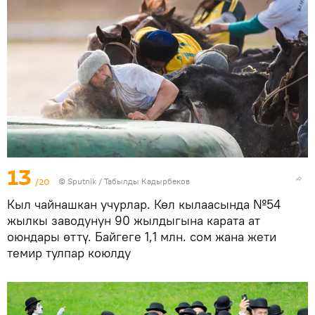
13
/20
©
Sputnik / Табылды Кадырбеков
Кыл чайнашкан учурлар. Көл кылаасында №54
жылкы заводунун 90 жылдыгына карата ат
оюндары өттү. Байгеге 1,1 млн. сом жана жети
темир тулпар коюлду