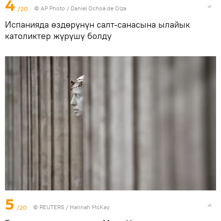
4
/20
©
AP Photo
/ Daniel Ochoa de Olza
Испанияда өздөрүнүн салт-санасына ылайык
католиктер жүрүшү болду
5
/20
©
REUTERS
/ Hannah McKay