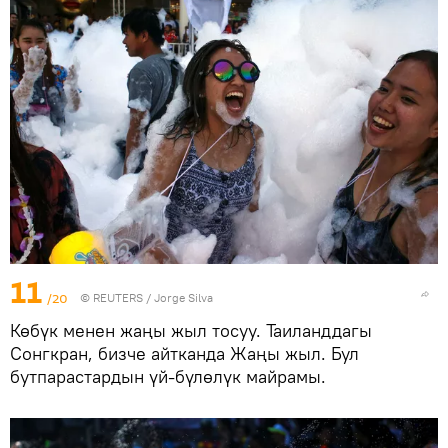
11
/20
©
REUTERS
/ Jorge Silva
Көбүк менен жаңы жыл тосуу. Таиланддагы
Сонгкран, бизче айтканда Жаңы жыл. Бул
бутпарастардын үй-бүлөлүк майрамы.