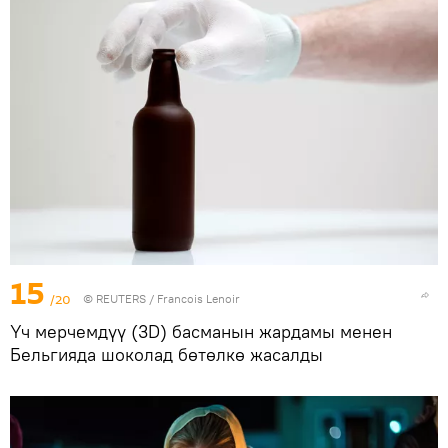
15
/20
©
REUTERS
/ Francois Lenoir
Үч мерчемдүү (3D) басманын жардамы менен
Бельгияда шоколад бөтөлкө жасалды