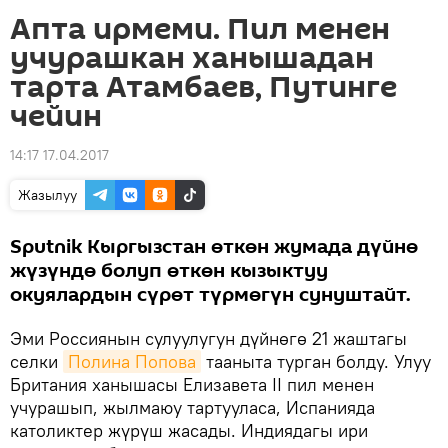
Апта ирмеми. Пил менен
учурашкан ханышадан
тарта Атамбаев, Путинге
чейин
14:17 17.04.2017
Жазылуу
Sputnik Кыргызстан өткөн жумада дүйнө
жүзүндө болуп өткөн кызыктуу
окуялардын сүрөт түрмөгүн сунуштайт.
Эми Россиянын сулуулугун дүйнөгө 21 жаштагы
селки
Полина Попова
тааныта турган болду. Улуу
Британия ханышасы Елизавета II пил менен
учурашып, жылмаюу тартууласа, Испанияда
католиктер жүрүш жасады. Индиядагы ири