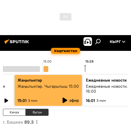
КЫРГ
Кыргызстан
15:00
15:28
Жаңылыктар
Ежедневные новости
кая
Жаңылыктар. Чыгарылыш 15:00
Ежедневные новости. 
16:00
эфир
15:01
16:01
3 мин
3 мин
Кечээ
Бүгүн
г. Бишкек
89.3