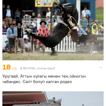
18
/20
©
REUTERS
/ Andres Stapff
Уругвай. Аттын кулагы менен тең ойногон
чабандес. Салт болуп калган родео