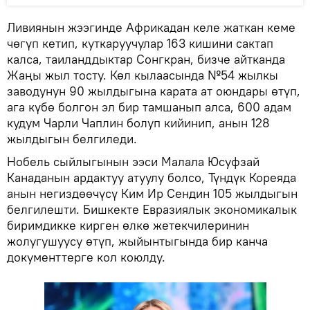
Ливиянын жээгинде Африкадан келе жаткан кеме
чөгүп кетип, куткаруучулар 163 кишини сактап
калса, таиланддыктар Сонгкран, бизче айтканда
Жаңы жыл тосту. Көл кылаасында №54 жылкы
заводунун 90 жылдыгына карата ат оюндары өтүп,
ага күбө болгон эл бир тамшанып алса, 600 адам
кудум Чарли Чаплин болуп кийинип, анын 128
жылдыгын белгиледи.
Нобель сыйлыгынын ээси Малала Юсуфзай
Канаданын ардактуу атуулу болсо, Түндүк Кореяда
анын негиздөөчүсү Ким Ир Сендин 105 жылдыгын
белгилешти. Бишкекте Евразиялык экономикалык
биримдикке кирген өлкө жетекчилеринин
жолугушуусу өтүп, жыйынтыгында бир канча
документтерге кол коюлду.