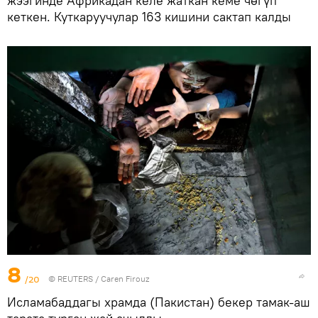
жээгинде Африкадан келе жаткан кеме чөгүп
кеткен. Куткаруучулар 163 кишини сактап калды
8
/20
©
REUTERS
/ Caren Firouz
Исламабаддагы храмда (Пакистан) бекер тамак-аш