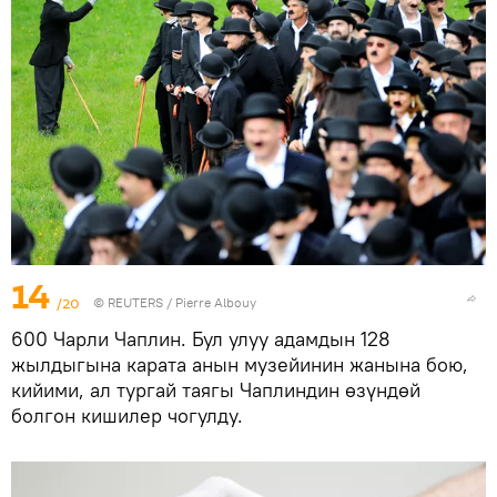
14
/20
©
REUTERS
/ Pierre Albouy
600 Чарли Чаплин. Бул улуу адамдын 128
жылдыгына карата анын музейинин жанына бою,
кийими, ал тургай таягы Чаплиндин өзүндөй
болгон кишилер чогулду.