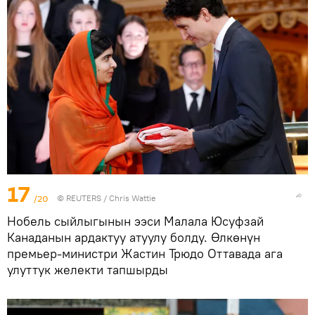
17
/20
©
REUTERS
/ Chris Wattie
Нобель сыйлыгынын ээси Малала Юсуфзай
Канаданын ардактуу атуулу болду. Өлкөнүн
премьер‐министри Жастин Трюдо Оттавада ага
улуттук желекти тапшырды