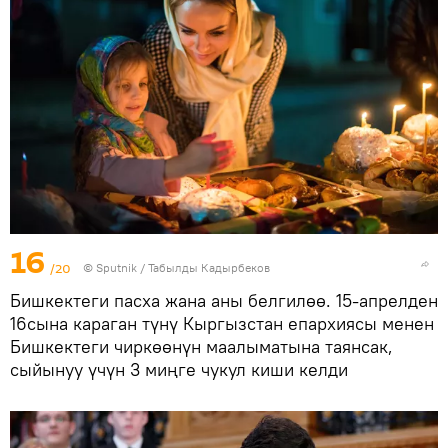
16
/20
©
Sputnik / Табылды Кадырбеков
Бишкектеги пасха жана аны белгилөө. 15-апрелден
16сына караган түнү Кыргызстан епархиясы менен
Бишкектеги чиркөөнүн маалыматына таянсак,
сыйынуу үчүн 3 миңге чукул киши келди