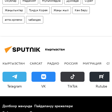
Окуялар
Маданият
Мультимедиа
Дүйнөдө
Сүрөт
Жаңылыктар
Түндүк Корея
Жаңы жыл
Көк бөрү
апта ирмеми
чабандес
Кыргызстан
КЫРГЫЗСТАН
САЯСАТ
РАДИО
РОССИЯ
МИГРАЦИЯ
СП
Telegram
VK
ТikТоk
Rutube
Долбоор жөнүндө
Пайдалануу эрежелери