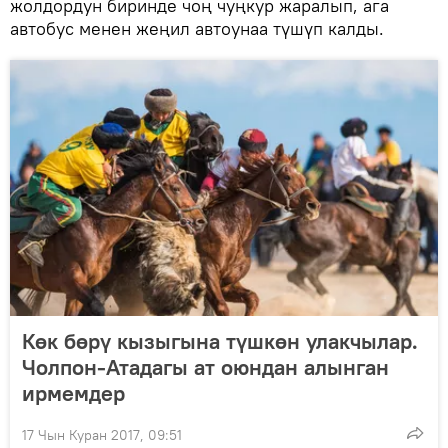
жолдордун биринде чоң чуңкур жаралып, ага
автобус менен жеңил автоунаа түшүп калды.
Көк бөрү кызыгына түшкөн улакчылар.
Чолпон-Атадагы ат оюндан алынган
ирмемдер
17 Чын Куран 2017, 09:51