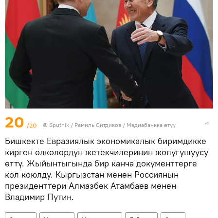
20
/20
©
Sputnik
/ Рамиль Ситдиков
/
Медиабанкка өтүү
Бишкекте Евразиялык экономикалык биримдикке
кирген өлкөлөрдүн жетекчилеринин жолугушуусу
өттү. Жыйынтыгында бир канча документтерге
кол коюлду. Кыргызстан менен Россиянын
президенттери Алмазбек Атамбаев менен
Владимир Путин.