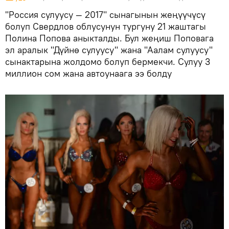
"Россия сулуусу — 2017" сынагынын жеңүүчүсү
болуп Свердлов облусунун тургуну 21 жаштагы
Полина Попова аныкталды. Бул жеңиш Поповага
эл аралык "Дүйнө сулуусу" жана "Аалам сулуусу"
сынактарына жолдомо болуп бермекчи. Сулуу 3
миллион сом жана автоунаага ээ болду