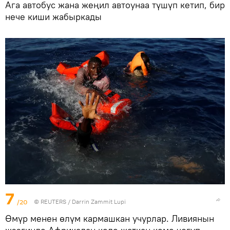
Ага автобус жана жеңил автоунаа түшүп кетип, бир
нече киши жабыркады
7
/20
©
REUTERS
/ Darrin Zammit Lupi
Өмүр менен өлүм кармашкан учурлар. Ливиянын