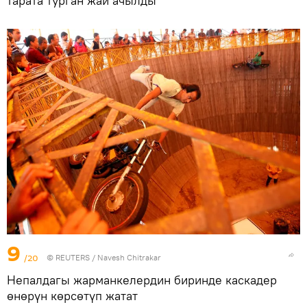
тарата турган жай ачылды
9
/20
©
REUTERS
/ Navesh Chitrakar
Непалдагы жарманкелердин биринде каскадер
өнөрүн көрсөтүп жатат