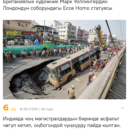
Британиялык художник Марк Уоллингердин
Лондондун соборундагы Ecce Homo статуясы
6
/20
©
REUTERS
/ Stringer
Индияда чоң магистралдардын биринде асфальт
чөгүп кетип, оңбогондой чуңкурду пайда кылган.