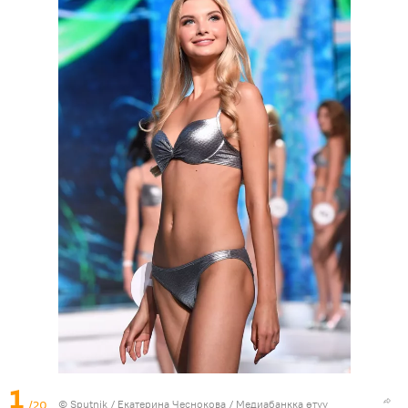
1
/20
©
Sputnik
/ Екатерина Чеснокова
/
Медиабанкка өтүү