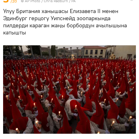
/20
©
AP Photo
/ Chris Radburn / PA
Улуу Британия ханышасы Елизавета II менен
Эдинбург герцогу Уипснейд зоопаркында
пилдерди караган жаңы борбордун ачылышына
катышты