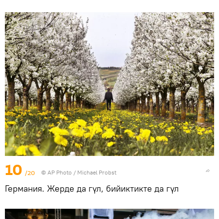
10
/20
©
AP Photo
/ Michael Probst
Германия. Жерде да гүл, бийиктикте да гүл