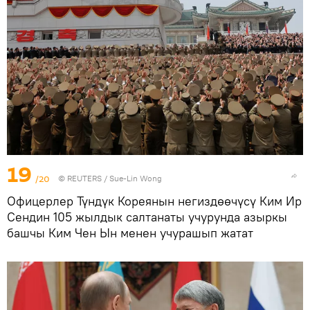
19
/20
©
REUTERS
/ Sue-Lin Wong
Офицерлер Түндүк Кореянын негиздөөчүсү Ким Ир
Сендин 105 жылдык салтанаты учурунда азыркы
башчы Ким Чен Ын менен учурашып жатат