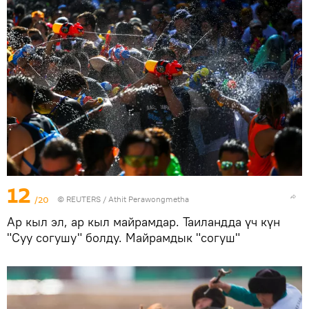
12
/20
©
REUTERS
/ Athit Perawongmetha
Ар кыл эл, ар кыл майрамдар. Таиландда үч күн
"Суу согушу" болду. Майрамдык "согуш"