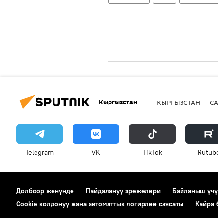
Кыргызстан
КЫРГЫЗСТАН
СА
Telegram
VK
ТikТоk
Rutub
Долбоор жөнүндө
Пайдалануу эрежелери
Байланыш үчү
Cookie колдонуу жана автоматтык логирлөө саясаты
Кайра