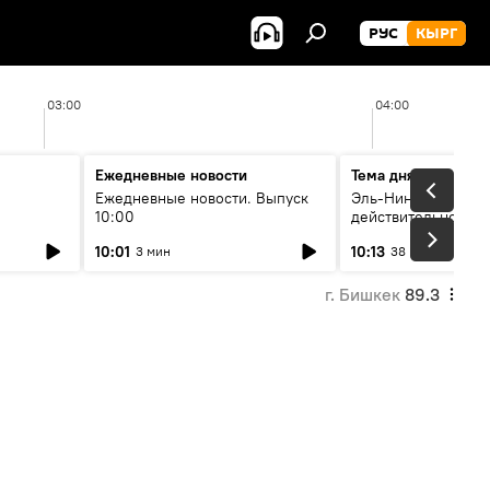
РУС
КЫРГ
03:00
04:00
Ежедневные новости
Тема дня
Ежедневные новости. Выпуск
Эль-Ниньо, жара и 
10:00
действительно вли
 өнүгүү
погоду в Кыргызст
10:01
10:13
3 мин
38 мин
г. Бишкек
89.3