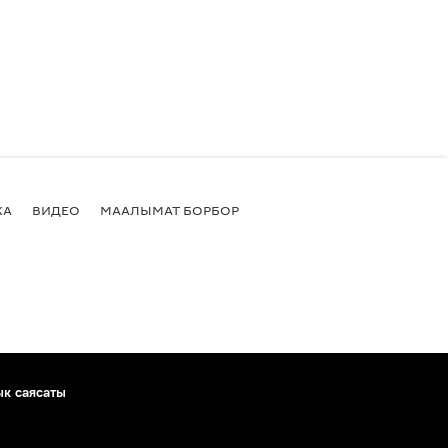
КА
ВИДЕО
МААЛЫМАТ БОРБОР
ык саясаты