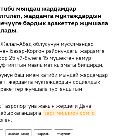
атиби мындай жардамдар
елгилеп, жардамга муктаждардын
чечүүгө бардык аракеттер жумшала
лады.
Жалал-Абад облусунун мусулмандар
нен Базар-Коргон районундагы жардамга
оор 25 үй-бүлөгө 15 мүшөктөн көмүр
муфтияттын маалымат кызматы билдирди.
нунун баш имам хатиби мындай жардамдар
леп, жардамга муктаждардын социалдык
аракеттер жумшала тургандыгын
с" аэропортуна жакын жердеги Дача
жабыркагандарга
төрт миллион сомго
рген.
р
Жалал-Абад
жардам
муфтият