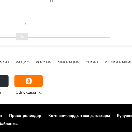
ЯСАТ
РАДИО
РОССИЯ
МИГРАЦИЯ
СПОРТ
ИНФОГРАФИ
e
Odnoklassniki
н
Пресс-релиздер
Компаниялардын жаңылыктары
Купуял
 байланыш