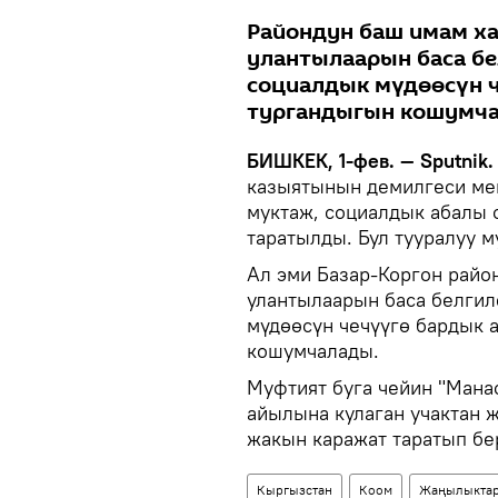
Райондун баш имам х
улантылаарын баса б
социалдык мүдөөсүн 
тургандыгын кошумча
БИШКЕК, 1-фев. — Sputnik.
казыятынын демилгеси ме
муктаж, социалдык абалы 
таратылды. Бул тууралуу 
Ал эми Базар-Коргон райо
улантылаарын баса белги
мүдөөсүн чечүүгө бардык 
кошумчалады.
Муфтият буга чейин "Мана
айылына кулаган учактан 
жакын каражат таратып бе
Кыргызстан
Коом
Жаңылыкта