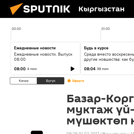
Кыргызстан
00:00
01:00
Ежедневные новости
Будь в курсе
Ежедневные новости. Выпуск
Среда вместо воскресень
08:00
другие новшества: как бу
проходить выборы в КР?
08:00
08:04
4 мин
38 мин
Кечээ
Бүгүн
Эфирге
Базар-Кор
муктаж үй
мүшөктөп 
08:29 01.02.2017
(Жаңыртылды:
1