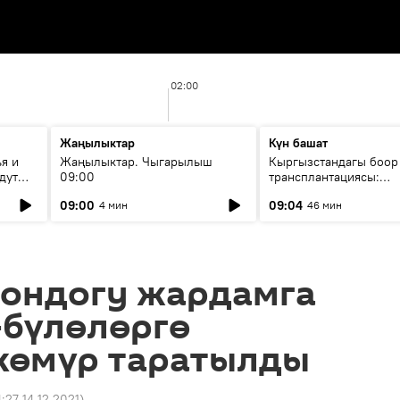
02:00
Жаңылыктар
Күн башат
я и
Жаңылыктар. Чыгарылыш
Кыргызстандагы боор
дут
09:00
трансплантациясы:
жетишкендиктер жана
09:00
09:04
4 мин
46 мин
келечеги
гондогу жардамга
-бүлөлөргө
көмүр таратылды
4:27 14.12.2021
)