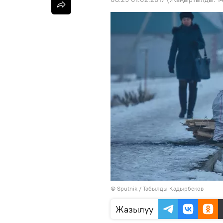
©
Sputnik / Табылды Кадырбеков
Жазылуу