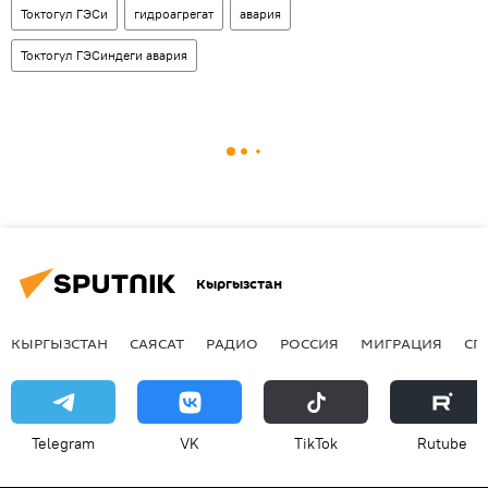
Токтогул ГЭСи
гидроагрегат
авария
Токтогул ГЭСиндеги авария
Кыргызстан
КЫРГЫЗСТАН
САЯСАТ
РАДИО
РОССИЯ
МИГРАЦИЯ
СП
Telegram
VK
ТikТоk
Rutube