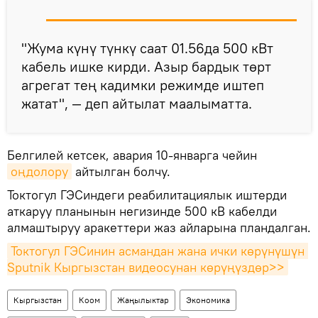
"Жума күнү түнкү саат 01.56да 500 кВт
кабель ишке кирди. Азыр бардык төрт
агрегат тең кадимки режимде иштеп
жатат", — деп айтылат маалыматта.
Белгилей кетсек, авария 10-январга чейин
оңдолору
айтылган болчу.
Токтогул ГЭСиндеги реабилитациялык иштерди
аткаруу планынын негизинде 500 кВ кабелди
алмаштыруу аракеттери жаз айларына пландалган.
Токтогул ГЭСинин асмандан жана ички көрүнүшүн 
Sputnik Кыргызстан видеосунан көрүңүздөр>>
Кыргызстан
Коом
Жаңылыктар
Экономика