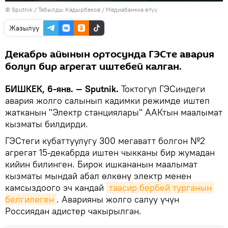
©
Sputnik / Табылды Кадырбеков
/
Медиабанкка өтүү
Жазылуу
Декабрь айынын ортосунда ГЭСте авария
болуп бир агрегат иштебей калган.
БИШКЕК, 6-янв. — Sputnik.
Токтогул ГЭСиндеги
авария жолго салынып кадимки режимде иштеп
жатканын "Электр станциялары" ААКтын маалымат
кызматы билдирди.
ГЭСтеги кубаттуулугу 300 мегаватт болгон №2
агрегат 15-декабрда иштен чыкканы бир жумадан
кийин билинген. Бирок ишкананын маалымат
кызматы мындай абал өлкөнү электр менен
камсыздоого эч кандай
таасир бербей турганын 
белгилеген
. Аварияны жолго салуу үчүн
Россиядан адистер чакырылган.