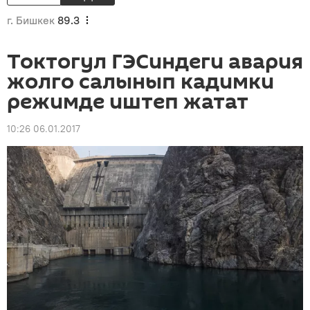
г. Бишкек
89.3
Токтогул ГЭСиндеги авария
жолго салынып кадимки
режимде иштеп жатат
10:26 06.01.2017