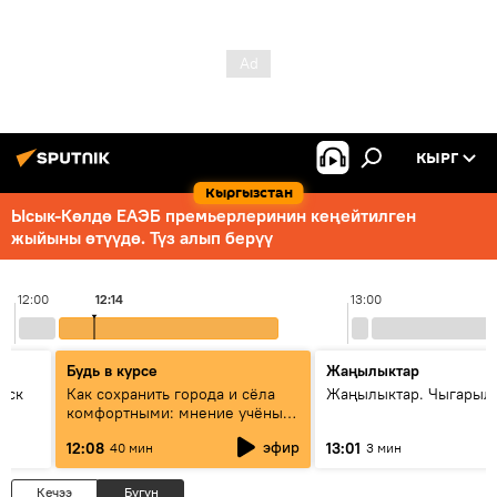
КЫРГ
Кыргызстан
Ысык-Көлдө ЕАЭБ премьерлеринин кеңейтилген
жыйыны өтүүдө. Түз алып берүү
12:00
12:14
13:00
Будь в курсе
Жаңылыктар
уск
Как сохранить города и сёла
Жаңылыктар. Чыгарыл
комфортными: мнение учёных
Евразии
эфир
12:08
13:01
40 мин
3 мин
Кечээ
Бүгүн