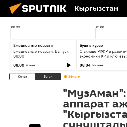
Кыргызстан
00:00
01:00
Ежедневные новости
Будь в курсе
Ежедневные новости. Выпуск
О вкладе РКФР в развити
08:00
экономики КР и ключевы
секторах до 2030 года
08:00
08:04
4 мин
55 мин
Кечээ
Бүгүн
Эфирге
"МузАман":
аппарат а
"Кыргызст
сунуштад