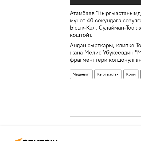
Атамбаев "Кыргызстанымды
мүнөт 40 секундага созул
Ысык-Көл, Сулайман-Тоо жа
коштойт.
Андан сырткары, клипке Т
жана Мелис Убукеевдин "
фрагменттери колдонулган
Маданият
Кыргызстан
Коом