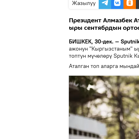
Жазылуу
Президент Алмазбек А
ыры сентябрдын орто
БИШКЕК, 30-дек. — Sputnik
ажонун "Кыргызстаным" ы
топтун мүчөлөрү Sputnik 
Аталган топ аларга мында