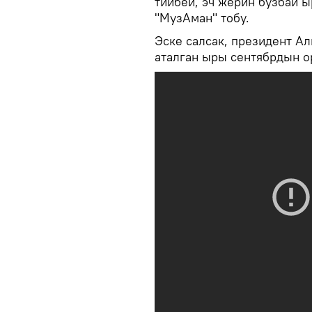
тийбей, эч жерин бузбай ы
"МузАман" тобу.
Эске салсак, президент А
аталган ыры сентябрдын о