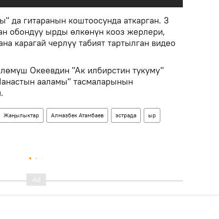
" да гитаранын коштоосунда аткарган. 3
ган обондуу ырды өлкөнүн кооз жерлери,
на карагай черлүү табият тартылган видео
өлөмүш Океевдин "Ак илбирстин тукуму"
Манастын ааламы" тасмаларынын
.
Жаңылыктар
Алмазбек Атамбаев
эстрада
ыр