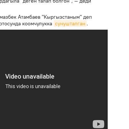
рдагыла" деген талап болгон", — деди
лмазбек Атамбаев "Кыргызстаным" деп
ртосунда коомчулукка
сунушталган
.