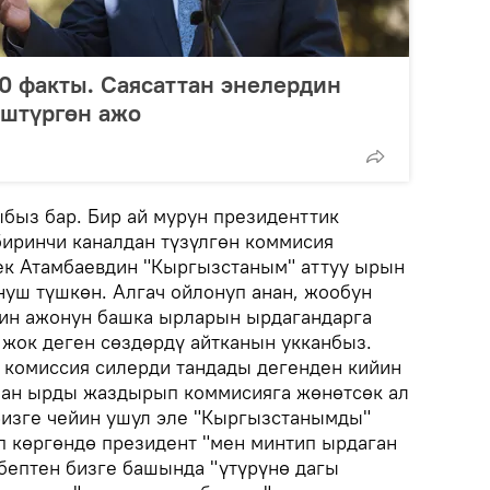
0 факты. Саясаттан энелердин
өштүргөн ажо
ыз бар. Бир ай мурун президенттик
биринчи каналдан түзүлгөн коммисия
ек Атамбаевдин "Кыргызстаным" аттуу ырын
нуш түшкөн. Алгач ойлонуп анан, жообун
йин ажонун башка ырларын ырдагандарга
 жок деген сөздөрдү айтканын укканбыз.
 комиссия силерди тандады дегенден кийин
нан ырды жаздырып коммисияга жөнөтсөк ал
изге чейин ушул эле "Кыргызстанымды"
 көргөндө президент "мен минтип ырдаган
бептен бизге башында "үтүрүнө дагы