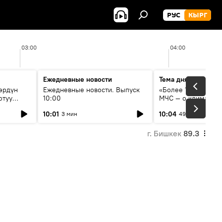
РУС
КЫРГ
03:00
04:00
Ежедневные новости
Тема дня
өрдүн
Ежедневные новости. Выпуск
«Более 1200 сёл в 
отуу
10:00
МЧС — о климате, 
системе оповещен
10:01
10:04
3 мин
49 мин
населения
г. Бишкек
89.3