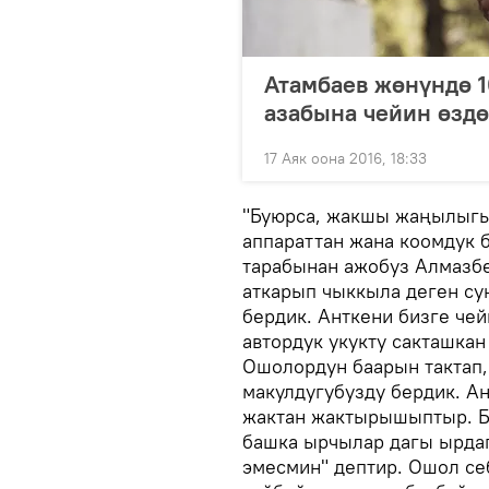
Атамбаев жөнүндө 1
азабына чейин өзд
17 Аяк оона 2016, 18:33
"Буюрса, жакшы жаңылыгыб
аппараттан жана коомдук 
тарабынан ажобуз Алмазб
аткарып чыккыла деген су
бердик. Анткени бизге че
автордук укукту сакташкан
Ошолордун баарын тактап,
макулдугубузду бердик. А
жактан жактырышыптыр. Б
башка ырчылар дагы ырдап
эмесмин" дептир. Ошол се