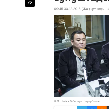
09:45 30.12.2016
(Жаңыртылды:
1
©
Sputnik / Табылды Кадырбеков