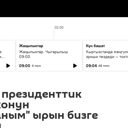
02:00
Жаңылыктар
Күн башат
е
Жаңылыктар. Чыгарылыш
Кыргызстанда мөңгүл
х
09:00
эриши тездеди — токт
мүмкүн эмеспи?
09:00
09:04
4 мин
46 мин
 президенттик
жонун
аным" ырын бизге
ы