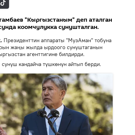
тамбаев "Кыргызстаным" деп аталган
сунда коомчулукка сунушталган.
.
Президенттин аппараты "МузАман" тобуна
рын жаңы жылда ырдоого сунуштаганын
Кыргызстан агенттигине билдирди.
й сунуш кандайча түшкөнүн айтып берди.