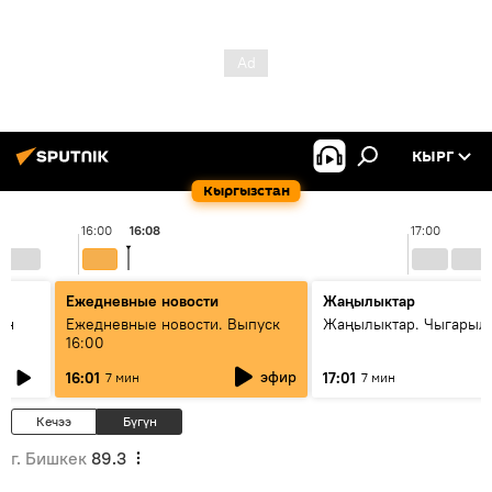
КЫРГ
Кыргызстан
16:00
16:08
17:00
Ежедневные новости
Жаңылыктар
ан
Ежедневные новости. Выпуск
Жаңылыктар. Чыгарыл
16:00
эфир
16:01
17:01
7 мин
7 мин
Кечээ
Бүгүн
г. Бишкек
89.3