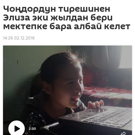
Чоңдордун тирешинен
Элиза эки жылдан бери
мектепке бара албай келет
14:26 02.12.2016
2:30