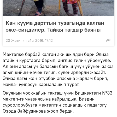
Кан куума дарттын тузагында калган
эже-сиңдилер. Тайкы тагдыр баяны
20 Жетинин айы 2016, 17:12
Мектепке барбай калган эки жылдан бери Элиза
атайын курстарга барып, англис тилин үйрөнүүдө.
Ал эми апасы үч баласын багыш үчүн үйүнөн заказ
алып кийим-кечек тигип, сувенирлерди жасайт.
Элиза дагы жөн отурбай апасына жардам берип,
майда-чүйдөсүн кармалашып турат.
Окуянын чоо-жайын такташ үчүн Бишкектеги №33
мектеп-гимназиясына кайрылдык. Биздин
суроолорубузга мектептин социалдык педагогу
Озода Зайфудинова жооп берди.