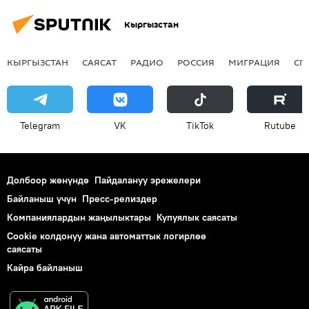
Кыргызстан
КЫРГЫЗСТАН
САЯСАТ
РАДИО
РОССИЯ
МИГРАЦИЯ
СП
Telegram
VK
ТikТоk
Rutube
Долбоор жөнүндө
Пайдалануу эрежелери
Байланыш үчүн
Пресс-релиздер
Компаниялардын жаңылыктары
Купуялык саясаты
Cookie колдонуу жана автоматтык логирлөө
саясаты
Кайра байланыш