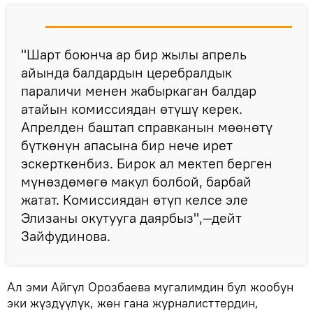
"Шарт боюнча ар бир жылы апрель
айында балдардын церебралдык
параличи менен жабыркаган балдар
атайын комиссиядан өтүшү керек.
Апрелден баштап справканын мөөнөтү
бүткөнүн апасына бир нече ирет
эскерткенбиз. Бирок ал мектеп берген
мүнөздөмөгө макул болбой, барбай
жатат. Комиссиядан өтүп келсе эле
Элизаны окутууга даярбыз",—дейт
Зайфудинова.
Ал эми Айгүл Орозбаева мугалимдин бул жообун
эки жүздүүлүк, жөн гана журналисттердин,