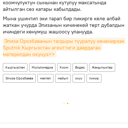
коомчулуктун сынынан кутулуу максатында
айтылган сөз катары кабылдады.
Мына ушинтип эки тарап бир пикирге келе албай
жаткан учурда Элизанын кичинекей төрт дубалдын
ичиндеги көнүмүш жашоосу уланууда.
Элиза Орозбаванын тагдыры тууралуу кененирээк 
Sputnik Кыргызстан агенттиги даярдаган 
материлдан окуңуз>>
Кыргызстан
Мультимедиа
Коом
Видео
Жаңылыктар
Элиза Орозбаева
мектеп
майып
окуу
пикир