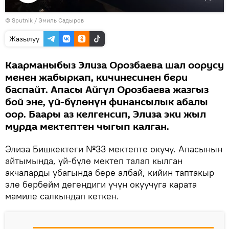
Видеону
©
Sputnik / Эмиль Садыров
көрсөтүү
Жазылуу
Каарманыбыз Элиза Орозбаева шал оорусу
менен жабыркап, кичинесинен бери
баспайт. Апасы Айгүл Орозбаева жазгыз
бой эне, үй-бүлөнүн финансылык абалы
оор. Баары аз келгенсип, Элиза эки жыл
мурда мектептен чыгып калган.
Элиза Бишкектеги №33 мектепте окучу. Апасынын
айтымында, үй-бүлө мектеп талап кылган
акчаларды убагында бере албай, кийин таптакыр
эле бербейм дегендиги үчүн окуучуга карата
мамиле салкындап кеткен.