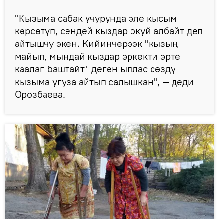
"Кызыма сабак учурунда эле кысым
көрсөтүп, сендей кыздар окуй албайт деп
айтышчу экен. Кийинчерээк "кызың
майып, мындай кыздар эркекти эрте
каалап баштайт" деген ыплас сөздү
кызыма угуза айтып салышкан", — деди
Орозбаева.