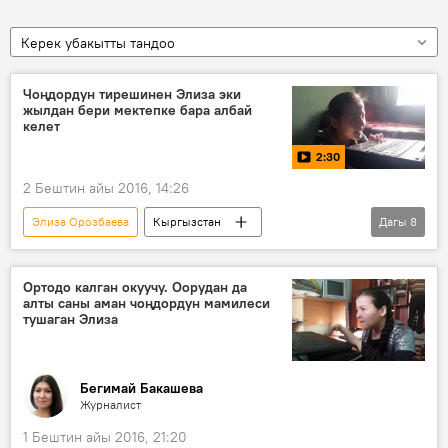
Керек убакытты тандоо
Чоңдордун тирешинен Элиза эки
жылдан бери мектепке бара албай
келет
2:30
2 Бештин айы 2016, 14:26
Элиза Орозбаева
Кыргызстан
Дагы
8
Мультимедиа
Коом
Видео
Жаңылыктар
мектеп
майып
Ортодо калган окуучу. Оорудан да
алты саны аман чоңдордун мамилеси
окуу
пикир
тушаган Элиза
Бегимай Бакашева
Журналист
1 Бештин айы 2016, 21:20