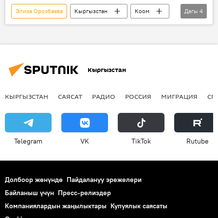
Элиза Орозбаева
Кыргызстан
Коом
Дагы
4
Жаңылыктар
мектеп
майып
пикир
Кыргызстан
КЫРГЫЗСТАН
САЯСАТ
РАДИО
РОССИЯ
МИГРАЦИЯ
СП
Telegram
VK
ТikТоk
Rutube
Долбоор жөнүндө
Пайдалануу эрежелери
Байланыш үчүн
Пресс-релиздер
Компаниялардын жаңылыктары
Купуялык саясаты