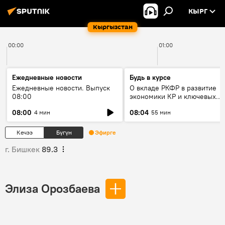
КЫРГ
Кыргызстан
00:00
01:00
Ежедневные новости
Будь в курсе
Ежедневные новости. Выпуск
О вкладе РКФР в развитие
08:00
экономики КР и ключевых
секторах до 2030 года
08:00
08:04
4 мин
55 мин
Кечээ
Бүгүн
Эфирге
г. Бишкек
89.3
Элиза Орозбаева