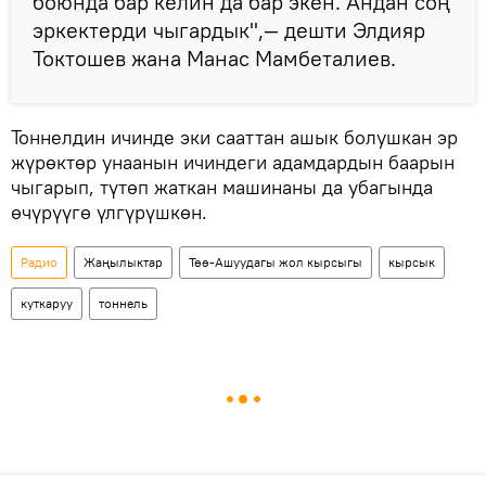
боюнда бар келин да бар экен. Андан соң
эркектерди чыгардык",— дешти Элдияр
Токтошев жана Манас Мамбеталиев.
Тоннелдин ичинде эки сааттан ашык болушкан эр
жүрөктөр унаанын ичиндеги адамдардын баарын
чыгарып, түтөп жаткан машинаны да убагында
өчүрүүгө үлгүрүшкөн.
Радио
Жаңылыктар
Төө-Ашуудагы жол кырсыгы
кырсык
куткаруу
тоннель