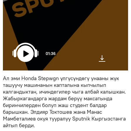
01:36
Ал эми Honda Stepwgn үлгүсүндөгү унааны жүк
ташуучу машинанын капталына кыпчылып
калгандыктан, ичиндегилер чыга албай калышкан.
Жабыркагандарга жардам берүү максатында
биринчилерден болуп жаш студент балдар
барышкан. Элдияр Токтошев жана Манас
Мамбеталиев окуя тууралуу Sputnik Кыргызстанга
айтып берди.