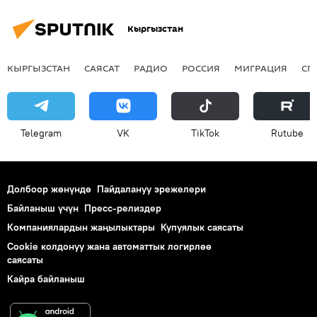
Кыргызстан
КЫРГЫЗСТАН
САЯСАТ
РАДИО
РОССИЯ
МИГРАЦИЯ
СП
Telegram
VK
ТikТоk
Rutube
Долбоор жөнүндө
Пайдалануу эрежелери
Байланыш үчүн
Пресс-релиздер
Компаниялардын жаңылыктары
Купуялык саясаты
Cookie колдонуу жана автоматтык логирлөө
саясаты
Кайра байланыш