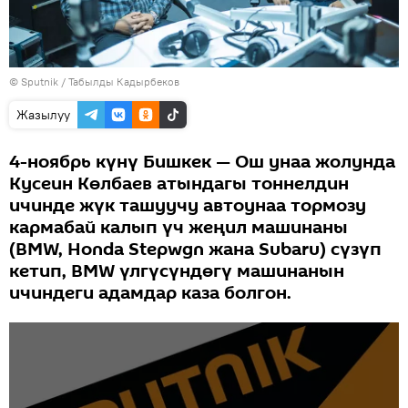
©
Sputnik / Табылды Кадырбеков
Жазылуу
4-ноябрь күнү Бишкек — Ош унаа жолунда
Кусеин Көлбаев атындагы тоннелдин
ичинде жүк ташуучу автоунаа тормозу
кармабай калып үч жеңил машинаны
(BMW, Honda Stepwgn жана Subaru) сүзүп
кетип, BMW үлгүсүндөгү машинанын
ичиндеги адамдар каза болгон.