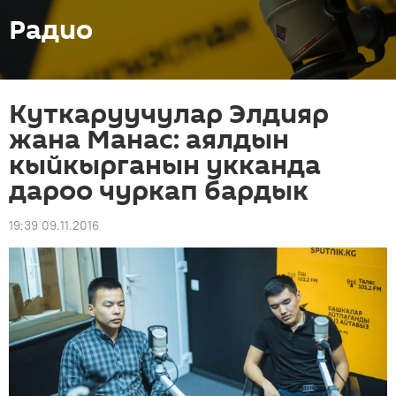
Радио
Куткаруучулар Элдияр
жана Манас: аялдын
кыйкырганын укканда
дароо чуркап бардык
19:39 09.11.2016