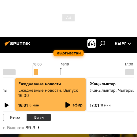
КЫРГ
Кыргызстан
16:00
16:18
17:00
Ежедневные новости
Жаңылыктар
дагы
Ежедневные новости. Выпуск
Жаңылыктар. Чыгарыл
16:00
ызмат
эфир
16:01
17:01
3 мин
11 мин
Кечээ
Бүгүн
г. Бишкек
89.3