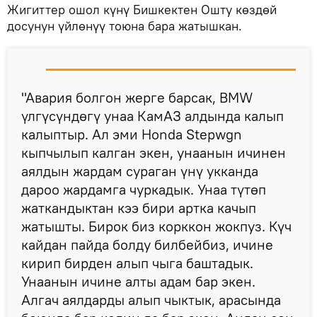
Жигиттер ошол күнү Бишкектен Ошту көздөй
досунун үйлөнүү тоюна бара жатышкан.
"Авария болгон жерге барсак, BMW
үлгүсүндөгү унаа КамАЗ алдында калып
калыптыр. Ал эми Honda Stepwgn
кыпчылып калган экен, унаанын ичинен
аялдын жардам сураган үнү укканда
дароо жардамга чуркадык. Унаа түтөп
жаткандыктан кээ бири артка качып
жатышты. Бирок биз корккон жокпуз. Күч
кайдан пайда болду билбейбиз, ичине
кирип бирден алып чыга баштадык.
Унаанын ичине алты адам бар экен.
Алгач аялдарды алып чыктык, арасында