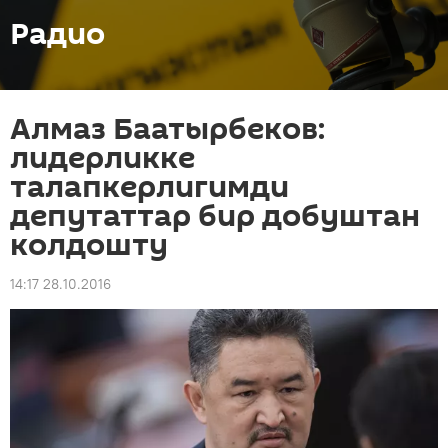
Радио
Алмаз Баатырбеков:
лидерликке
талапкерлигимди
депутаттар бир добуштан
колдошту
14:17 28.10.2016