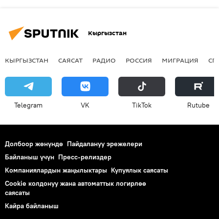
Кыргызстан
КЫРГЫЗСТАН
САЯСАТ
РАДИО
РОССИЯ
МИГРАЦИЯ
СП
Telegram
VK
ТikТоk
Rutube
Долбоор жөнүндө
Пайдалануу эрежелери
Байланыш үчүн
Пресс-релиздер
Компаниялардын жаңылыктары
Купуялык саясаты
Cookie колдонуу жана автоматтык логирлөө
саясаты
Кайра байланыш