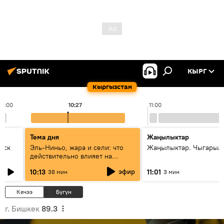
КЫРГ
Кыргызстан
10:00
10:27
11:00
Тема дня
Жаңылыктар
уск
Эль-Ниньо, жара и сели: что
Жаңылыктар. Чыгарылы
действительно влияет на
погоду в Кыргызстане
эфир
10:13
11:01
38 мин
3 мин
Кечээ
Бүгүн
г. Бишкек
89.3