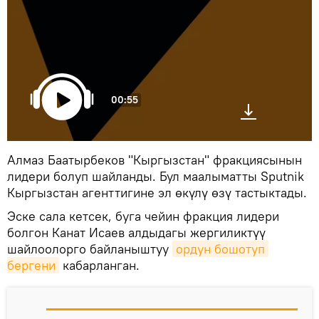
00:55
Алмаз Баатырбеков "Кыргызстан" фракциясынын
лидери болуп шайланды. Бул маалыматты Sputnik
Кыргызстан агенттигине эл өкүлү өзү тастыктады.
Эске сала кетсек, буга чейин фракция лидери
болгон Канат Исаев алдыдагы жергиликтүү
шайлоолорго байланыштуу
ордун бошотуп 
бергени
кабарланган.