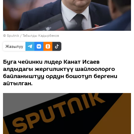
©
Sputnik / Табылды Кадырбеков
Жазылуу
Буга чейинки лидер Канат Исаев
алдыдагы жергиликтүү шайлоолорго
байланыштуу ордун бошотуп бергени
айтылган.