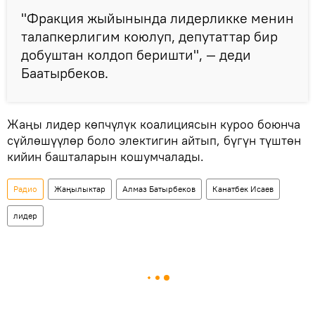
"Фракция жыйынында лидерликке менин
талапкерлигим коюлуп, депутаттар бир
добуштан колдоп беришти", — деди
Баатырбеков.
Жаңы лидер көпчүлүк коалициясын куроо боюнча
сүйлөшүүлөр боло электигин айтып, бүгүн түштөн
кийин башталарын кошумчалады.
Радио
Жаңылыктар
Алмаз Батырбеков
Канатбек Исаев
лидер