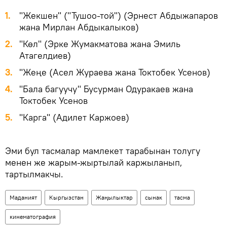
"Жекшен" ("Тушоо-той") (Эрнест Абдыжапаров
жана Мирлан Абдыкалыков)
"Көл" (Эрке Жумакматова жана Эмиль
Атагелдиев)
"Жеңе (Асел Жураева жана Токтобек Усенов)
"Бала багуучу" Бусурман Одуракаев жана
Токтобек Усенов
"Карга" (Адилет Каржоев)
Эми бул тасмалар мамлекет тарабынан толугу
менен же жарым-жыртылай каржыланып,
тартылмакчы.
Маданият
Кыргызстан
Жаңылыктар
сынак
тасма
кинематография