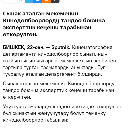
Сынак аталган мекеменин
Кинодолбоорлорду тандоо боюнча
эксперттик кеңеши тарабынан
өткөрүлгөн.
БИШКЕК, 22-сен. — Sputnik.
Кинематография
департаменти кинодолбоорлор сынагынын
жыйынтыгын чыгарып, мамлекеттин эсебинен
тартыла турган тасмаларды аныктады. Бул
тууралуу аталган департамент билдирди.
Сынак аталган мекеменин Кинодолбоорлорду
тандоо боюнча эксперттик кеңеши тарабынан
өткөрүлгөн.
Улуттук тасмаларды колдоо иретинде өткөрүлгөн
бул сынактын жеңүүчүлөрү болуп төмөнкү
кинодолбоорлор табылган: