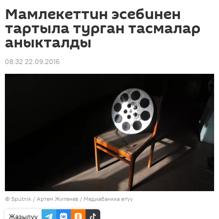
Мамлекеттин эсебинен
тартыла турган тасмалар
аныкталды
08:32 22.09.2016
©
Sputnik
/ Артем Житенев
/
Медиабанкка өтүү
Жазылуу