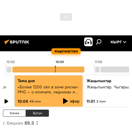
КЫРГ
Кыргызстан
10:00
10:33
11:00
Тема дня
Жаңылыктар
уск
«Более 1200 сёл в зоне риска»:
Жаңылыктар. Чыгарылы
МЧС — о климате, ледниках и
системе оповещения
эфир
10:04
11:01
49 мин
3 мин
населения
Кечээ
Бүгүн
г. Бишкек
89.3