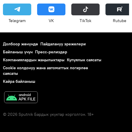
Telegram
VK
ТikТоk
Rutube
Долбоор жөнүндө
Пайдалануу эрежелери
Байланыш үчүн
Пресс-релиздер
Компаниялардын жаңылыктары
Купуялык саясаты
Cookie колдонуу жана автоматтык логирлөө
саясаты
Кайра байланыш
© 2026 Sputnik Бардык укуктар корголгон. 18+