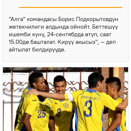
"Алга" командасы Борис Подкорытовдун
жетекчилиги алдында ойнойт. Беттешүү
ишемби күнү, 24-сентябрда өтүп, саат
15.00дө башталат. Кирүү акысыз", — деп
айтылат билдирүүдө.