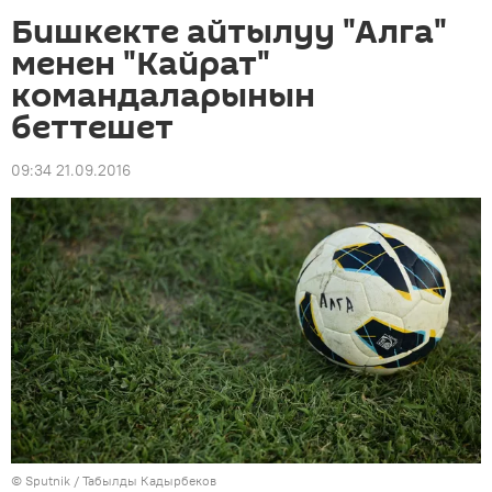
Бишкекте айтылуу "Алга"
менен "Кайрат"
командаларынын
беттешет
09:34 21.09.2016
©
Sputnik / Табылды Кадырбеков