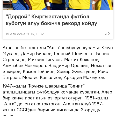
"Дордой" Кыргызстанда футбол
кубогун алуу боюнча рекорд койду
19 Аяк оона 2016, 11:32
Аталган беттештеги "Алга" клубунун курамы: Юсуп
Мусаев, Дамир Бибаев, Георгий Шевченко, Борис
Стрельцов, Михаил Тягусов, Мажит Кожанов,
Алмазбек Чокморов, Владимир Орешин, Нематжан
Закиров, Камол Тойчиев, Замир Жумагулов, Раис
Батраев, Меклис Кошалиев, Аркадий Махмутов.
1947-жылы Фрунзе шаарында "Зенит"
аталышындагы футболдук команда куралган. Алар
бир канча ирет атын өзгөртүп отуруп, 1961-жылы
"Алга" деген атка токтогон. Аталган клуб 1967-
жылы СССРдин биринчи лигасында 3-орунду
алган.