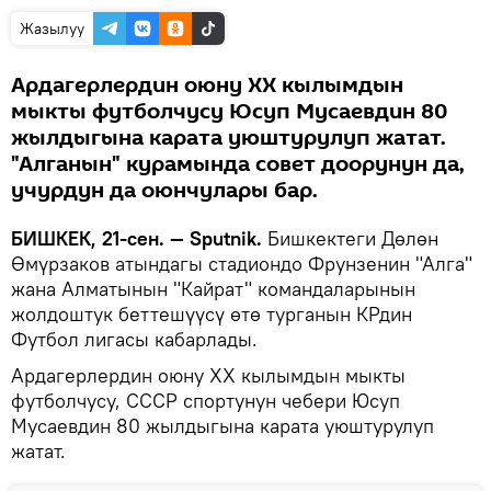
Жазылуу
Ардагерлердин оюну ХХ кылымдын
мыкты футболчусу Юсуп Мусаевдин 80
жылдыгына карата уюштурулуп жатат.
"Алганын" курамында совет доорунун да,
учурдун да оюнчулары бар.
БИШКЕК, 21-сен. — Sputnik.
Бишкектеги Дөлөн
Өмүрзаков атындагы стадиондо Фрунзенин "Алга"
жана Алматынын "Кайрат" командаларынын
жолдоштук беттешүүсү өтө турганын КРдин
Футбол лигасы кабарлады.
Ардагерлердин оюну ХХ кылымдын мыкты
футболчусу, СССР спортунун чебери Юсуп
Мусаевдин 80 жылдыгына карата уюштурулуп
жатат.