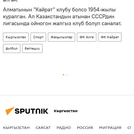
Алматынын "Кайрат" клубу болсо 1954-жылы
куралган. Ал Казакстандын атынан СССРдин
лигасында ойногон жалгыз клуб болуп саналат.
Кыргызстан
Спорт
Жаңылыктар
ФК Алга
ФК Кайрат
футбол
беттешүү
Кыргызстан
КЫРГЫЗСТАН
САЯСАТ
РАДИО
РОССИЯ
МИГРАЦИЯ
СП