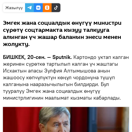
Жазылуу
Эмгек жана социалдык өнүгүү министри
сүрөтү соцтармакта кызуу талкууга
алынган үч жашар баланын энеси менен
жолукту.
БИШКЕК, 20-сен. — Sputnik.
Картондо уктап калган
жеринен сүрөткө тартылып калган үч жаштагы
Исхактын апасы Зулфия Алтымышова анын
жашоосу көпчүлүктүн көңүл чордонуна түшүп
калганына нааразычылыгын билдирди. Бул
тууралуу Эмгек жана социалдык өнүгүү
министрлигинин маалымат кызматы кабарлады.