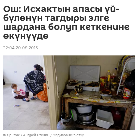
Ош: Исхактын апасы үй-
бүлөнүн тагдыры элге
шардана болуп кеткенине
өкүнүүдө
22:04 20.09.2016
©
Sputnik
/ Андрей Стенин
/
Медиабанкка өтүү