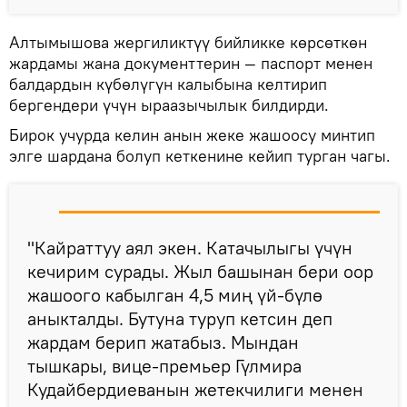
Алтымышова жергиликтүү бийликке көрсөткөн
жардамы жана документтерин — паспорт менен
балдардын күбөлүгүн калыбына келтирип
бергендери үчүн ыраазычылык билдирди.
Бирок учурда келин анын жеке жашоосу минтип
элге шардана болуп кеткенине кейип турган чагы.
"Кайраттуу аял экен. Катачылыгы үчүн
кечирим сурады. Жыл башынан бери оор
жашоого кабылган 4,5 миң үй-бүлө
аныкталды. Бутуна туруп кетсин деп
жардам берип жатабыз. Мындан
тышкары, вице-премьер Гүлмира
Кудайбердиеванын жетекчилиги менен