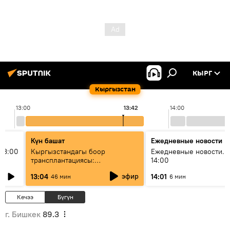
КЫРГ
Кыргызстан
13:00
13:42
14:00
Күн башат
Ежедневные новости
13:00
Кыргызстандагы боор
Ежедневные новости. 
трансплантациясы:
14:00
жетишкендиктер жана өнүгүү
эфир
13:04
14:01
46 мин
6 мин
келечеги
Кечээ
Бүгүн
г. Бишкек
89.3