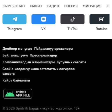
КЫРГЫЗСТАН
САЯСАТ
РАДИО
РОССИЯ
МИГРАЦИЯ
СП
Telegram
VK
ТikТоk
Rutube
Долбоор жөнүндө
Пайдалануу эрежелери
Байланыш үчүн
Пресс-релиздер
Компаниялардын жаңылыктары
Купуялык саясаты
Cookie колдонуу жана автоматтык логирлөө
саясаты
Кайра байланыш
© 2026 Sputnik Бардык укуктар корголгон. 18+