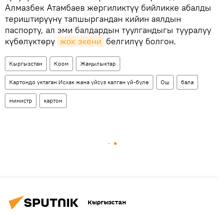
Алмазбек Атамбаев жергиликтүү бийликке абалды
териштирүүнү тапшыргандан кийин аялдын
паспорту, ал эми балдардын туулгандыгы тууралуу
күбөлүктөрү
жок экени
белгилүү болгон.
Кыргызстан
Коом
Жаңылыктар
Картондо уктаган Исхак жана үйсүз калган үй-бүлө
Ош
бала
министр
картон
Кыргызстан