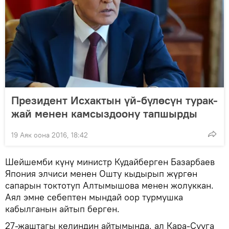
Президент Исхактын үй-бүлөсүн турак-
жай менен камсыздоону тапшырды
19 Аяк оона 2016, 18:42
Шейшемби күнү министр Кудайберген Базарбаев
Япония элчиси менен Ошту кыдырып жүргөн
сапарын токтотуп Алтымышова менен жолуккан.
Аял эмне себептен мындай оор турмушка
кабылганын айтып берген.
27-жаштагы келиндин айтымында, ал Кара-Сууга