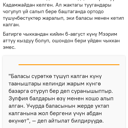
Кадамжайдан келген. Ал жактагы туугандары
чогулуп үй салып бере баштаганда ортодо
түшүнбөстүктөр жаралып, эки баласы менен кетип
калган.
Батирге чыккандан кийин 6-август күнү Мээрим
аттуу кыздуу болуп, ошондон бери үйдөн чыккан
эмес.
"Баласы сүрөткө түшүп калган күнү
тааныштары келинди жарым күнгө
базарга отуруп бер деп суранышыптыр.
Зулфия балдарын өзү менен кошо алып
алган. Учурда баласынын жерде уктап
калганына жол бергени үчүн абдан
өкүнөт", — деп айтылат билдирүүдө.