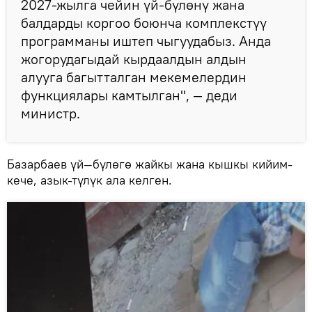
2027-жылга чейин үй-бүлөнү жана
балдарды коргоо боюнча комплекстүү
программаны иштеп чыгуудабыз. Анда
жогорудагыдай кырдаалдын алдын
алууга багытталган мекемелердин
функциялары камтылган", — деди
министр.
Базарбаев үй—бүлөгө жайкы жана кышкы кийим-
кече, азык-түлүк ала келген.