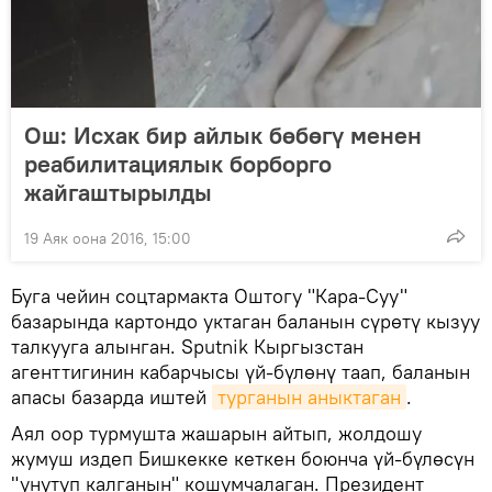
Ош: Исхак бир айлык бөбөгү менен
реабилитациялык борборго
жайгаштырылды
19 Аяк оона 2016, 15:00
Буга чейин соцтармакта Оштогу "Кара-Суу"
базарында картондо уктаган баланын сүрөтү кызуу
талкууга алынган. Sputnik Кыргызстан
агенттигинин кабарчысы үй-бүлөнү таап, баланын
апасы базарда иштей
турганын аныктаган
.
Аял оор турмушта жашарын айтып, жолдошу
жумуш издеп Бишкекке кеткен боюнча үй-бүлөсүн
"унутуп калганын" кошумчалаган. Президент